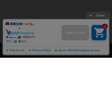
上へ
漫画全巻ドットコム TOP
トップページ
会員登録・ログイン
初めての方へ
電子書籍の読み方
支払方法
特定商取引法に基づく通販の表記
資金決済法に基づく表示