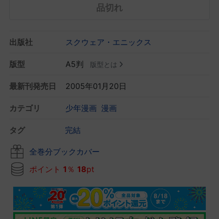
品切れ
出版社
スクウェア・エニックス
版型
A5判
版型とは
最新刊発売日
2005年01月20日
カテゴリ
少年漫画
漫画
タグ
完結
全巻分ブックカバー
ポイント
1
％
18
pt