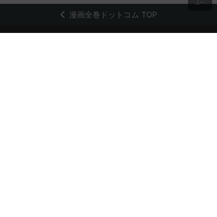
上へ
漫画全巻ドットコム TOP
トップページ
会員登録・ログイン
初めての方へ
電子書籍の読み方
支払方法
特定商取引法に基づく通販の表記
資金決済法に基づく表示
古物営業法に基づく表示
よくある質問
問い合わせ
個人情報保護方針
利用規約