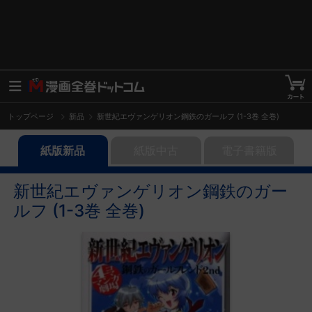
トップページ
新品
新世紀エヴァンゲリオン鋼鉄のガールフ (1-3巻 全巻)
紙版新品
紙版中古
電子書籍版
新世紀エヴァンゲリオン鋼鉄のガー
ルフ (1-3巻 全巻)