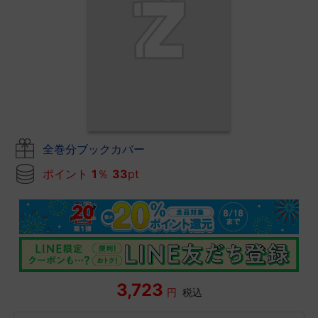
全巻分ブックカバー
ポイント
1
％
33
pt
3,723
円
税込