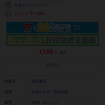
全巻分ブックカバー
ポイント
1
％
10
pt
1,130
円
税込
品切れ
出版社
秋田書店
作者
佐多みさき
宇治谷順
版型
B6判
版型とは