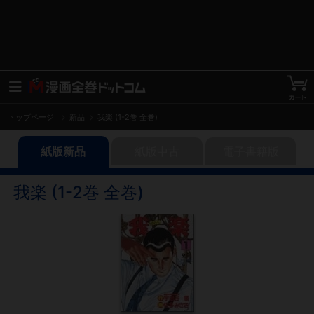
トップページ
新品
我楽 (1-2巻 全巻)
紙版新品
紙版中古
電子書籍版
我楽 (1-2巻 全巻)