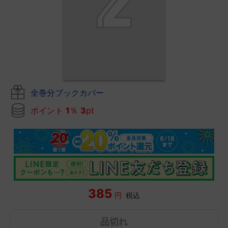
全巻分ブックカバー
ポイント
1
％
3
pt
385
円
税込
品切れ