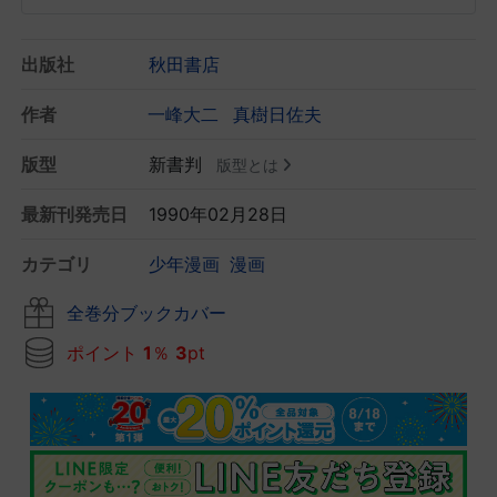
出版社
秋田書店
作者
一峰大二
真樹日佐夫
版型
新書判
版型とは
最新刊発売日
1990年02月28日
カテゴリ
少年漫画
漫画
全巻分ブックカバー
ポイント
1
％
3
pt