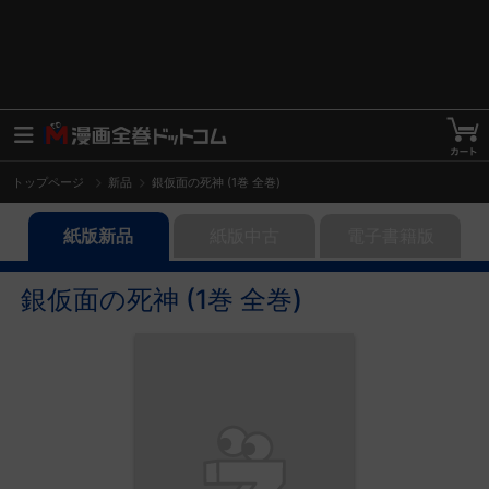
トップページ
新品
銀仮面の死神 (1巻 全巻)
紙版新品
紙版中古
電子書籍版
銀仮面の死神 (1巻 全巻)