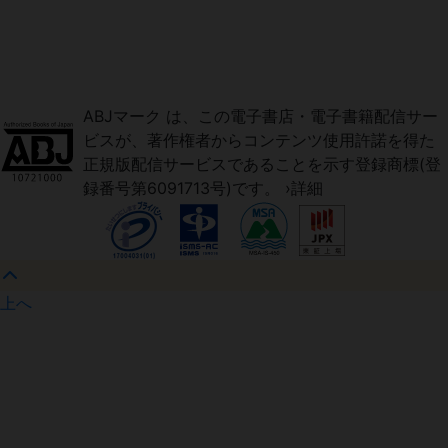
ABJマーク
は、この電子書店・電子書籍配信サー
ビスが、著作権者からコンテンツ使用許諾を得た
正規版配信サービスであることを示す登録商標(登
録番号第6091713号)です。
›詳細
上へ