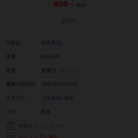
406
円
税込
品切れ
出版社
秋田書店
作者
白鳥斗彩
版型
新書判
版型とは
最新刊発売日
1987年03月31日
カテゴリ
少女漫画
漫画
タグ
青春
全巻分ブックカバー
ポイント
1
％
3
pt