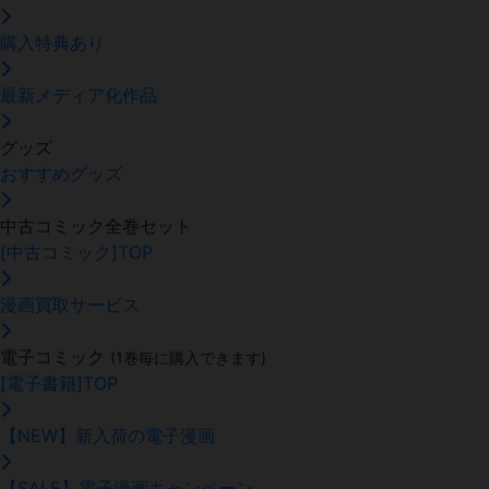
購入特典あり
最新メディア化作品
グッズ
おすすめグッズ
中古コミック全巻セット
[中古コミック]TOP
漫画買取サービス
電子コミック
(1巻毎に購入できます)
[電子書籍]TOP
【NEW】新入荷の電子漫画
【SALE】電子漫画キャンペーン