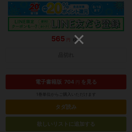
565
円
税込
品切れ
電子書籍版
704
を見る
円
1巻単位からご購入いただけます
タダ読み
欲しいリストに追加する