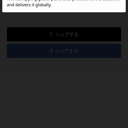
シェアする
シェアする