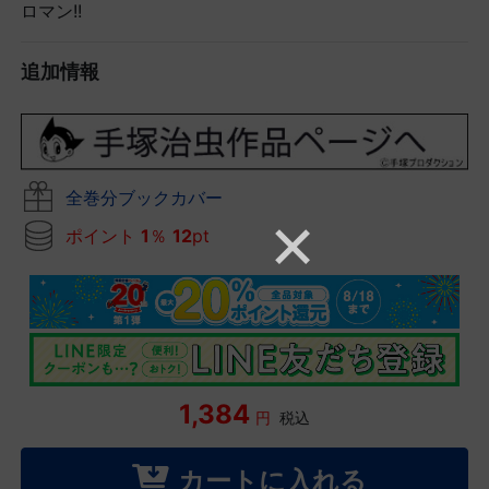
ロマン!!
追加情報
全巻分ブックカバー
ポイント
1
％
12
pt
1,384
円
税込
カートに入れる