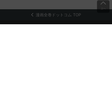
上へ
漫画全巻ドットコム TOP
トップページ
会員登録・ログイン
初めての方へ
電子書籍の読み方
支払方法
特定商取引法に基づく通販の表記
資金決済法に基づく表示
古物営業法に基づく表示
よくある質問
問い合わせ
個人情報保護方針