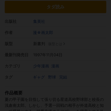
タダ読み
出版社
集英社
作者
漫☆画太郎
版型
新書判
版型とは
最新刊発売日
1997年11月04日
カテゴリ
少年漫画
漫画
タグ
ギャグ
野球
完結
作品概要
夏の甲子園を目指して張り切る星道高校野球部と校長の
浅倉南太郎。しかし、予選一回戦の相手が外道高校と知