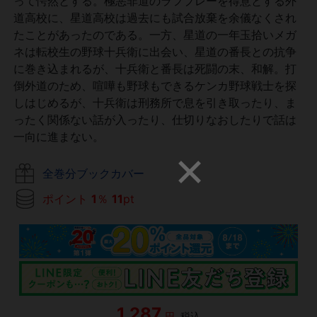
って愕然とする。極悪非道のラフプレーを得意とする外
道高校に、星道高校は過去にも試合放棄を余儀なくされ
たことがあったのである。一方、星道の一年玉拾いメガ
ネは転校生の野球十兵衛に出会い、星道の番長との抗争
に巻き込まれるが、十兵衛と番長は死闘の末、和解。打
倒外道のため、喧嘩も野球もできるケンカ野球戦士を探
しはじめるが、十兵衛は刑務所で息を引き取ったり、ま
ったく関係ない話が入ったり、仕切りなおしたりで話は
一向に進まない。
全巻分ブックカバー
ポイント
1
％
11
pt
1,287
円
税込