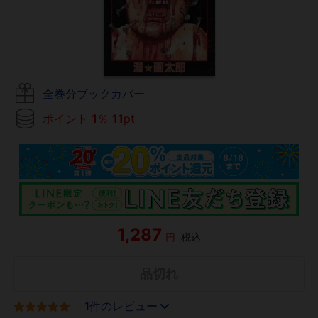
全巻分ブックカバー
ポイント
1
％
11
pt
1,287
円
税込
品切れ
1件のレビュー