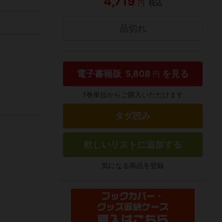
4,719
円
税込
品切れ
電子書籍版
5,808
を見る
円
1巻単位からご購入いただけます
タダ読み
欲しいリストに追加する
気になる商品を登録