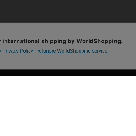
漫画全巻ドットコム TOP
ッフおススメ「全力推し宣言」
漫画ランキング
贈ろう e-giftサービス
›
2025年 年間ランキング
すめの新品漫画セット
›
歴代発行部数
品別漫画収納ボックス
›
紙書籍 週間TOP100
典あり漫画
›
紙書籍 月間TOP100
すめのグッズ商品
›
電子書籍 週間TOP100