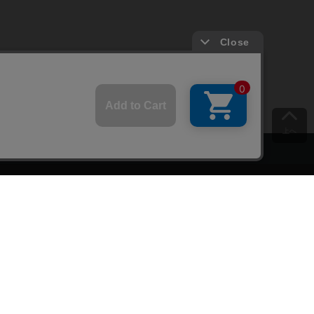
上へ
ご意見をお聞かせください