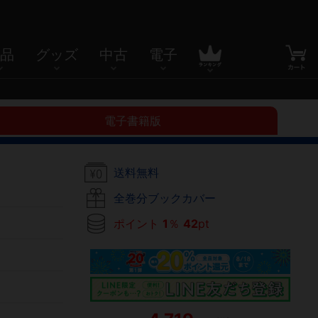
品
グッズ
中古
電子
電子書籍版
送料無料
全巻分ブックカバー
ポイント
1
％
42
pt