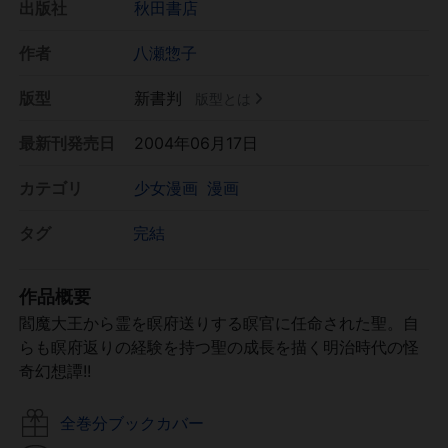
出版社
秋田書店
作者
八瀬惣子
版型
新書判
版型とは
最新刊発売日
2004年06月17日
カテゴリ
少女漫画
漫画
タグ
完結
作品概要
閻魔大王から霊を瞑府送りする瞑官に任命された聖。自
らも瞑府返りの経験を持つ聖の成長を描く明治時代の怪
奇幻想譚!!
全巻分ブックカバー