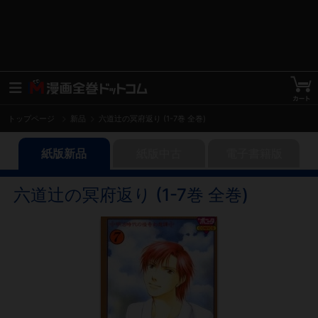
トップページ
新品
六道辻の冥府返り (1-7巻 全巻)
紙版新品
紙版中古
電子書籍版
六道辻の冥府返り (1-7巻 全巻)