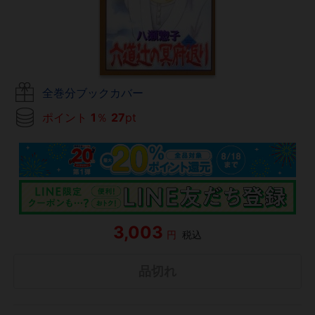
全巻分ブックカバー
ポイント
1
％
27
pt
3,003
円
税込
品切れ