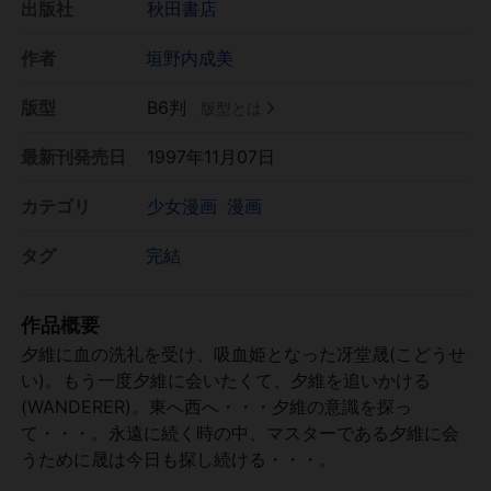
出版社
秋田書店
作者
垣野内成美
版型
B6判
版型とは
最新刊発売日
1997年11月07日
カテゴリ
少女漫画
漫画
タグ
完結
作品概要
夕維に血の洗礼を受け、吸血姫となった冴堂晟(こどうせ
い)。もう一度夕維に会いたくて、夕維を追いかける
(WANDERER)。東へ西へ・・・夕維の意識を探っ
て・・・。永遠に続く時の中、マスターである夕維に会
うために晟は今日も探し続ける・・・。