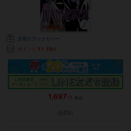
全巻分ブックカバー
ポイント
1
％
15
pt
1,697
円
税込
品切れ