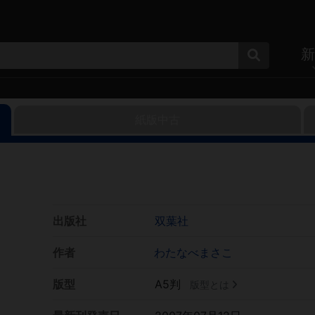
新
紙版中古
出版社
双葉社
作者
わたなべまさこ
版型
A5判
版型とは