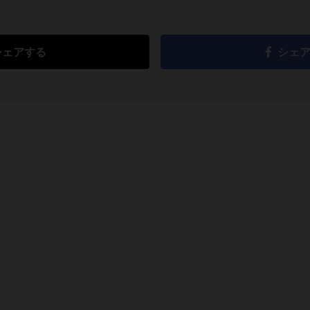
シェアする
シェ