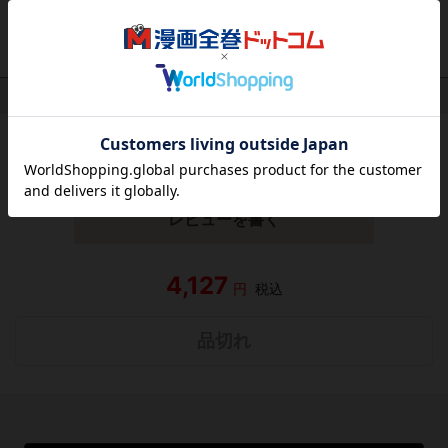
作品レビュー
（関連商品を含む）
この作品にはまだレビューがありません。 今後読まれる
方のために感想を共有してもらえませんか？
レビューを書く
4,127
円
税込
品切れ