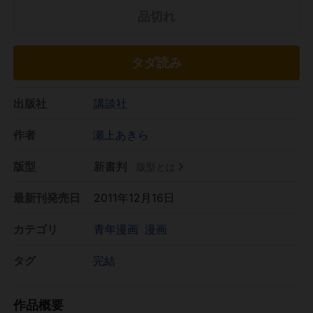
品切れ
タダ読み
出版社
講談社
作者
瀬上あきら
版型
新書判
版型とは
最新刊発売日
2011年12月16日
カテゴリ
青年漫画
漫画
タグ
完結
作品概要