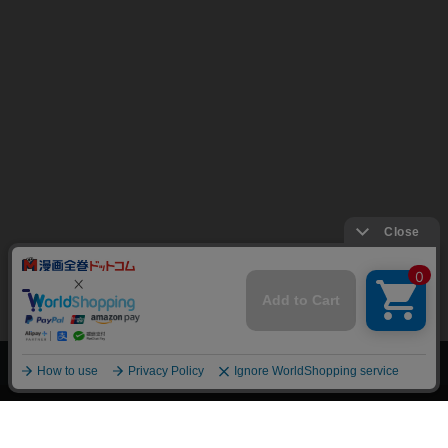
上へ
漫画全巻ドットコム TOP
トップページ