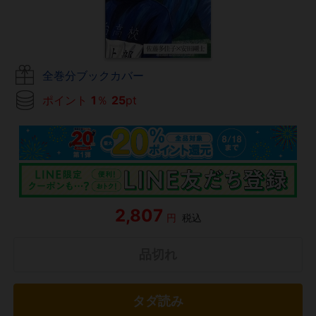
全巻分ブックカバー
ポイント
1
％
25
pt
2,807
円
税込
品切れ
タダ読み