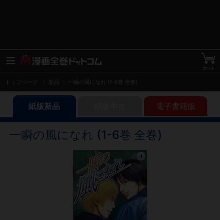
トップページ
新品
一瞬の風になれ (1-6巻 全巻)
紙版新品
紙版中古
電子書籍版
一瞬の風になれ (1-6巻 全巻)