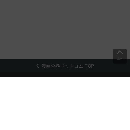
上へ
漫画全巻ドットコム TOP
トップページ
会員登録・ログイン
初めての方へ
電子書籍の読み方
支払方法
特定商取引法に基づく通販の表記