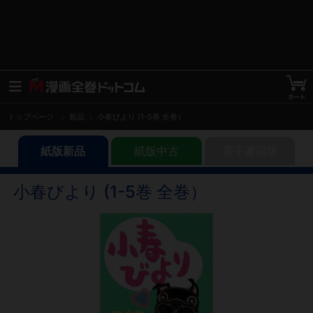
トップページ
新品
小春びより (1-5巻 全巻）
紙版新品
紙版中古
電子書籍版
小春びより (1-5巻 全巻）