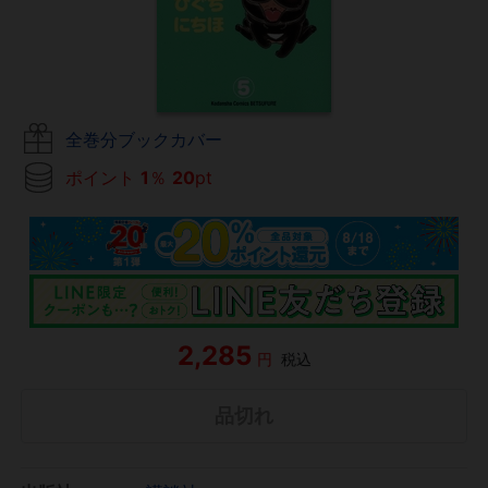
全巻分ブックカバー
ポイント
1
％
20
pt
2,285
円
税込
品切れ