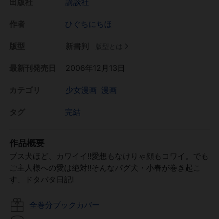
出版社
講談社
作者
ひぐちにちほ
版型
新書判
版型とは
最新刊発売日
2006年12月13日
カテゴリ
少女漫画
漫画
タグ
完結
作品概要
ブス犬ほど、カワイイ!!愛想もなけりゃ顔もコワイ。でも
ご主人様への愛は絶対!!そんなパグ犬・小春が巻き起こ
す、ドタバタ日記!
全巻分ブックカバー