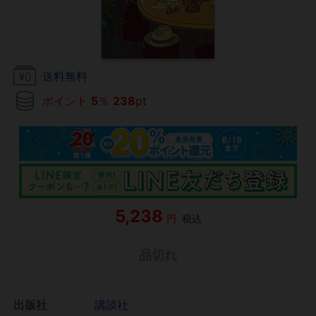
送料無料
ポイント
5
％
238
pt
5,238
円
税込
品切れ
出版社
講談社