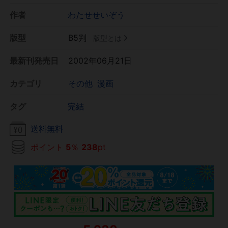
作者
わたせせいぞう
版型
B5判
版型とは
最新刊発売日
2002年06月21日
カテゴリ
その他
漫画
タグ
完結
送料無料
ポイント
5
％
238
pt