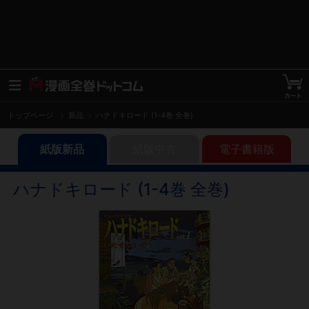
トップページ
新品
ハナドキロード (1-4巻 全巻)
紙版新品
紙版中古
電子書籍版
ハナドキロード (1-4巻 全巻)