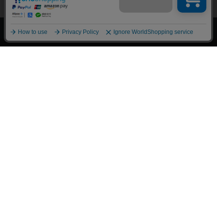
上へ
漫画全巻ドットコム TOP
トップページ
会員登録・ログイン
初めての方へ
電子書籍の読み方
支払方法
特定商取引法に基づく通販の表記
資金決済法に基づく表示
古物営業法に基づく表示
よくある質問
問い合わせ
個人情報保護方針