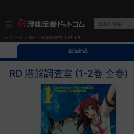
漫画を検索
トップページ
新品
RD 潜脳調査室 (1-2巻 全巻)
紙版新品
RD 潜脳調査室 (1-2巻 全巻)