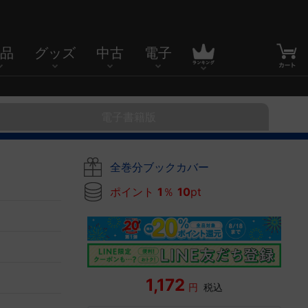
品
グッズ
中古
電子
電子書籍版
全巻分ブックカバー
ポイント
1
％
10
pt
1,172
円
税込