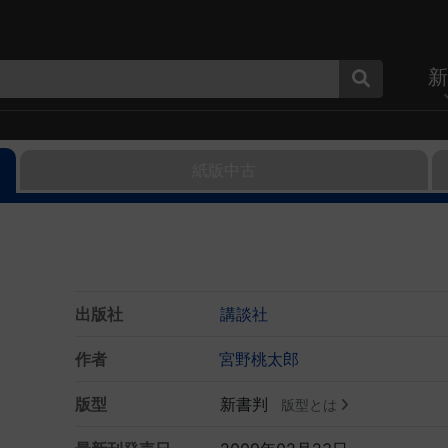
新
紙版中古
出版社
講談社
作者
宮野桃太郎
版型
新書判
版型とは