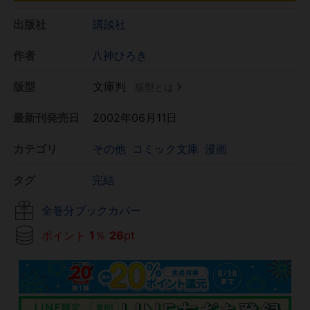
出版社
講談社
作者
八神ひろき
版型
文庫判
版型とは
最新刊発売日
2002年06月11日
カテゴリ
その他
コミック文庫
漫画
タグ
完結
全巻分ブックカバー
ポイント
1
％
26
pt