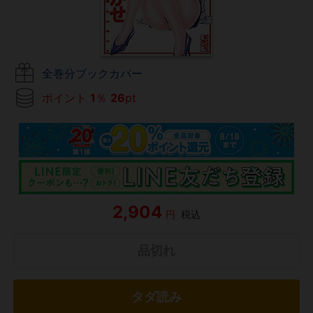
全巻分ブックカバー
ポイント
1
％
26
pt
2,904
円
税込
品切れ
タダ読み