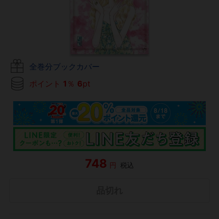
全巻分ブックカバー
ポイント
1
％
6
pt
748
円
税込
品切れ