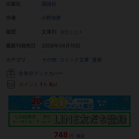
出版社
講談社
作者
小野弥夢
版型
文庫判
版型とは
最新刊発売日
2008年04月10日
カテゴリ
その他
コミック文庫
漫画
全巻分ブックカバー
ポイント
1
％
6
pt
748
円
税込