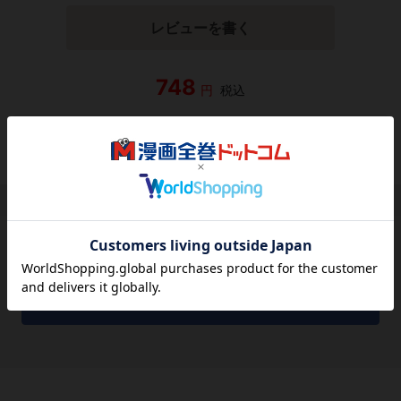
レビューを書く
748
円
税込
品切れ
シェアする
シェアする