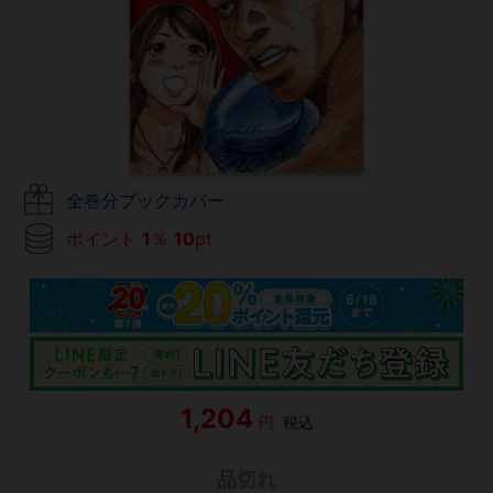
全巻分ブックカバー
ポイント
1
％
10
pt
1,204
円
税込
品切れ