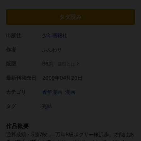
タダ読み
出版社
少年画報社
作者
ふんわり
版型
B6判
版型とは
最新刊発売日
2009年04月20日
カテゴリ
青年漫画
漫画
タグ
完結
作品概要
通算成績・5勝7敗……万年B級ボクサー桜沢歩。才能はあ