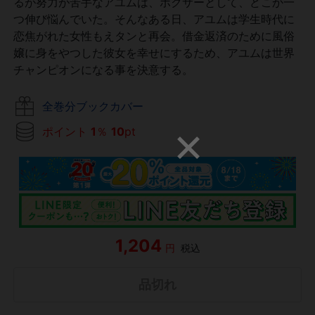
るが努力が苦手なアユムは、ボクサーとして、どこか一
つ伸び悩んでいた。そんなある日、アユムは学生時代に
恋焦がれた女性もえタンと再会。借金返済のために風俗
嬢に身をやつした彼女を幸せにするため、アユムは世界
チャンピオンになる事を決意する。
全巻分ブックカバー
ポイント
1
％
10
pt
1,204
円
税込
品切れ