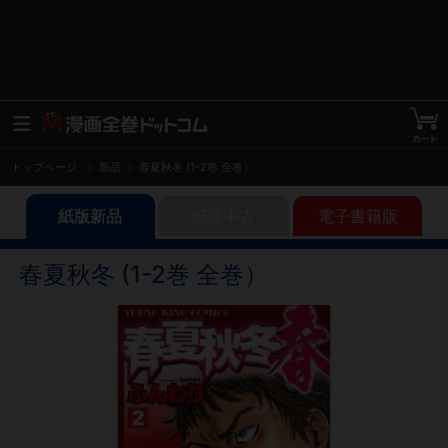
トップページ
新品
春夏秋冬 (1-2巻 全巻）
紙版新品
紙版中古
電子書籍版
春夏秋冬 (1-2巻 全巻）