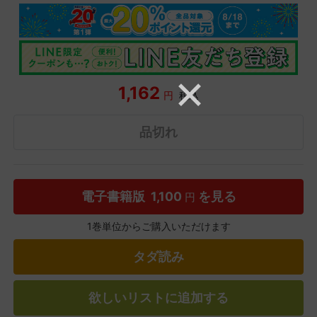
1,162
円
税込
品切れ
電子書籍版
1,100
を見る
円
1巻単位からご購入いただけます
タダ読み
欲しいリストに追加する