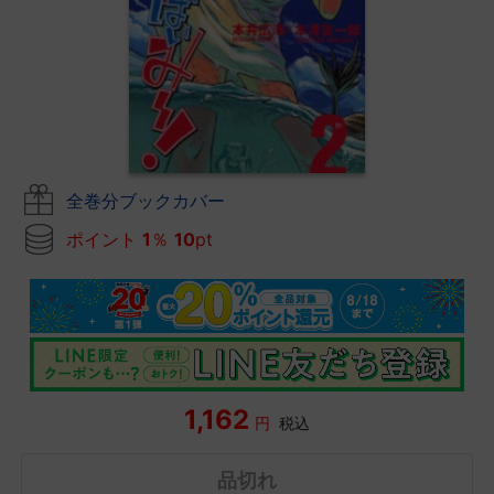
全巻分ブックカバー
ポイント
1
％
10
pt
1,162
円
税込
品切れ