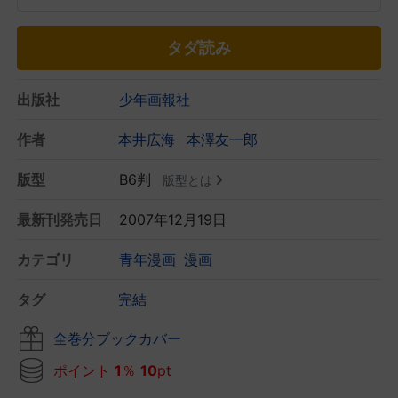
タダ読み
出版社
少年画報社
作者
本井広海
本澤友一郎
版型
B6判
版型とは
最新刊発売日
2007年12月19日
カテゴリ
青年漫画
漫画
タグ
完結
全巻分ブックカバー
ポイント
1
％
10
pt