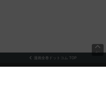
上へ
漫画全巻ドットコム TOP
トップページ
会員登録・ログイン
初めての方へ
電子書籍の読み方
支払方法