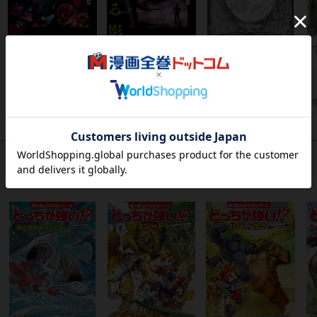
時を超える影 2 ラヴク
時を超える影 1 ラヴク
The Outsider 田辺剛
ア
ラフト傑作集
ラフト傑作集
Extra Works
9
902
8
880
1
880
巻
円
巻
円
巻
円
→
451
(-50%)
→
440
(-50%)
→
264
(-70%)
円
円
円
電子書籍をカートへ
電子書籍をカートへ
電子書籍をカートへ
【カドサマー2026】本と出会おう！ 夏の児童書ま
もっと見る
つり