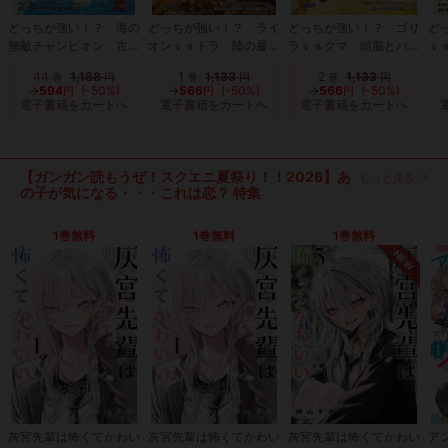
どっちが強い！？ 海の
どっちが強い！？ ライ
どっちが強い！？ ゴリ
ど
無敵チャンピオン 古代
オンｖｓトラ 陸の最強
ラｖｓクマ 頭脳とパワ
ｖ
の超巨大ザメ
王者バトル
ーの大勝負
バ
44
1,188
1
1,133
2
1,133
巻
円
巻
円
巻
円
→
594
(-50%)
→
566
(-50%)
→
566
(-50%)
円
円
円
電子書籍をカートへ
電子書籍をカートへ
電子書籍をカートへ
【ガンガン読もうぜ！スクエニ夏祭り！！2026】あ
もっと見る
の子が気になる・・・これは恋？ 特集
1巻無料
1巻無料
1巻無料
NEW
灰宮先輩は怖くてかわい
灰宮先輩は怖くてかわい
灰宮先輩は怖くてかわい
ア