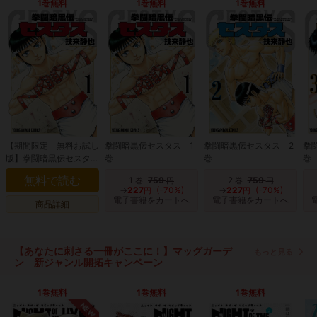
1巻無料
1巻無料
1巻無料
【期間限定 無料お試し
拳闘暗黒伝セスタス 1
拳闘暗黒伝セスタス 2
拳
版】拳闘暗黒伝セスタ
巻
巻
巻
ス 1巻
無料で読む
1
759
2
759
巻
円
巻
円
→
227
(-70%)
→
227
(-70%)
円
円
電子書籍をカートへ
電子書籍をカートへ
商品詳細
【あなたに刺さる一冊がここに！】マッグガーデ
もっと見る
ン 新ジャンル開拓キャンペーン
1巻無料
1巻無料
1巻無料
NEW