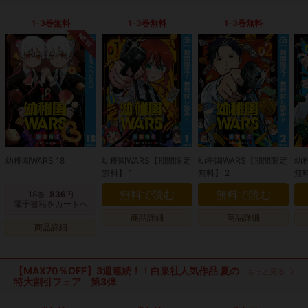
1-3巻無料
1-3巻無料
1-3巻無料
NEW
幼稚園WARS 18
幼稚園WARS【期間限定
幼稚園WARS【期間限定
幼
無料】 1
無料】 2
無料
無料で読む
無料で読む
18
836
巻
円
電子書籍をカートへ
商品詳細
商品詳細
商品詳細
【MAX70％OFF】3週連続！！白泉社人気作品 夏の
もっと見る
特大割引フェア 第3弾