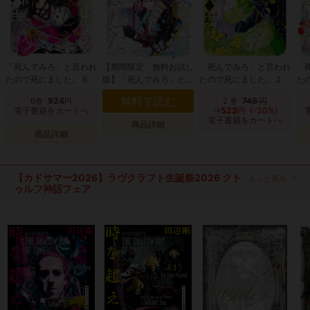
「死んでみろ」と言われ
【期間限定 無料お試し
「死んでみろ」と言われ
「
たので死にました。 6
版】「死んでみろ」と言
たので死にました。 2
た
われたので死にました。
無料で読む
6
924
2
748
巻
円
巻
円
1
電子書籍をカートへ
→
523
(-30%)
円
電子書籍をカートへ
商品詳細
商品詳細
【カドサマー2026】ラヴクラフト生誕祭2026 クト
もっと見る
ゥルフ神話フェア