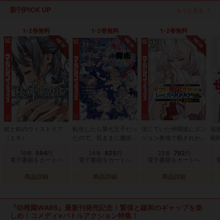
新刊PICK UP
もっと見る
1-2巻無料
1-2巻無料
1-2巻無料
NEW
NEW
NEW
杖と剣のウィストリア
転生したら第七王子だっ
信じていた仲間達にダン
追
（１６）
たので、気ままに魔術を
ジョン奥地で殺されかけ
術
極めます（２４）
たがギフト『無限ガチ
ラ
16
594
24
825
23
792
巻
円
巻
円
巻
円
ャ』でレベル９９９９の
俺
電子書籍をカートへ
電子書籍をカートへ
電子書籍をカートへ
仲間達を手に入れて元パ
あ
ーティーメンバーと世界
イ
商品詳細
商品詳細
商品詳細
に復讐＆『ざまぁ！』し
し
ます！（２３）
効
残
『幼稚園WARS』最新刊発売記念！緊張と緩和のギャップを楽
（
しめ！コメディ×バトルアクション特集！