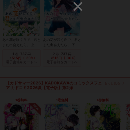
あの花が咲く丘で、君と
あの花が咲く丘で、君と
また出会えたら。 上
また出会えたら。 下
1
737
2
737
巻
円
巻
円
→
515
(-30%)
→
515
(-30%)
円
円
電子書籍をカートへ
電子書籍をカートへ
【カドサマー2026】KADOKAWAのコミックスフェ
もっと見る
ア カドコミ2026夏【電子版】第2弾
1巻無料
1巻無料
1巻無料
NEW