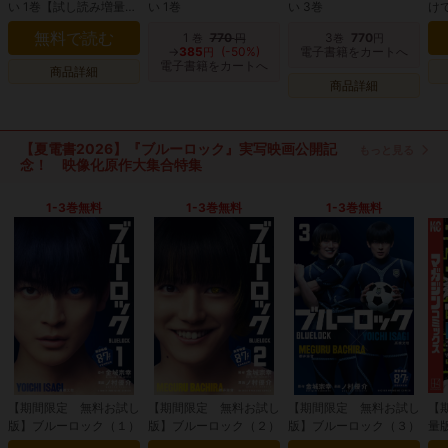
い 1巻【試し読み増量
い 1巻
い 3巻
け
版】
交
無料で読む
1
770
3
770
巻
円
巻
円
と
→
385
(-50%)
電子書籍をカートへ
円
～
電子書籍をカートへ
商品詳細
版
商品詳細
【夏電書2026】『ブルーロック』実写映画公開記
もっと見る
念！ 映像化原作大集合特集
1-3巻無料
1-3巻無料
1-3巻無料
【期間限定 無料お試し
【期間限定 無料お試し
【期間限定 無料お試し
【
版】ブルーロック（１）
版】ブルーロック（２）
版】ブルーロック（３）
量
Ｕ