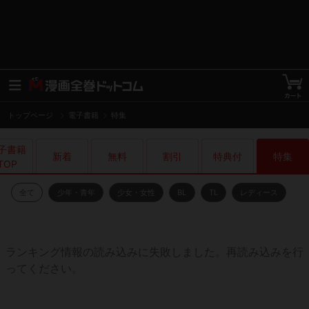
トップページ
電子書籍
特集
子書籍

特集
新着
無料
割引
特典付
TOP
全て
少年・青年
少女・女性
BL
TL
レディース
ランキング情報の読み込みに失敗しました。再読み込みを行
ってください。