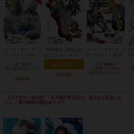
ニャイト・オブ・ザ・リ
【期間限定 無料お試し
ニャイト・オブ・ザ・リ
ま
ビングキャット 8巻
版】ニャイト・オブ・
ビングキャット 2巻 猫
封の
NYAIREN
ザ・リビングキャット 1
は無慈悲な世界の王
無料で読む
8
792
2
638
巻
円
巻
円
巻 すべてが猫になる
電子書籍をカートへ
→
319
(-50%)
円
電子書籍をカートへ
商品詳細
商品詳細
【カドサマー2026】「あの星が降る丘で、君とまた出会いた
い。」実写映画公開記念フェア