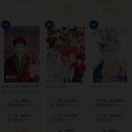
タダ読み
タダ読み
84
85
86
超能力者斉木楠雄のΨ難
はたらく細胞
ブラッククローバー
(さいきくすおのさいなん)
1
484
1-6
4,510
1-38
18,788
巻
円
巻
円
巻
円
紙 新品をカートへ
紙 新品をカートへ
紙 新品をカートへ
1
459
1-6
4,752
1-38
17,850
巻
円
巻
円
巻
円
電子書籍をカートへ
電子書籍をカートへ
電子書籍をカートへ
タダ読み
1
792
1
459
巻
円
巻
円