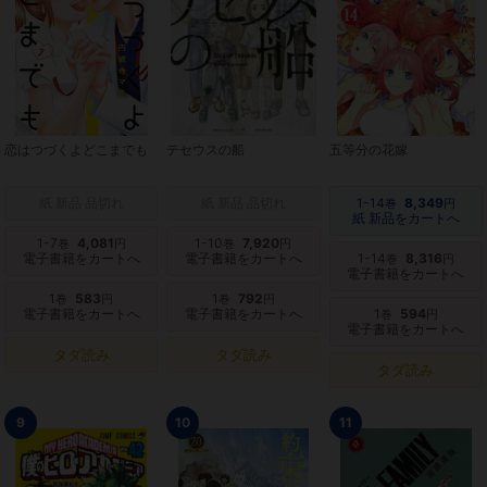
恋はつづくよどこまでも
テセウスの船
五等分の花嫁
紙 新品 品切れ
紙 新品 品切れ
1-14
8,349
巻
円
紙 新品をカートへ
1-7
4,081
1-10
7,920
巻
円
巻
円
電子書籍をカートへ
電子書籍をカートへ
1-14
8,316
巻
円
電子書籍をカートへ
1
583
1
792
巻
円
巻
円
電子書籍をカートへ
電子書籍をカートへ
1
594
巻
円
電子書籍をカートへ
タダ読み
タダ読み
タダ読み
9
10
11