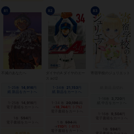
81
82
83
不滅のあなたへ
ダイヤのA ダイヤのエー
寄宿学校のジュリエット
ス act2
1-25
14,916
1-34
21,153
紙 新品 品切れ
巻
円
巻
円
紙 新品をカートへ
紙 新品をカートへ
1-16
3,720
巻
円
1-25
14,916
1-34
20,196
紙 中古をカートへ
巻
円
巻
円
電子書籍をカートへ
→
18,744
(-7%)
円
電子書籍をカートへ
1-16
9,504
巻
円
1
594
電子書籍をカートへ
巻
円
電子書籍をカートへ
1
594
巻
円
→
110
(-81%)
円
1
594
巻
円
電子書籍をカートへ
タダ読み
電子書籍をカートへ