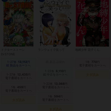
ドクターストーン
ランウェイで笑って
地縛少年 花子くん
Dr.STONE
1-27
13,112
紙 新品 品切れ
1
770
巻
円
巻
円
紙 新品をカートへ
電子書籍をカートへ
1-22
6,110
巻
円
1-27
12,435
紙 中古をカートへ
タダ読み
巻
円
電子書籍をカートへ
1-22
13,068
巻
円
1
459
電子書籍をカートへ
巻
円
電子書籍をカートへ
1
594
巻
円
タダ読み
電子書籍をカートへ
タダ読み