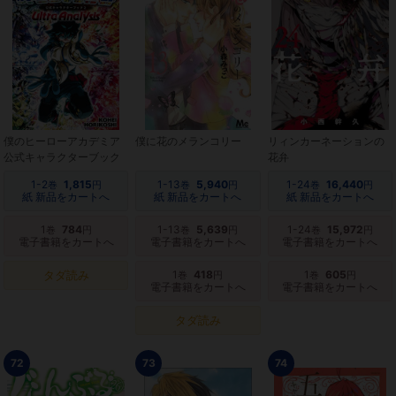
僕のヒーローアカデミア
僕に花のメランコリー
リィンカーネーションの
公式キャラクターブック
花弁
1-2
1,815
1-13
5,940
1-24
16,440
巻
円
巻
円
巻
円
紙 新品をカートへ
紙 新品をカートへ
紙 新品をカートへ
1
784
1-13
5,639
1-24
15,972
巻
円
巻
円
巻
円
電子書籍をカートへ
電子書籍をカートへ
電子書籍をカートへ
タダ読み
1
418
1
605
巻
円
巻
円
電子書籍をカートへ
電子書籍をカートへ
タダ読み
72
73
74