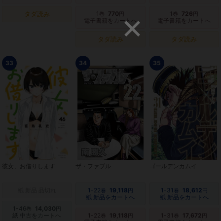
タダ読み
1
770
1
726
巻
円
巻
円
電子書籍をカートへ
電子書籍をカートへ
タダ読み
タダ読み
33
34
35
彼女、お借りします
ザ・ファブル
ゴールデンカムイ
紙 新品 品切れ
1-22
19,118
1-31
18,612
巻
円
巻
円
紙 新品をカートへ
紙 新品をカートへ
1-46
14,030
巻
円
紙 中古をカートへ
1-22
19,118
1-31
17,672
巻
円
巻
円