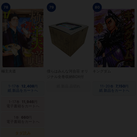
78
79
80
極主夫道
僕らはみんな河合荘 オリ
キングダム
ジナル全巻収納BOX付
1-17
12,408
紙 新品 品切れ
11-20
7,150
巻
円
巻
円
紙 新品をカートへ
紙 新品をカートへ
1-17
11,946
巻
円
電子書籍をカートへ
1
660
巻
円
電子書籍をカートへ
タダ読み