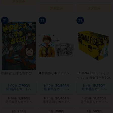
タダ読み
タダ読み
タダ読み
21
22
23
映像研には手を出すな!
◆特典あり◆アオアシ
BANANA FISH バナナフ
ィッシュ 復刻版全巻BOX
1-10
7,700
1-40
30,844
1-4
15,730
巻
円
巻
円
巻
円
紙 新品をカートへ
紙 新品をカートへ
紙 新品をカートへ
1-10
7,590
1-40
30,404
1-20
11,660
巻
円
巻
円
巻
円
電子書籍をカートへ
電子書籍をカートへ
電子書籍をカートへ
1
759
1
759
1
583
巻
円
巻
円
巻
円