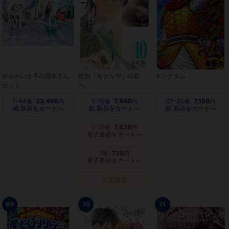
からかい上手の高木さん
性別「モナリザ」の君
キングダム
セット
へ。
1-44
33,495
1-10
7,440
21-30
7,150
巻
円
巻
円
巻
円
紙 新品をカートへ
紙 新品をカートへ
紙 新品をカートへ
1-10
7,438
巻
円
電子書籍をカートへ
1
730
巻
円
電子書籍をカートへ
タダ読み
69
70
71