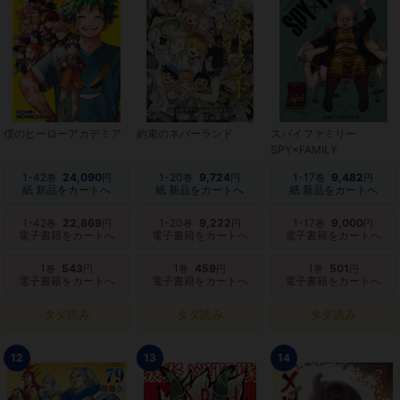
僕のヒーローアカデミア
約束のネバーランド
スパイファミリー
SPY×FAMILY
1-42
24,090
1-20
9,724
1-17
9,482
巻
円
巻
円
巻
円
紙 新品をカートへ
紙 新品をカートへ
紙 新品をカートへ
1-42
22,869
1-20
9,222
1-17
9,000
巻
円
巻
円
巻
円
電子書籍をカートへ
電子書籍をカートへ
電子書籍をカートへ
1
543
1
459
1
501
巻
円
巻
円
巻
円
電子書籍をカートへ
電子書籍をカートへ
電子書籍をカートへ
タダ読み
タダ読み
タダ読み
12
13
14