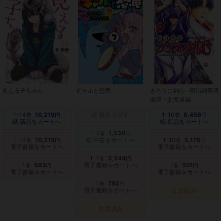
見える子ちゃん
ギャルと恐竜
るろうに剣心 -明治剣客浪
漫譚・北海道編-
1-14
10,219
紙 新品 品切れ
1-10
5,456
巻
円
巻
円
紙 新品をカートへ
紙 新品をカートへ
1-7
1,530
巻
円
1-14
10,219
紙 中古をカートへ
1-10
5,178
巻
円
巻
円
電子書籍をカートへ
電子書籍をカートへ
1-7
5,544
巻
円
1
693
電子書籍をカートへ
1
501
巻
円
巻
円
電子書籍をカートへ
電子書籍をカートへ
1
792
巻
円
電子書籍をカートへ
タダ読み
タダ読み