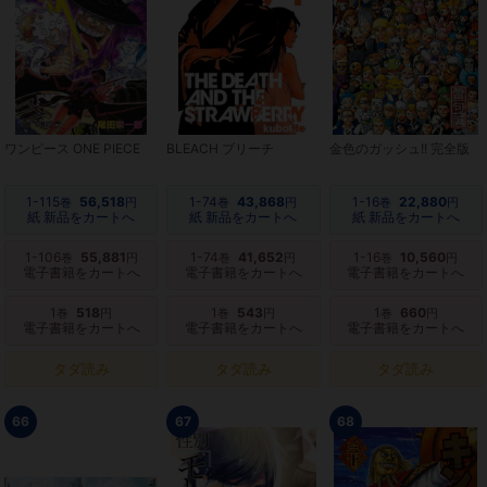
ワンピース ONE PIECE
BLEACH ブリーチ
金色のガッシュ!! 完全版
1-115
56,518
1-74
43,868
1-16
22,880
巻
円
巻
円
巻
円
紙 新品をカートへ
紙 新品をカートへ
紙 新品をカートへ
1-106
55,881
1-74
41,652
1-16
10,560
巻
円
巻
円
巻
円
電子書籍をカートへ
電子書籍をカートへ
電子書籍をカートへ
1
518
1
543
1
660
巻
円
巻
円
巻
円
電子書籍をカートへ
電子書籍をカートへ
電子書籍をカートへ
タダ読み
タダ読み
タダ読み
66
67
68