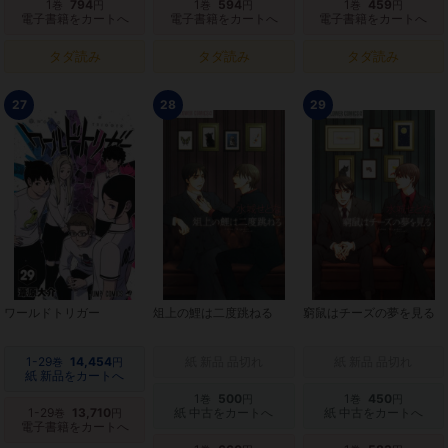
1
794
1
594
1
459
巻
円
巻
円
巻
円
電子書籍をカートへ
電子書籍をカートへ
電子書籍をカートへ
タダ読み
タダ読み
タダ読み
27
28
29
ワールドトリガー
俎上の鯉は二度跳ねる
窮鼠はチーズの夢を見る
1-29
14,454
紙 新品 品切れ
紙 新品 品切れ
巻
円
紙 新品をカートへ
1
500
1
450
巻
円
巻
円
1-29
13,710
紙 中古をカートへ
紙 中古をカートへ
巻
円
電子書籍をカートへ