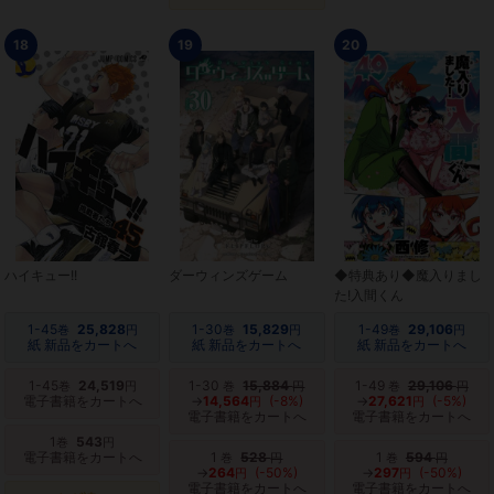
18
19
20
ハイキュー!!
ダーウィンズゲーム
◆特典あり◆魔入りまし
た!入間くん
1-45
25,828
1-30
15,829
1-49
29,106
巻
円
巻
円
巻
円
紙 新品をカートへ
紙 新品をカートへ
紙 新品をカートへ
1-45
24,519
1-30
15,884
1-49
29,106
巻
円
巻
円
巻
円
電子書籍をカートへ
→
14,564
(-8%)
→
27,621
(-5%)
円
円
電子書籍をカートへ
電子書籍をカートへ
1
543
巻
円
電子書籍をカートへ
1
528
1
594
巻
円
巻
円
→
264
(-50%)
→
297
(-50%)
円
円
電子書籍をカートへ
電子書籍をカートへ