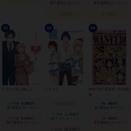
電子書籍をカートへ
電子書籍をカートへ
タダ読み
タダ読み
87
88
89
ヲタクに恋は難しい
ニセコイ
WANTED 尾田栄一郎短編
集
1-11
9,861
紙 新品 品切れ
1
484
巻
円
巻
円
紙 新品をカートへ
紙 新品をカートへ
1-25
2,350
巻
円
1-11
9,856
紙 中古をカートへ
1
459
巻
円
巻
円
電子書籍をカートへ
電子書籍をカートへ
1-25
10,542
巻
円