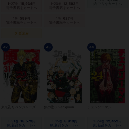
1-27
15,934
1-20
12,592
紙 中古をカートへ
巻
円
巻
円
電子書籍をカートへ
電子書籍をカートへ
1
589
1
627
巻
円
巻
円
電子書籍をカートへ
電子書籍をカートへ
タダ読み
42
43
44
東京卍リベンジャーズ
銀の匙SilverSpoon
チェンソーマン
1-31
18,579
1-15
8,910
1-24
12,452
巻
円
巻
円
巻
円
紙 新品をカートへ
紙 新品をカートへ
紙 新品をカートへ