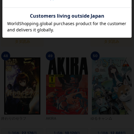
1-15
11,088
1-13
5,988
巻
円
巻
円
電子書籍をカートへ
電子書籍をカートへ
1
726
1
459
巻
円
巻
円
電子書籍をカートへ
電子書籍をカートへ
タダ読み
タダ読み
48
49
50
終わりのセラフ
AKIRA
ゆるキャン△
1-36
22,176
1-6
10,120
1-18
12,661
巻
円
巻
円
巻
円