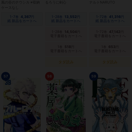
風の谷のナウシカ ※収納
るろうに剣心
ナルトNARUTO
ケースなし
1-7
4,367
1-28
13,552
1-72
41,316
巻
円
巻
円
巻
円
紙 新品をカートへ
紙 新品をカートへ
紙 新品をカートへ
1-28
14,504
1-72
47,142
巻
円
巻
円
電子書籍をカートへ
電子書籍をカートへ
1
518
1
653
巻
円
巻
円
電子書籍をカートへ
電子書籍をカートへ
タダ読み
タダ読み
57
58
59