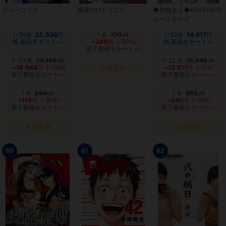
ブルーロック
薬屋のひとりごと
◆特典あり◆BEASTARS
ビースターズ
1-39
22,836
1
770
1-22
14,817
巻
円
巻
円
巻
円
紙 新品をカートへ
→
385
(-50%)
紙 新品をカートへ
円
電子書籍をカートへ
1-39
23,166
1-22
15,246
巻
円
巻
円
→
18,644
(-19%)
タダ読み
→
13,511
(-11%)
円
円
電子書籍をカートへ
電子書籍をカートへ
1
594
1
693
巻
円
巻
円
→
110
(-81%)
→
346
(-50%)
円
円
電子書籍をカートへ
電子書籍をカートへ
タダ読み
タダ読み
60
61
62