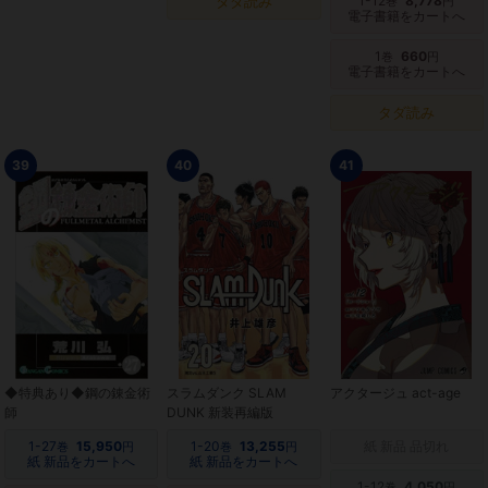
タダ読み
1-12
8,778
巻
円
電子書籍をカートへ
1
660
巻
円
電子書籍をカートへ
タダ読み
39
40
41
◆特典あり◆鋼の錬金術
スラムダンク SLAM
アクタージュ act-age
師
DUNK 新装再編版
1-27
15,950
1-20
13,255
紙 新品 品切れ
巻
円
巻
円
紙 新品をカートへ
紙 新品をカートへ
1-12
4,050
巻
円