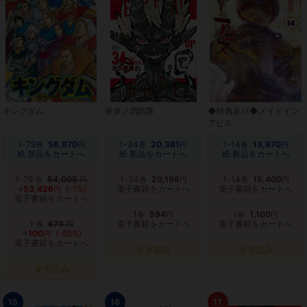
キングダム
炎炎ノ消防隊
◆特典あり◆メイドイン
アビス
1-79
56,870
1-34
20,361
1-14
13,970
巻
円
巻
円
巻
円
紙 新品をカートへ
紙 新品をカートへ
紙 新品をカートへ
1-79
54,005
1-34
20,196
1-14
15,400
巻
円
巻
円
巻
円
→
53,426
(-1%)
電子書籍をカートへ
電子書籍をカートへ
円
電子書籍をカートへ
1
594
1
1,100
巻
円
巻
円
1
679
電子書籍をカートへ
電子書籍をカートへ
巻
円
→
100
(-85%)
円
電子書籍をカートへ
タダ読み
タダ読み
タダ読み
15
16
17