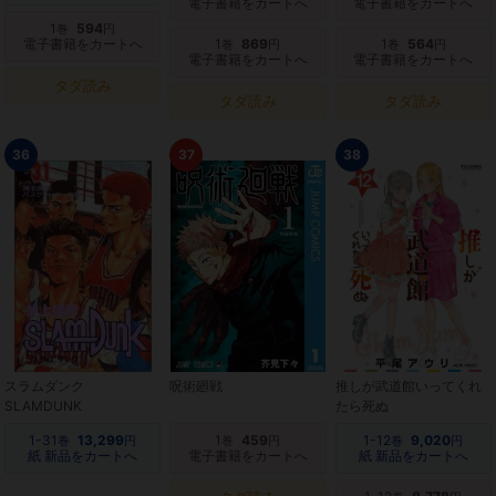
電子書籍をカートへ
電子書籍をカートへ
1
594
巻
円
電子書籍をカートへ
1
869
1
564
巻
円
巻
円
電子書籍をカートへ
電子書籍をカートへ
タダ読み
タダ読み
タダ読み
36
37
38
スラムダンク
呪術廻戦
推しが武道館いってくれ
SLAMDUNK
たら死ぬ
1-31
13,299
1
459
1-12
9,020
巻
円
巻
円
巻
円
紙 新品をカートへ
電子書籍をカートへ
紙 新品をカートへ