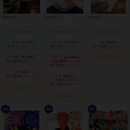
虚構推理
DAYS デイズ
式の前日
紙 新品 品切れ
紙 新品 品切れ
紙 新品 品切れ
1-25
12,510
1-42
14,550
1
462
巻
円
巻
円
巻
円
紙 中古をカートへ
紙 中古をカートへ
電子書籍をカートへ
1-25
14,916
1-42
24,948
タダ読み
巻
円
巻
円
電子書籍をカートへ
→
23,496
(-5%)
円
電子書籍をカートへ
1
594
巻
円
電子書籍をカートへ
1
594
巻
円
→
110
(-81%)
円
電子書籍をカートへ
タダ読み
タダ読み
63
64
65