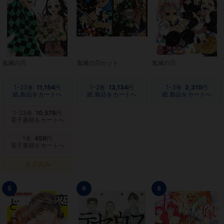
鬼滅の刃
鬼滅の刃セット
鬼滅の刃
1-23
11,154
1-2
13,134
1-3
2,310
巻
円
巻
円
巻
円
紙 新品をカートへ
紙 新品をカートへ
紙 新品をカートへ
1-23
10,578
巻
円
電子書籍をカートへ
1
459
巻
円
電子書籍をカートへ
タダ読み
5
6
8