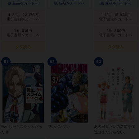
紙 新品をカートへ
紙 新品をカートへ
紙 新品をカートへ
1-36
22,176
1-18
15,840
巻
円
巻
円
電子書籍をカートへ
電子書籍をカートへ
1
616
1
880
巻
円
巻
円
電子書籍をカートへ
電子書籍をカートへ
タダ読み
タダ読み
51
52
53
転生したらスライムだっ
ワンパンマン
あの日見た花の名前を僕
た件
達はまだ知らない。