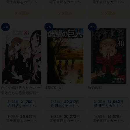
電子書籍をカートへ
電子書籍をカートへ
電子書籍をカートへ
タダ読み
タダ読み
タダ読み
24
25
26
かぐや様は告らせたい 〜
進撃の巨人
呪術廻戦
天才たちの恋愛頭脳戦〜
1-28
21,758
1-34
20,317
0-30
15,642
巻
円
巻
円
巻
円
紙 新品をカートへ
紙 新品をカートへ
紙 新品をカートへ
1-28
20,657
1-34
20,273
1-30
14,379
巻
円
巻
円
巻
円
電子書籍をカートへ
電子書籍をカートへ
電子書籍をカートへ