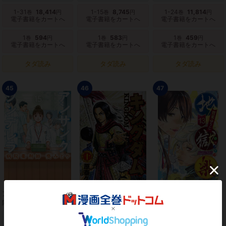
1-31
18,414
1-15
8,745
1-24
11,814
巻
円
巻
円
巻
円
電子書籍をカートへ
電子書籍をカートへ
電子書籍をカートへ
1
594
1
583
1
459
巻
円
巻
円
巻
円
電子書籍をカートへ
電子書籍をカートへ
電子書籍をカートへ
タダ読み
タダ読み
タダ読み
45
46
47
アンサングシンデレラ 病
キングダム
地獄楽
院薬剤師 葵みどり
1-15
11,088
1-10
7,150
1-13
6,314
巻
円
巻
円
巻
円
紙 新品をカートへ
紙 新品をカートへ
紙 新品をカートへ