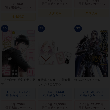
1
660
1
583
巻
円
巻
円
1
459
電子書籍をカートへ
電子書籍をカートへ
巻
円
電子書籍をカートへ
タダ読み
タダ読み
タダ読み
30
31
32
二月の勝者 -絶対合格の教
◆特典あり◆その着せ替
終末のワルキューレ
室-
え人形は恋をする
1-21
16,280
1-15
11,550
1-28
21,120
巻
円
巻
円
巻
円
紙 新品をカートへ
紙 新品をカートへ
紙 新品をカートへ
1
759
1-15
11,550
1-28
21,021
巻
円
巻
円
巻
円
電子書籍をカートへ
電子書籍をカートへ
電子書籍をカートへ