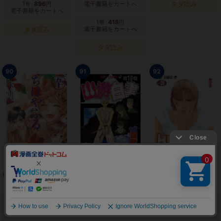
1
896
電子書籍をカートへ
タダ読み
巻
円
電子書籍をカートへ
1
418
巻
円
タダ読み
電子書籍をカートへ
タダ読み
90
91
92
ちはやふる
幽遊白書
HUNTER×HUNTER ハン
ター×ハンター
上へ
1-50
29,656
1-19
9,196
1-39
19,096
巻
円
巻
円
巻
円
紙 新品をカートへ
紙 新品をカートへ
紙 新品をカートへ