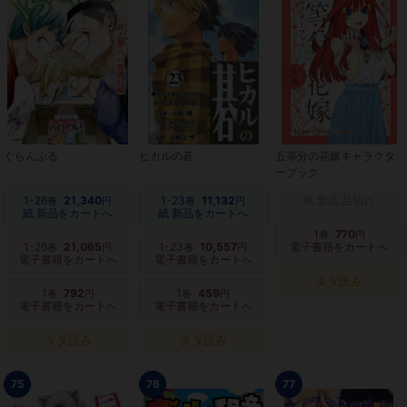
ぐらんぶる
ヒカルの碁
五等分の花嫁キャラクタ
ーブック
1-26
21,340
1-23
11,132
紙 新品 品切れ
巻
円
巻
円
紙 新品をカートへ
紙 新品をカートへ
1
770
巻
円
1-26
21,065
1-23
10,557
電子書籍をカートへ
巻
円
巻
円
電子書籍をカートへ
電子書籍をカートへ
タダ読み
1
792
1
459
巻
円
巻
円
電子書籍をカートへ
電子書籍をカートへ
タダ読み
タダ読み
75
76
77