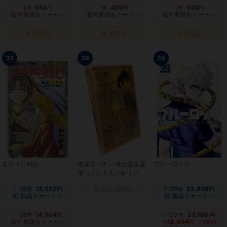
1
594
1
459
1
543
巻
円
巻
円
巻
円
電子書籍をカートへ
電子書籍をカートへ
電子書籍をカートへ
タダ読み
タダ読み
タダ読み
37
38
39
るろうに剣心
名探偵コナン 青山先生直
ブルーロック
筆コメント入りオリジナ
ルクリアカバー付き
1-28
13,552
紙 新品 品切れ
1-39
22,836
巻
円
巻
円
紙 新品をカートへ
紙 新品をカートへ
1-28
14,504
1-39
23,166
巻
円
巻
円
電子書籍をカートへ
→
18,644
(-19%)
円