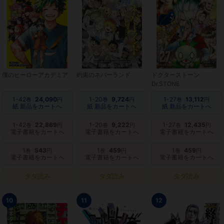
僕のヒーローアカデミア
約束のネバーランド
ドクターストーン
Dr.STONE
1-42
24,090
1-20
9,724
1-27
13,112
巻
円
巻
円
巻
円
紙 新品をカートへ
紙 新品をカートへ
紙 新品をカートへ
1-42
22,869
1-20
9,222
1-27
12,435
巻
円
巻
円
巻
円
電子書籍をカートへ
電子書籍をカートへ
電子書籍をカートへ
1
543
1
459
1
459
巻
円
巻
円
巻
円
電子書籍をカートへ
電子書籍をカートへ
電子書籍をカートへ
タダ読み
タダ読み
タダ読み
10
11
12