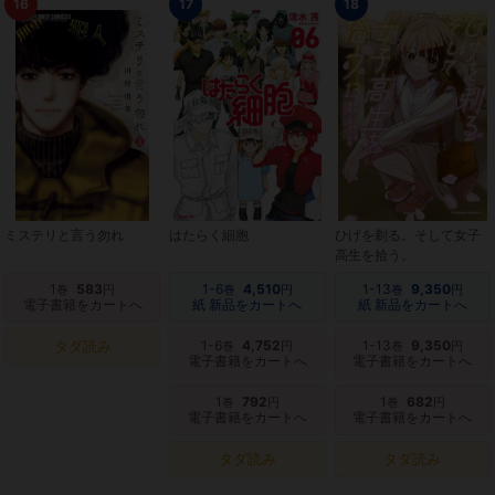
16
17
18
ミステリと言う勿れ
はたらく細胞
ひげを剃る。そして女子
高生を拾う。
1
583
1-6
4,510
1-13
9,350
巻
円
巻
円
巻
円
電子書籍をカートへ
紙 新品をカートへ
紙 新品をカートへ
タダ読み
1-6
4,752
1-13
9,350
巻
円
巻
円
電子書籍をカートへ
電子書籍をカートへ
1
792
1
682
巻
円
巻
円
電子書籍をカートへ
電子書籍をカートへ
タダ読み
タダ読み