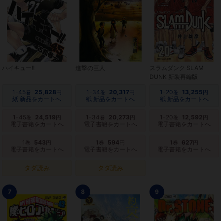
ハイキュー!!
進撃の巨人
スラムダンク SLAM
DUNK 新装再編版
1-45
25,828
1-34
20,317
1-20
13,255
巻
円
巻
円
巻
円
紙 新品をカートへ
紙 新品をカートへ
紙 新品をカートへ
1-45
24,519
1-34
20,273
1-20
12,592
巻
円
巻
円
巻
円
電子書籍をカートへ
電子書籍をカートへ
電子書籍をカートへ
1
543
1
594
1
627
巻
円
巻
円
巻
円
電子書籍をカートへ
電子書籍をカートへ
電子書籍をカートへ
タダ読み
タダ読み
7
8
9