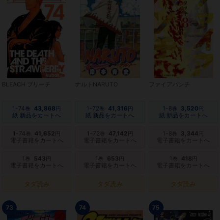
BLEACH ブリーチ
ナルトNARUTO
ファイアパンチ
1-74
43,868
1-72
41,316
1-8
3,520
巻
円
巻
円
巻
円
紙 新品をカートへ
紙 新品をカートへ
紙 新品をカートへ
1-74
41,652
1-72
47,142
1-8
3,344
巻
円
巻
円
巻
円
電子書籍をカートへ
電子書籍をカートへ
電子書籍をカートへ
1
543
1
653
1
418
巻
円
巻
円
巻
円
電子書籍をカートへ
電子書籍をカートへ
電子書籍をカートへ
タダ読み
タダ読み
タダ読み
73
74
75