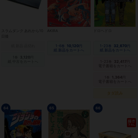
スラムダンク あれから10
AKIRA
ドロヘドロ
日後
紙 新品 品切れ
1-6
10,120
1-23
32,670
巻
円
巻
円
紙 新品をカートへ
紙 新品をカートへ
1
3,120
巻
円
紙 中古をカートへ
1-23
32,417
巻
円
電子書籍をカートへ
1
1,364
巻
円
電子書籍をカートへ
タダ読み
64
65
66