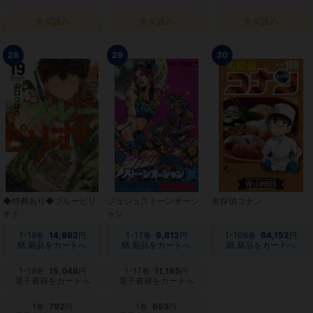
タダ読み
タダ読み
タダ読み
28
29
30
◆特典あり◆ブルーピリ
ジョジョストーンオーシ
名探偵コナン
オド
ャン
1-19
14,982
1-17
9,812
1-108
64,152
巻
円
巻
円
巻
円
紙 新品をカートへ
紙 新品をカートへ
紙 新品をカートへ
1-19
15,048
1-17
11,185
巻
円
巻
円
電子書籍をカートへ
電子書籍をカートへ
1
792
1
653
巻
円
巻
円