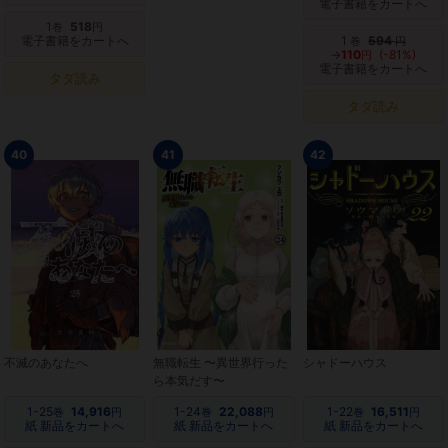
電子書籍をカートへ
1
518
巻
円
電子書籍をカートへ
1
594
巻
円
→
110
(-81%)
円
電子書籍をカートへ
タダ読み
タダ読み
40
41
42
不滅のあなたへ
無職転生 〜異世界行った
シャドーハウス
ら本気だす〜
1-25
14,916
1-24
22,088
1-22
16,511
巻
円
巻
円
巻
円
紙 新品をカートへ
紙 新品をカートへ
紙 新品をカートへ