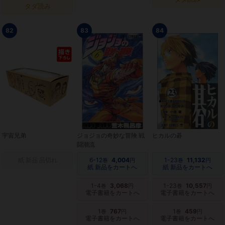
タダ読み
82
83
84
宇宙兄弟
ジョジョの奇妙な冒険 戦
ヒカルの碁
闘潮流
紙 新品 品切れ
6-12
4,004
1-23
11,132
巻
円
巻
円
紙 新品をカートへ
紙 新品をカートへ
1-4
3,068
1-23
10,557
巻
円
巻
円
電子書籍をカートへ
電子書籍をカートへ
1
767
1
459
巻
円
巻
円
電子書籍をカートへ
電子書籍をカートへ