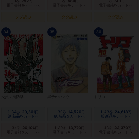
1
792
1
880
1
501
巻
円
巻
円
巻
円
電子書籍をカートへ
電子書籍をカートへ
電子書籍をカートへ
タダ読み
タダ読み
タダ読み
34
35
36
炎炎ノ消防隊
黒子のバスケ
トリコ
1-34
20,361
1-30
14,520
1-43
24,618
巻
円
巻
円
巻
円
紙 新品をカートへ
紙 新品をカートへ
紙 新品をカートへ
1-34
20,196
1-30
13,770
1-43
23,370
巻
円
巻
円
巻
円
電子書籍をカートへ
電子書籍をカートへ
電子書籍をカートへ