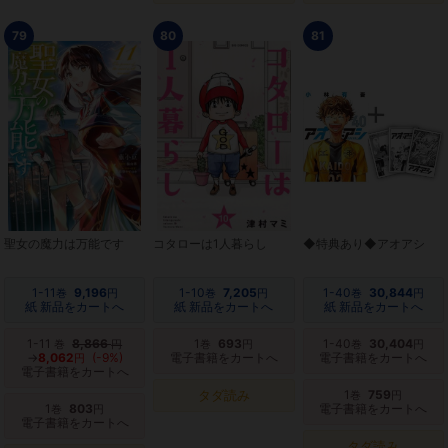
79
80
81
聖女の魔力は万能です
コタローは1人暮らし
◆特典あり◆アオアシ
1-11
9,196
1-10
7,205
1-40
30,844
巻
円
巻
円
巻
円
紙 新品をカートへ
紙 新品をカートへ
紙 新品をカートへ
1-11
8,866
1
693
1-40
30,404
巻
円
巻
円
巻
円
→
8,062
(-9%)
電子書籍をカートへ
電子書籍をカートへ
円
電子書籍をカートへ
タダ読み
1
759
巻
円
1
803
電子書籍をカートへ
巻
円
電子書籍をカートへ
タダ読み