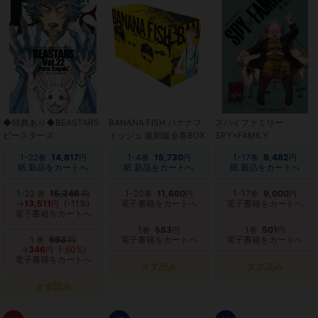
◆特典あり◆BEASTARS
BANANA FISH バナナフ
スパイファミリー
ビースターズ
ィッシュ 復刻版全巻BOX
SPY×FAMILY
1-22
14,817
1-4
15,730
1-17
9,482
巻
円
巻
円
巻
円
紙 新品をカートへ
紙 新品をカートへ
紙 新品をカートへ
1-22
15,246
1-20
11,660
1-17
9,000
巻
円
巻
円
巻
円
→
13,511
(-11%)
電子書籍をカートへ
電子書籍をカートへ
円
電子書籍をカートへ
1
583
1
501
巻
円
巻
円
1
693
電子書籍をカートへ
電子書籍をカートへ
巻
円
→
346
(-50%)
円
電子書籍をカートへ
タダ読み
タダ読み
タダ読み