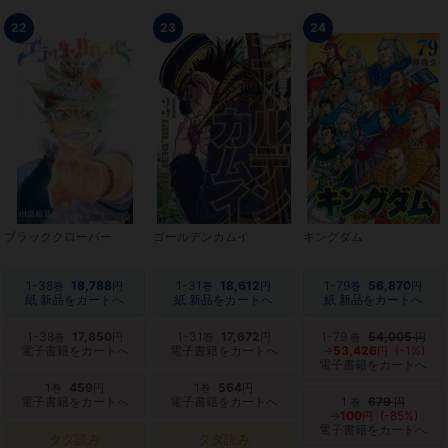
22
23
24
ブラッククローバー
ゴールデンカムイ
キングダム
1-38
18,788
1-31
18,612
1-79
56,870
巻
円
巻
円
巻
円
紙 新品をカートへ
紙 新品をカートへ
紙 新品をカートへ
1-38
17,850
1-31
17,672
1-79
54,005
巻
円
巻
円
巻
円
電子書籍をカートへ
電子書籍をカートへ
→
53,426
(-1%)
円
電子書籍をカートへ
1
459
1
564
巻
円
巻
円
電子書籍をカートへ
電子書籍をカートへ
1
679
巻
円
→
100
(-85%)
円
電子書籍をカートへ
タダ読み
タダ読み