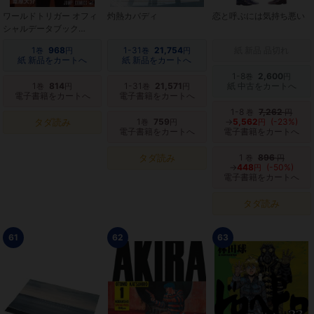
ワールドトリガー オフィ
灼熱カバディ
恋と呼ぶには気持ち悪い
シャルデータブック
BORDER BRIEFING FILE
1
968
1-31
21,754
紙 新品 品切れ
巻
円
巻
円
紙 新品をカートへ
紙 新品をカートへ
1-8
2,600
巻
円
1
814
1-31
21,571
紙 中古をカートへ
巻
円
巻
円
電子書籍をカートへ
電子書籍をカートへ
1-8
7,262
巻
円
タダ読み
1
759
→
5,562
(-23%)
巻
円
円
電子書籍をカートへ
電子書籍をカートへ
タダ読み
1
896
巻
円
→
448
(-50%)
円
電子書籍をカートへ
タダ読み
61
62
63