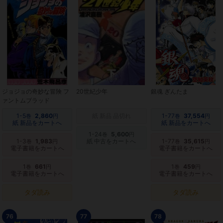
ジョジョの奇妙な冒険 フ
20世紀少年
銀魂 ぎんたま
ァントムブラッド
1-5
2,860
紙 新品 品切れ
1-77
37,554
巻
円
巻
円
紙 新品をカートへ
紙 新品をカートへ
1-24
5,600
巻
円
1-3
1,983
紙 中古をカートへ
1-77
35,615
巻
円
巻
円
電子書籍をカートへ
電子書籍をカートへ
1
661
1
459
巻
円
巻
円
電子書籍をカートへ
電子書籍をカートへ
タダ読み
タダ読み
76
77
78