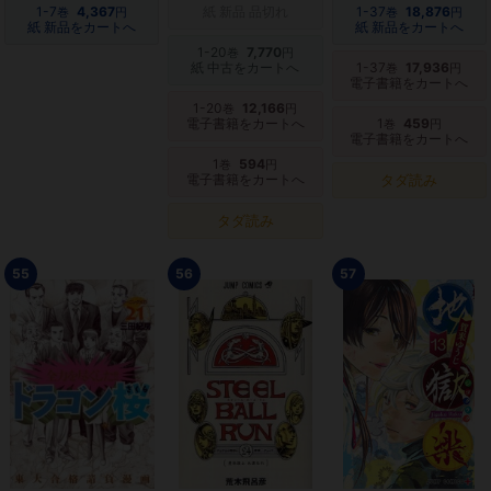
1-7
4,367
紙 新品 品切れ
1-37
18,876
巻
円
巻
円
紙 新品をカートへ
紙 新品をカートへ
1-20
7,770
巻
円
紙 中古をカートへ
1-37
17,936
巻
円
電子書籍をカートへ
1-20
12,166
巻
円
電子書籍をカートへ
1
459
巻
円
電子書籍をカートへ
1
594
巻
円
電子書籍をカートへ
タダ読み
タダ読み
55
56
57