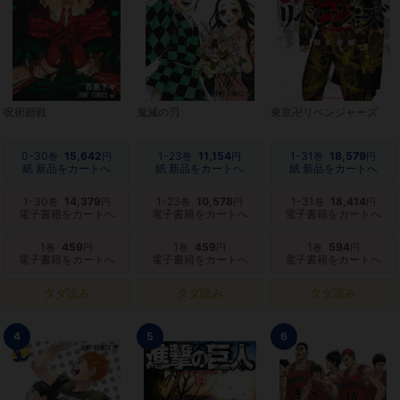
呪術廻戦
鬼滅の刃
東京卍リベンジャーズ
0-30
15,642
1-23
11,154
1-31
18,579
巻
円
巻
円
巻
円
紙 新品をカートへ
紙 新品をカートへ
紙 新品をカートへ
1-30
14,379
1-23
10,578
1-31
18,414
巻
円
巻
円
巻
円
電子書籍をカートへ
電子書籍をカートへ
電子書籍をカートへ
1
459
1
459
1
594
巻
円
巻
円
巻
円
電子書籍をカートへ
電子書籍をカートへ
電子書籍をカートへ
タダ読み
タダ読み
タダ読み
4
5
6