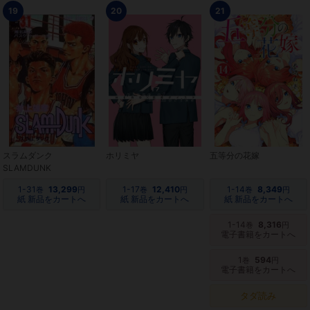
19
20
21
スラムダンク
ホリミヤ
五等分の花嫁
SLAMDUNK
1-31
13,299
1-17
12,410
1-14
8,349
巻
円
巻
円
巻
円
紙 新品をカートへ
紙 新品をカートへ
紙 新品をカートへ
1-14
8,316
巻
円
電子書籍をカートへ
1
594
巻
円
電子書籍をカートへ
タダ読み