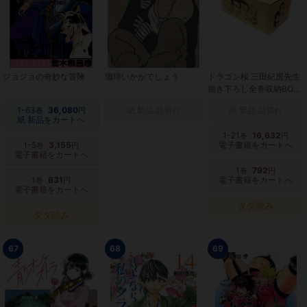
ジョジョの奇妙な冒険
珈琲いかがでしょう
ドラゴン桜 三田紀房先生
描き下ろし全巻収納BOX
付
1-63
36,080
紙 新品 品切れ
紙 新品 品切れ
巻
円
紙 新品をカートへ
1-21
16,632
巻
円
1-5
3,155
電子書籍をカートへ
巻
円
電子書籍をカートへ
1
792
巻
円
1
631
電子書籍をカートへ
巻
円
電子書籍をカートへ
タダ読み
タダ読み
67
68
69