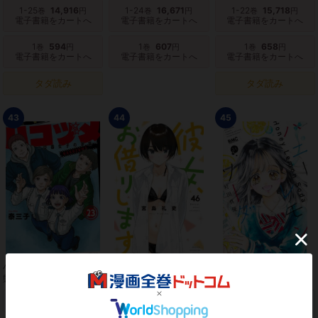
1-25
14,916
1-24
16,671
1-22
15,718
巻
円
巻
円
巻
円
電子書籍をカートへ
電子書籍をカートへ
電子書籍をカートへ
1
594
1
607
1
658
巻
円
巻
円
巻
円
電子書籍をカートへ
電子書籍をカートへ
電子書籍をカートへ
タダ読み
タダ読み
43
44
45
ハコヅメ〜交番女子の逆
彼女、お借りします
ハニーレモンソーダ
襲〜
紙 新品 品切れ
紙 新品 品切れ
1-31
15,752
巻
円
紙 新品をカートへ