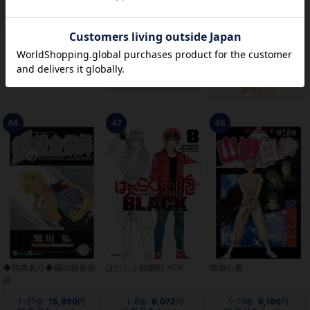
1-23
12,320
1-46
14,030
巻
円
巻
円
紙 中古をカートへ
紙 中古をカートへ
1-31
14,943
巻
円
電子書籍をカートへ
1
594
巻
円
電子書籍をカートへ
1
459
巻
円
電子書籍をカートへ
タダ読み
タダ読み
46
47
48
◆特典あり◆鋼の錬金術
はたらく細胞BLACK
幽遊白書
師
1-27
15,950
1-8
6,072
1-19
9,196
巻
円
巻
円
巻
円