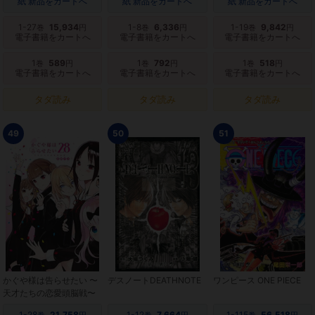
紙 新品をカートへ
紙 新品をカートへ
紙 新品をカートへ
1-27
15,934
1-8
6,336
1-19
9,842
巻
円
巻
円
巻
円
電子書籍をカートへ
電子書籍をカートへ
電子書籍をカートへ
1
589
1
792
1
518
巻
円
巻
円
巻
円
電子書籍をカートへ
電子書籍をカートへ
電子書籍をカートへ
タダ読み
タダ読み
タダ読み
49
50
51
かぐや様は告らせたい 〜
デスノートDEATHNOTE
ワンピース ONE PIECE
天才たちの恋愛頭脳戦〜
1-28
21,758
1-12
7,664
1-115
56,518