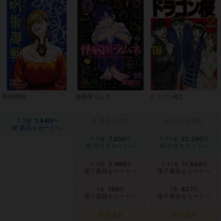
呪術廻戦
怪病医ラムネ
ドラゴン桜2
1-2
1,540
紙 新品 品切れ
紙 新品 品切れ
巻
円
紙 新品をカートへ
1-5
7,800
1-17
22,340
巻
円
巻
円
紙 中古をカートへ
紙 中古をカートへ
1-5
3,960
1-17
11,649
巻
円
巻
円
電子書籍をカートへ
電子書籍をカートへ
1
792
1
627
巻
円
巻
円
電子書籍をカートへ
電子書籍をカートへ
タダ読み
タダ読み