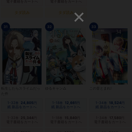
電子書籍をカートへ
電子書籍をカートへ
タダ読み
タダ読み
31
32
33
転生したらスライムだっ
ゆるキャン△
この音とまれ!
た件
1-32
24,805
1-18
12,661
1-34
18,524
巻
円
巻
円
巻
円
紙 新品をカートへ
紙 新品をカートへ
紙 新品をカートへ
1-32
25,344
1-18
15,840
1-34
17,580
巻
円
巻
円
巻
円
電子書籍をカートへ
電子書籍をカートへ
電子書籍をカートへ