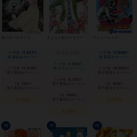
青のオーケストラ
さよなら私のクラマー
アイシールド21
1-15
11,627
紙 新品 品切れ
1-37
17,908
巻
円
巻
円
紙 新品をカートへ
紙 新品をカートへ
1-14
5,560
巻
円
1-15
11,539
紙 中古をカートへ
1-37
16,983
巻
円
巻
円
電子書籍をカートへ
電子書籍をカートへ
1-14
8,316
巻
円
1
781
電子書籍をカートへ
1
459
巻
円
巻
円
電子書籍をカートへ
電子書籍をカートへ
1
594
巻
円
タダ読み
電子書籍をカートへ
タダ読み
タダ読み
70
71
72