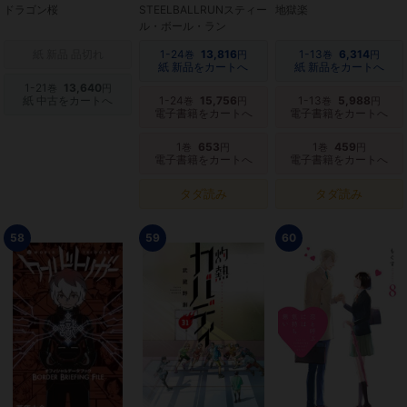
ドラゴン桜
STEELBALLRUNスティー
地獄楽
ル・ボール・ラン
紙 新品 品切れ
1-24
13,816
1-13
6,314
巻
円
巻
円
紙 新品をカートへ
紙 新品をカートへ
1-21
13,640
巻
円
紙 中古をカートへ
1-24
15,756
1-13
5,988
巻
円
巻
円
電子書籍をカートへ
電子書籍をカートへ
1
653
1
459
巻
円
巻
円
電子書籍をカートへ
電子書籍をカートへ
タダ読み
タダ読み
58
59
60