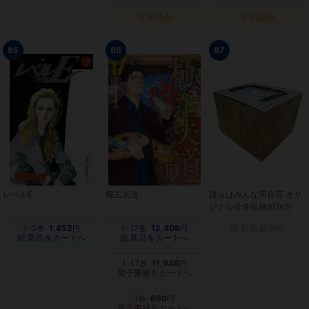
タダ読み
タダ読み
85
86
87
レベルE
極主夫道
僕らはみんな河合荘 オリ
ジナル全巻収納BOX付
1-3
1,452
1-17
12,408
紙 新品 品切れ
巻
円
巻
円
紙 新品をカートへ
紙 新品をカートへ
1-17
11,946
巻
円
電子書籍をカートへ
1
660
巻
円
電子書籍をカートへ