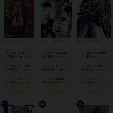
チェンソーマン
ワールドトリガー
終末のワルキューレ
1-24
12,452
1-29
14,454
1-28
21,120
巻
円
巻
円
巻
円
紙 新品をカートへ
紙 新品をカートへ
紙 新品をカートへ
1-24
11,814
1-29
13,710
1-28
21,021
巻
円
巻
円
巻
円
電子書籍をカートへ
電子書籍をカートへ
電子書籍をカートへ
1
459
1
459
1
726
巻
円
巻
円
巻
円
電子書籍をカートへ
電子書籍をカートへ
電子書籍をカートへ
タダ読み
タダ読み
タダ読み
13
14
15