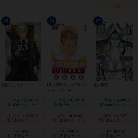
タダ読み
25
26
27
憂国のモリアーティ
HUNTER×HUNTER ハン
怪物事変
ター×ハンター
1-23
12,562
1-39
19,096
1-25
13,486
巻
円
巻
円
巻
円
紙 新品をカートへ
紙 新品をカートへ
紙 新品をカートへ
1-23
11,953
1-39
18,140
1-25
12,827
巻
円
巻
円
巻
円
電子書籍をカートへ
電子書籍をカートへ
電子書籍をカートへ
1
501
1
459
1
501
巻
円
巻
円
巻
円
電子書籍をカートへ
電子書籍をカートへ
電子書籍をカートへ