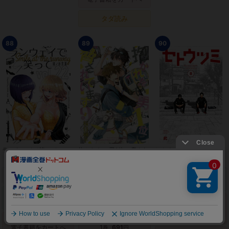
タダ読み
88
89
90
ランウェイで笑って
抱かれたい男1位に脅され
セトウツミ
ています。
紙 新品 品切れ
1-9
7,306
1-8
4,912
巻
円
巻
円
紙 新品をカートへ
紙 新品をカートへ
1-22
6,110
巻
円
上へ
紙 中古をカートへ
1-9
6,416
1-8
6,160
巻
円
巻
円
電子書籍をカートへ
→
5,390
(-12%)
円
電子書籍をカートへ
1-22
13,068
巻
円
電子書籍をカートへ
1
691
巻
円