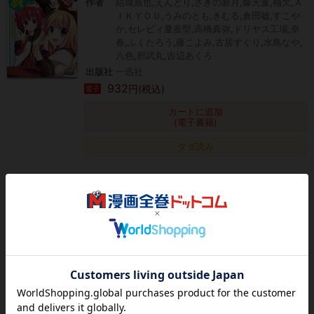
作者
結城辰也,えんどり,さきの新月,爆天童,補欠,Ａ
ＩＫＹＯＵ,うみのとも,きむる,倉田嘘,すこや
か,セレビィ量産型,高橋真弥,ドリヤス工場,奈
春,ふくたろう,藤こよみ,古居すぐり,水鳥なや,
八色,邪武丸,吉辺あくろ
出版社
一迅社
932
円(税込)
電子
カートに追加
(電子書籍)
タダ読み
猫だましっ
作者
きむる
出版社
一迅社
880
円(税込)
電子
カートに追加
(電子書籍)
タダ読み