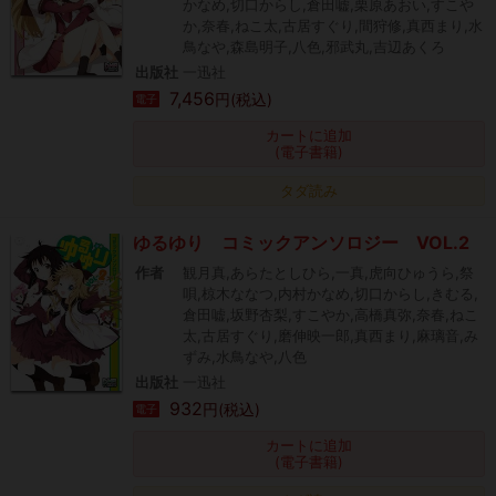
かなめ,切口からし,倉田嘘,栗原あおい,すこや
か,奈春,ねこ太,古居すぐり,間狩修,真西まり,水
鳥なや,森島明子,八色,邪武丸,吉辺あくろ
出版社
一迅社
7,456
円(税込)
電子
カートに追加
(電子書籍)
タダ読み
ゆるゆり コミックアンソロジー VOL.2
作者
観月真,あらたとしひら,一真,虎向ひゅうら,祭
唄,椋木ななつ,内村かなめ,切口からし,きむる,
倉田嘘,坂野杏梨,すこやか,高橋真弥,奈春,ねこ
太,古居すぐり,磨伸映一郎,真西まり,麻璃音,み
ずみ,水鳥なや,八色
出版社
一迅社
932
円(税込)
電子
カートに追加
(電子書籍)