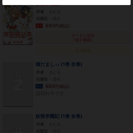
妖怪学園記
作者
きむる
出版社
一迅社
880
円(税込)
電子
カートに追加
(電子書籍)
タダ読み
猫だましっ (1巻 全巻)
作者
きむる
出版社
一迅社
880
円(税込)
新品
品切れ中です
妖怪学園記 (1巻 全巻)
作者
きむる
出版社
一迅社