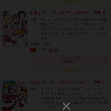
タダ読み
ゆるゆり コミックアンソロジー VOL.5
作者
峠比呂,ウメボシトラ,君野朋成,柳晴太,真琉樹,
板垣ハコ,ｉｃｈｉｎｏｍｉ,内村かなめ,きむ
る,伍長,ダダタグ,奈春,ねこ太,ふくたろう,藤こ
よみ,古居すぐり,水鳥なや,森乃葉りふ,八色,邪
武丸
出版社
一迅社
932
円(税込)
電子
カートに追加
(電子書籍)
タダ読み
ゆるゆり コミックアンソロジー VOL.7
作者
えらんと,うめきち,佳奈,はし,ＹＡＳＵＤＡ,Ａ
ＩＫＹＯＵ,板垣ハコ,ｉｃｈｉｎｏｍｉ,きむ
る,島崎無印,祥寺はるか,寺本薫,奈春,古居すぐ
り,間狩修,磨伸映一郎,麻璃音,水鳥なや,森乃葉
りふ,邪武丸