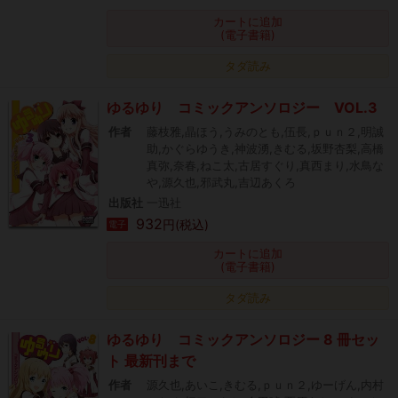
カートに追加
(電子書籍)
タダ読み
ゆるゆり コミックアンソロジー VOL.3
作者
藤枝雅,晶ほう,うみのとも,伍長,ｐｕｎ２,明誠
助,かぐらゆうき,神波湧,きむる,坂野杏梨,高橋
真弥,奈春,ねこ太,古居すぐり,真西まり,水鳥な
や,源久也,邪武丸,吉辺あくろ
出版社
一迅社
932
円(税込)
電子
カートに追加
(電子書籍)
タダ読み
ゆるゆり コミックアンソロジー 8 冊セッ
ト 最新刊まで
作者
源久也,あいこ,きむる,ｐｕｎ２,ゆーげん,内村