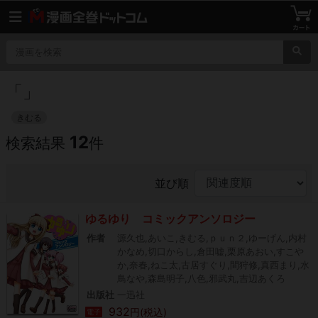
「
」
きむる
12
検索結果
件
並び順
ゆるゆり コミックアンソロジー
作者
源久也,あいこ,きむる,ｐｕｎ２,ゆーげん,内村
かなめ,切口からし,倉田嘘,栗原あおい,すこや
か,奈春,ねこ太,古居すぐり,間狩修,真西まり,水
鳥なや,森島明子,八色,邪武丸,吉辺あくろ
出版社
一迅社
932
円(税込)
電子