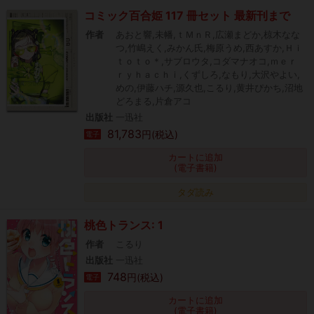
コミック百合姫 117 冊セット 最新刊まで
作者
あおと響,未幡,ｔＭｎＲ,広瀬まどか,椋木なな
つ,竹嶋えく,みかん氏,梅原うめ,西あすか,Ｈｉ
ｔｏｔｏ＊,サブロウタ,コダマナオコ,ｍｅｒ
ｒｙｈａｃｈｉ,くずしろ,なもり,大沢やよい,
めの,伊藤ハチ,源久也,こるり,黄井ぴかち,沼地
どろまる,片倉アコ
出版社
一迅社
81,783
円(税込)
電子
カートに追加
(電子書籍)
タダ読み
桃色トランス: 1
作者
こるり
出版社
一迅社
748
円(税込)
電子
カートに追加
(電子書籍)