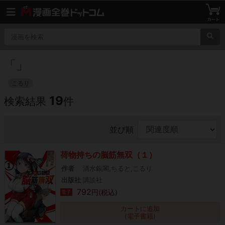
「
」
こるり
19
検索結果
件
並び順
荷物持ちの脳筋無双（１）
作者
清水銀閣,ちると,こるり
出版社
講談社
792
円(税込)
電子
カートに追加
(電子書籍)