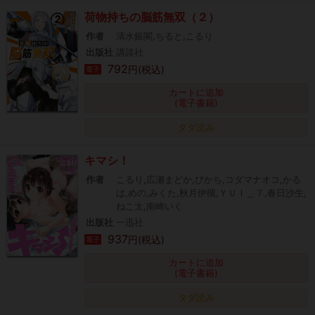
荷物持ちの脳筋無双（２）
作者
清水銀閣,ちると,こるり
出版社
講談社
792
円(税込)
電子
カートに追加
(電子書籍)
タダ読み
キマシ！
作者
こるり,広瀬まどか,ぴかち,コダマナオコ,かる
は,めの,みくた,秋月伊槻,ＹＵＩ＿７,春日沙生,
ねこ太,南崎いく
出版社
一迅社
937
円(税込)
電子
カートに追加
(電子書籍)
タダ読み