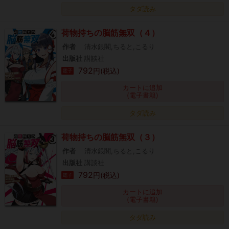
タダ読み
荷物持ちの脳筋無双（４）
作者
清水銀閣,ちると,こるり
出版社
講談社
792
円(税込)
電子
カートに追加
(電子書籍)
タダ読み
荷物持ちの脳筋無双（３）
作者
清水銀閣,ちると,こるり
出版社
講談社
792
円(税込)
電子
カートに追加
(電子書籍)
タダ読み