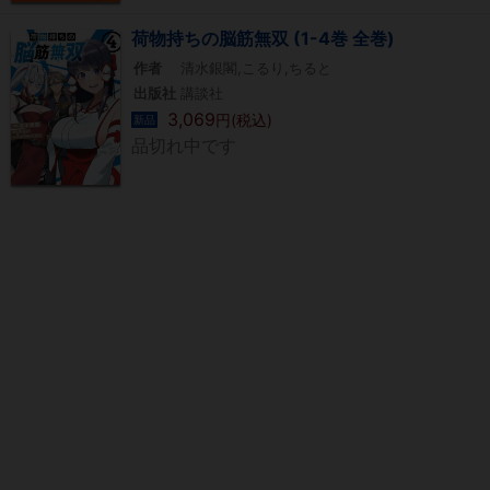
荷物持ちの脳筋無双 (1-4巻 全巻)
作者
清水銀閣,こるり,ちると
出版社
講談社
3,069
円(税込)
新品
品切れ中です