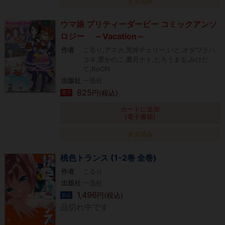
タダ読み
ウマ娘 プリティーダービー コミックアンソ
ロジー ～Vacation～
作者
こるり,アスカ,荒井チェリー,いど,オダワラハ
コネ,栗かのこ,鷹月ナト,たろうまる,みけだ
て,ReON
出版社
一迅社
825
円(税込)
電子
カートに追加
(電子書籍)
タダ読み
桃色トランス (1-2巻 全巻)
作者
こるり
出版社
一迅社
1,496
円(税込)
新品
品切れ中です