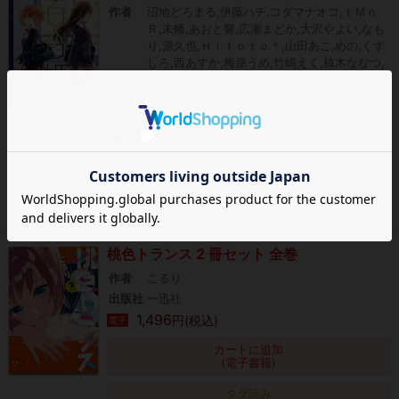
作者
沼地どろまる,伊藤ハチ,コダマナオコ,ｔＭｎ
Ｒ,未幡,あおと響,広瀬まどか,大沢やよい,なも
り,源久也,Ｈｉｔｏｔｏ＊,山田あこ,めの,くず
しろ,西あすか,梅原うめ,竹嶋えく,椋木ななつ,
みかん氏,こるり,黄井ぴかち,野中友,後藤悠希,
玉崎たま
出版社
一迅社
699
円(税込)
電子
カートに追加
(電子書籍)
タダ読み
桃色トランス 2 冊セット 全巻
作者
こるり
出版社
一迅社
1,496
円(税込)
電子
カートに追加
(電子書籍)
タダ読み