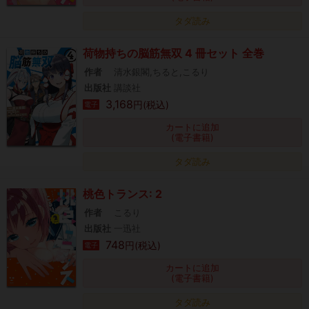
タダ読み
荷物持ちの脳筋無双 4 冊セット 全巻
作者
清水銀閣,ちると,こるり
出版社
講談社
3,168
円(税込)
電子
カートに追加
(電子書籍)
タダ読み
桃色トランス: 2
作者
こるり
出版社
一迅社
748
円(税込)
電子
カートに追加
(電子書籍)
タダ読み