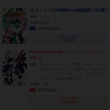
[ライトノベル]荷物持ちの脳筋無双 (全2冊)
作者
ちると,こるり
出版社
講談社
1,650
円(税込)
新品
カートに追加
(紙 新品)
Fate/Grand Order コミックアンソロジー
VOL.5
作者
富士フジノ,ロドニィ,芦田ゆり,柑柚,こるり,咲
良ゆき,奈春,もりこっこ,浦稀えんや,みずみ,ら
ん,リスノ,トウドリ,狂ｚｉｐ,いちみ,こんがり
ぱすた,ララ,坂口,伊達ちまき
出版社
一迅社
927
円(税込)
電子
カートに追加
(電子書籍)