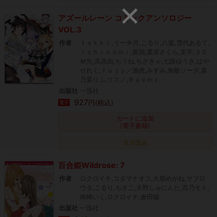
アズールレーン コミックアンソロジー
VOL.3
作者
ｔｏｋｋｉ,うー☆月,こるり,八葉,雪代あるて,
ｉｃｈｉｎｏｍｉ,黄鶏,栗原さくら,里芋,３０
Ｍ先,高原由,ちうね,ちざきゃ,七路ゆうき,はや
せれく,ｆｕｊｙ／酒虎,みずみ,無敵ソーダ,森
乃葉りふ,リスノ,Ｒａｅｍｚ
出版社
一迅社
927
円(税込)
電子
カートに追加
(電子書籍)
タダ読み
百合姫Wildrose: 7
作者
ロクロイチ,コダマナオコ,大朋めがね,サブロ
ウタ,こるり,ちさこ,天野しゅにんた,百乃モト,
南崎いく,ロクロイチ,倉田嘘
出版社
一迅社