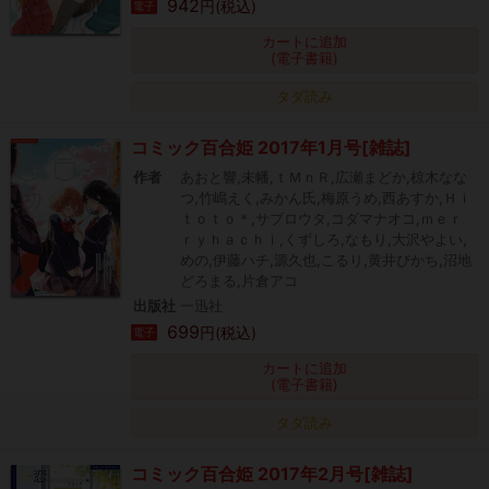
942
円(税込)
電子
カートに追加
(電子書籍)
タダ読み
コミック百合姫 2017年1月号[雑誌]
作者
あおと響,未幡,ｔＭｎＲ,広瀬まどか,椋木なな
つ,竹嶋えく,みかん氏,梅原うめ,西あすか,Ｈｉ
ｔｏｔｏ＊,サブロウタ,コダマナオコ,ｍｅｒ
ｒｙｈａｃｈｉ,くずしろ,なもり,大沢やよい,
めの,伊藤ハチ,源久也,こるり,黄井ぴかち,沼地
どろまる,片倉アコ
出版社
一迅社
699
円(税込)
電子
カートに追加
(電子書籍)
タダ読み
コミック百合姫 2017年2月号[雑誌]