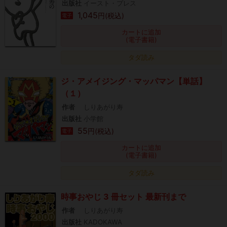
出版社
イースト・プレス
1,045
円(税込)
電子
カートに追加
(電子書籍)
タダ読み
ジ・アメイジング・マッパマン【単話】
（１）
作者
しりあがり寿
出版社
小学館
55
円(税込)
電子
カートに追加
(電子書籍)
タダ読み
時事おやじ 3 冊セット 最新刊まで
作者
しりあがり寿
出版社
KADOKAWA