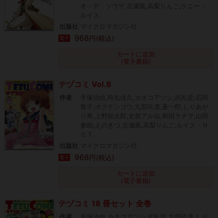
オ・デ・ソウザ,古瀬風,高梨りんご,ケニー・
ルイス
出版社
マイクロマガジン社
968
円(税込)
電子
カートに追加
(電子書籍)
テヅコミ Vol.8
作者
手塚治虫,時丸佳久,カネコアツシ,武礼堂,石田
敦子,ボクテンゴウ,九部玖凛,蒼一郎,しりあが
り寿,上野顕太郎,史群アル仙,和田ラヂヲ,山田
参助,えのきづ,古瀬風,高梨りんご,ルイス・Ｎ
ＣＴ
出版社
マイクロマガジン社
968
円(税込)
電子
カートに追加
(電子書籍)
テヅコミ 18 冊セット 全巻
作者
手塚治虫,カネコアツシ,武礼堂,九部玖凛,しり