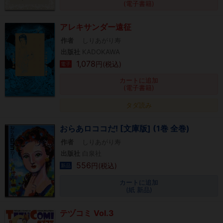
(電子書籍)
アレキサンダー遠征
作者
しりあがり寿
出版社
KADOKAWA
1,078
円(税込)
電子
カートに追加
(電子書籍)
タダ読み
おらあロココだ! [文庫版] (1巻 全巻)
作者
しりあがり寿
出版社
白泉社
556
円(税込)
新品
カートに追加
(紙 新品)
テヅコミ Vol.3