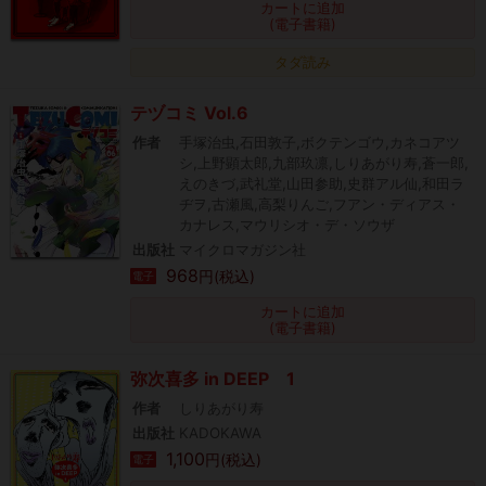
カートに追加
(電子書籍)
タダ読み
テヅコミ Vol.6
作者
手塚治虫,石田敦子,ボクテンゴウ,カネコアツ
シ,上野顕太郎,九部玖凛,しりあがり寿,蒼一郎,
えのきづ,武礼堂,山田参助,史群アル仙,和田ラ
ヂヲ,古瀬風,高梨りんご,フアン・ディアス・
カナレス,マウリシオ・デ・ソウザ
出版社
マイクロマガジン社
968
円(税込)
電子
カートに追加
(電子書籍)
弥次喜多 in DEEP 1
作者
しりあがり寿
出版社
KADOKAWA
1,100
円(税込)
電子