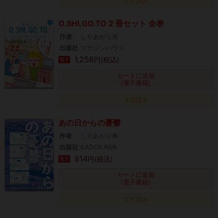
タダ読み
O.SHI.GO.TO 2 冊セット 全巻
作者
しりあがり寿
出版社
マガジンハウス
1,256
円(税込)
電子
カートに追加
(電子書籍)
タダ読み
あの日からの憂鬱
作者
しりあがり寿
出版社
KADOKAWA
814
円(税込)
電子
カートに追加
(電子書籍)
タダ読み