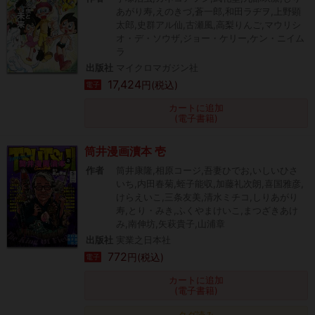
あがり寿,えのきづ,蒼一郎,和田ラヂヲ,上野顕
太郎,史群アル仙,古瀬風,高梨りんご,マウリシ
オ・デ・ソウザ,ジョー・ケリー,ケン・ニイム
ラ
出版社
マイクロマガジン社
17,424
円(税込)
電子
カートに追加
(電子書籍)
筒井漫画瀆本 壱
作者
筒井康隆,相原コージ,吾妻ひでお,いしいひさ
いち,内田春菊,蛭子能収,加藤礼次朗,喜国雅彦,
けらえいこ,三条友美,清水ミチコ,しりあがり
寿,とり・みき,ふくやまけいこ,まつざきあけ
み,南伸坊,矢萩貴子,山浦章
出版社
実業之日本社
772
円(税込)
電子
カートに追加
(電子書籍)