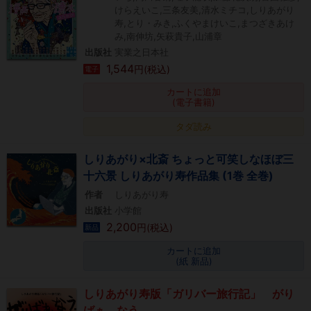
けらえいこ,三条友美,清水ミチコ,しりあがり
寿,とり・みき,ふくやまけいこ,まつざきあけ
み,南伸坊,矢萩貴子,山浦章
出版社
実業之日本社
1,544
円(税込)
電子
カートに追加
(電子書籍)
タダ読み
しりあがり×北斎 ちょっと可笑しなほぼ三
十六景 しりあがり寿作品集 (1巻 全巻)
作者
しりあがり寿
出版社
小学館
2,200
円(税込)
新品
カートに追加
(紙 新品)
しりあがり寿版「ガリバー旅行記」 がり
ばぁ、なう。