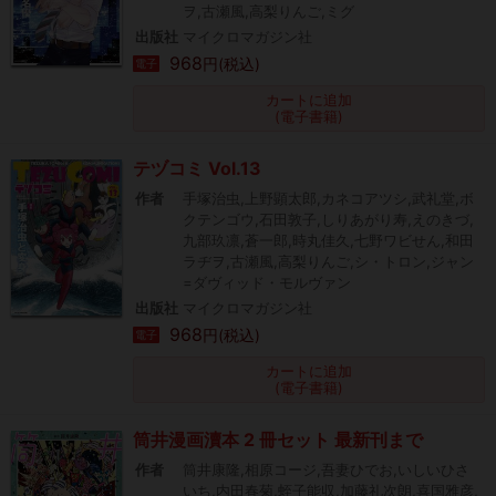
ヲ,古瀬風,高梨りんご,ミグ
出版社
マイクロマガジン社
968
円(税込)
電子
カートに追加
(電子書籍)
テヅコミ Vol.13
作者
手塚治虫,上野顕太郎,カネコアツシ,武礼堂,ボ
クテンゴウ,石田敦子,しりあがり寿,えのきづ,
九部玖凛,蒼一郎,時丸佳久,七野ワビせん,和田
ラヂヲ,古瀬風,高梨りんご,シ・トロン,ジャン
=ダヴィッド・モルヴァン
出版社
マイクロマガジン社
968
円(税込)
電子
カートに追加
(電子書籍)
筒井漫画瀆本 2 冊セット 最新刊まで
作者
筒井康隆,相原コージ,吾妻ひでお,いしいひさ
いち,内田春菊,蛭子能収,加藤礼次朗,喜国雅彦,