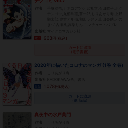
テヅコミ Vol.7
作者
手塚治虫,カネコアツシ,武礼堂,石田敦子,ボク
テンゴウ,九部玖凛,蒼一郎,しりあがり寿,上野
顕太郎,史群アル仙,和田ラヂヲ,山田参助,えの
きづ,古瀬風,高梨りんご,マチュー・バブレ
出版社
マイクロマガジン社
968
円(税込)
電子
カートに追加
(電子書籍)
2020年に描いたコロナのマンガ (1巻 全巻)
作者
しりあがり寿
出版社
KADOKAWA/角川書店
1,078
円(税込)
新品
カートに追加
(紙 新品)
真夜中の水戸黄門
作者
しりあがり寿