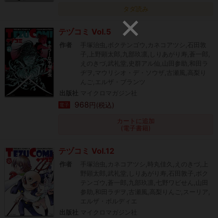
タダ読み
テヅコミ Vol.5
作者
手塚治虫,ボクテンゴウ,カネコアツシ,石田敦
子,上野顕太郎,九部玖凛,しりあがり寿,蒼一郎,
えのきづ,武礼堂,史群アル仙,山田参助,和田ラ
ヂヲ,マウリシオ・デ・ソウザ,古瀬風,高梨り
んご,エルザ・ブランツ
出版社
マイクロマガジン社
968
円(税込)
電子
カートに追加
(電子書籍)
テヅコミ Vol.12
作者
手塚治虫,カネコアツシ,時丸佳久,えのきづ,上
野顕太郎,武礼堂,しりあがり寿,石田敦子,ボク
テンゴウ,蒼一郎,九部玖凛,七野ワビせん,山田
参助,和田ラヂヲ,古瀬風,高梨りんご,スーリア,
エルザ・ボルディエ
出版社
マイクロマガジン社