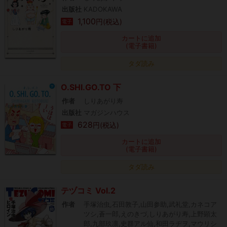
出版社
KADOKAWA
1,100
円(税込)
電子
カートに追加
(電子書籍)
タダ読み
O.SHI.GO.TO 下
作者
しりあがり寿
出版社
マガジンハウス
628
円(税込)
電子
カートに追加
(電子書籍)
タダ読み
テヅコミ Vol.2
作者
手塚治虫,石田敦子,山田参助,武礼堂,カネコア
ツシ,蒼一郎,えのきづ,しりあがり寿,上野顕太
郎,九部玖凛,史群アル仙,和田ラヂヲ,マウリシ