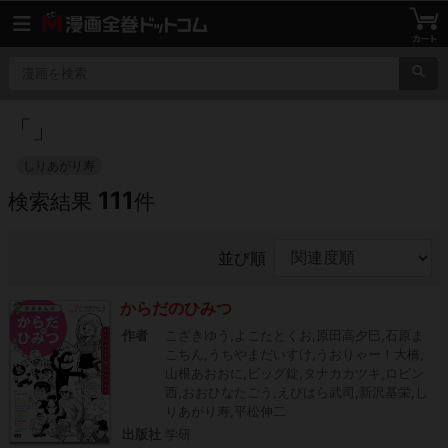
「
」
しりあがり寿
111
検索結果
件
並び順
からだのひみつ
作者
こざきゆう,よこたとくお,原田高夕巳,石原ま
こちん,うちやまだいすけ,うおりゃー！大橋,
山根あおおに,ビッグ錠,タナカカツキ,ロビン
西,おおひなたごう,えびはら武司,新沢基栄,し
りあがり寿,平松伸二
出版社
学研