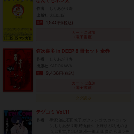
なんでもポン太
作者
しりあがり寿
出版社
太田出版
1,540
円(税込)
電子
カートに追加
(電子書籍)
弥次喜多 in DEEP 8 冊セット 全巻
作者
しりあがり寿
出版社
KADOKAWA
9,438
円(税込)
電子
カートに追加
(電子書籍)
タダ読み
テヅコミ Vol.11
作者
手塚治虫,石田敦子,ボクテンゴウ,カネコアツ
シ,しりあがり寿,時丸佳久,上野顕太郎,えのき
づ,武礼堂,九部玖凛,蒼一郎,山田参助,和田ラヂ