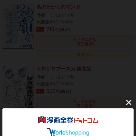
あの日からのマンガ
作者
しりあがり寿
出版社
KADOKAWA
715
円(税込)
電子
カートに追加
(電子書籍)
タダ読み
ゲロゲロプースカ 新装版
作者
しりあがり寿
出版社
KADOKAWA
825
円(税込)
電子
カートに追加
(電子書籍)
タダ読み
ヒゲのOL藪内笹子 完全版 春