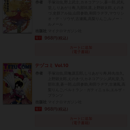
作者
手塚治虫,野上武士,カネコアツシ,蒼一郎,武礼
堂,しりあがり寿,九部玖凛,上野顕太郎,えのき
づ,史群アル仙,山田参助,和田ラヂヲ,マウリシ
オ・デ・ソウザ,古瀬風,高梨りんご,ルノー・
ルメール
出版社
マイクロマガジン社
968
円(税込)
電子
カートに追加
(電子書籍)
テヅコミ Vol.10
作者
手塚治虫,田亀源五郎,しりあがり寿,時丸佳久,
上野顕太郎,えのきづ,カネコアツシ,武礼堂,九
部玖凛,蒼一郎,山田参助,和田ラヂヲ,古瀬風,高
梨りんご,ベルトラン・ガティニョル,エルザ・
ブランツ
出版社
マイクロマガジン社
968
円(税込)
電子
カートに追加
(電子書籍)