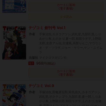
カートに追加
(電子書籍)
タダ読み
テヅコミ 創刊号 Vol.1
作者
手塚治虫,カネコアツシ,武礼堂,九部玖凛,しり
あがり寿,えのきづ,蒼一郎,和田ラヂヲ,上野顕
太郎,史群アル仙,古瀬風,高梨りんご,マウリシ
オ・デ・ソウザ,ジョー・ケリー,ケン・ニイム
ラ
出版社
マイクロマガジン社
968
円(税込)
電子
カートに追加
(電子書籍)
テヅコミ Vol.9
作者
手塚治虫,田亀源五郎,時丸佳久,カネコアツシ,
武礼堂,ボクテンゴウ,九部玖凛,蒼一郎,しりあ
がり寿,上野顕太郎,和田ラヂヲ,えのきづ,古瀬
風,高梨りんご,ブリス・コシュ,ヴァレリー・