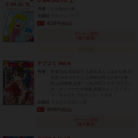
O.SHI.GO.TO 上
作者
しりあがり寿
出版社
マガジンハウス
628
円(税込)
電子
カートに追加
(電子書籍)
タダ読み
テヅコミ Vol.4
作者
手塚治虫,石田敦子,九部玖凛,しりあがり寿,武
礼堂,カネコアツシ,上野顕太郎,えのきづ,蒼一
郎,山田参助,史群アル仙,和田ラヂヲ,マウリシ
オ・デ・ソウザ,古瀬風,高梨りんご,フィリッ
プ・カルドナ,フロランス・トルタ
出版社
マイクロマガジン社
968
円(税込)
電子
カートに追加
(電子書籍)