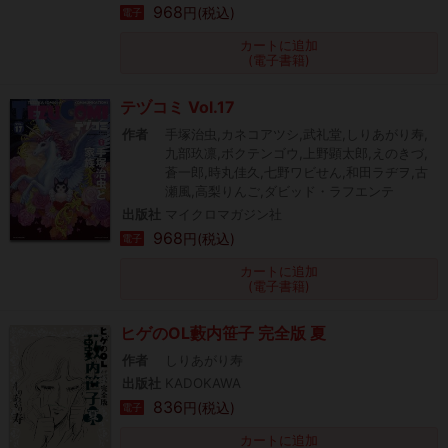
968
円(税込)
電子
カートに追加
(電子書籍)
テヅコミ Vol.17
作者
手塚治虫,カネコアツシ,武礼堂,しりあがり寿,
九部玖凛,ボクテンゴウ,上野顕太郎,えのきづ,
蒼一郎,時丸佳久,七野ワビせん,和田ラヂヲ,古
瀬風,高梨りんご,ダビッド・ラフエンテ
出版社
マイクロマガジン社
968
円(税込)
電子
カートに追加
(電子書籍)
ヒゲのOL藪内笹子 完全版 夏
作者
しりあがり寿
出版社
KADOKAWA
836
円(税込)
電子
カートに追加