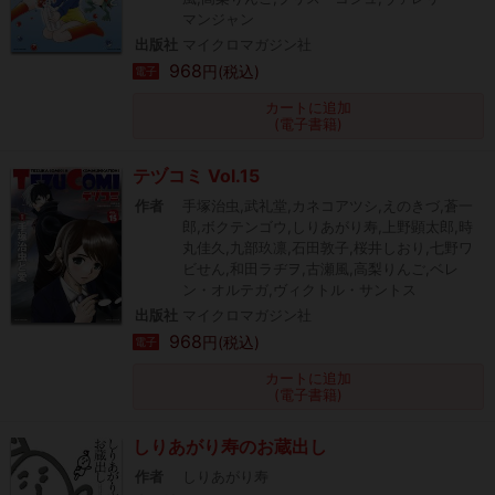
マンジャン
出版社
マイクロマガジン社
968
円(税込)
電子
カートに追加
(電子書籍)
テヅコミ Vol.15
作者
手塚治虫,武礼堂,カネコアツシ,えのきづ,蒼一
郎,ボクテンゴウ,しりあがり寿,上野顕太郎,時
丸佳久,九部玖凛,石田敦子,桜井しおり,七野ワ
ビせん,和田ラヂヲ,古瀬風,高梨りんご,ベレ
ン・オルテガ,ヴィクトル・サントス
出版社
マイクロマガジン社
968
円(税込)
電子
カートに追加
(電子書籍)
しりあがり寿のお蔵出し
作者
しりあがり寿