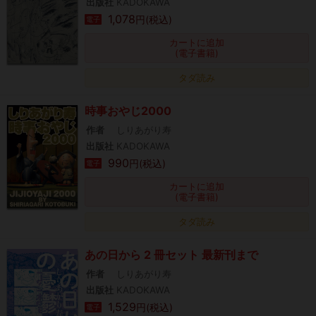
出版社
KADOKAWA
1,078
円(税込)
電子
カートに追加
(電子書籍)
タダ読み
時事おやじ2000
作者
しりあがり寿
出版社
KADOKAWA
990
円(税込)
電子
カートに追加
(電子書籍)
タダ読み
あの日から 2 冊セット 最新刊まで
作者
しりあがり寿
出版社
KADOKAWA
1,529
円(税込)
電子