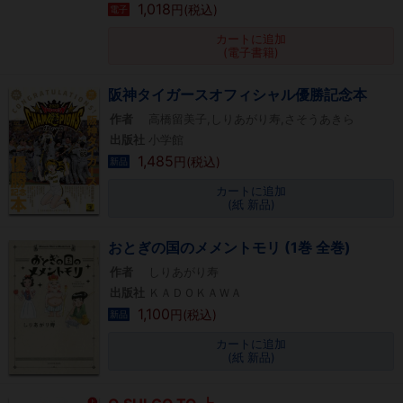
1,018
円(税込)
電子
カートに追加
(電子書籍)
阪神タイガースオフィシャル優勝記念本
作者
高橋留美子,しりあがり寿,さそうあきら
出版社
小学館
1,485
円(税込)
新品
カートに追加
(紙 新品)
おとぎの国のメメントモリ (1巻 全巻)
作者
しりあがり寿
出版社
ＫＡＤＯＫＡＷＡ
1,100
円(税込)
新品
カートに追加
(紙 新品)