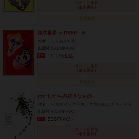
カートに追加
(電子書籍)
タダ読み
弥次喜多 in DEEP 5
作者
しりあがり寿
出版社
KADOKAWA
1,100
円(税込)
電子
カートに追加
(電子書籍)
タダ読み
わたしたちの好きなもの
作者
安永知澄,河井克夫,上野顕太郎,しりあがり寿
出版社
KADOKAWA
836
円(税込)
電子
カートに追加
(電子書籍)