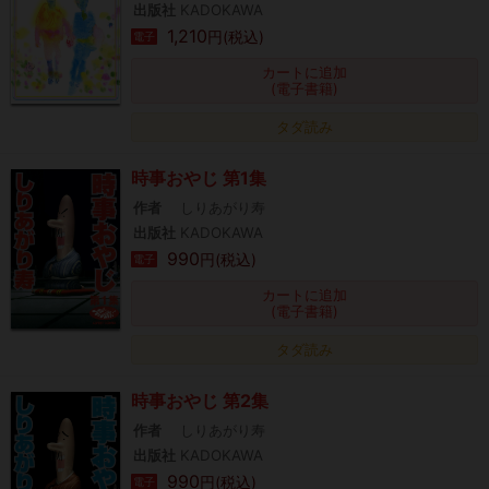
出版社
KADOKAWA
1,210
円(税込)
電子
カートに追加
(電子書籍)
タダ読み
時事おやじ 第1集
作者
しりあがり寿
出版社
KADOKAWA
990
円(税込)
電子
カートに追加
(電子書籍)
タダ読み
時事おやじ 第2集
作者
しりあがり寿
出版社
KADOKAWA
990
円(税込)
電子