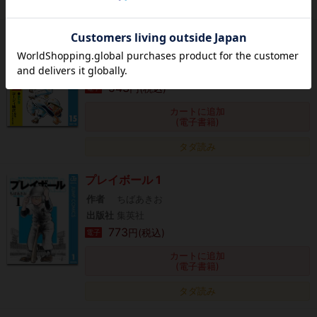
タダ読み
キャプテン2 15
作者
コージィ城倉,ちばあきお
出版社
集英社
543
円(税込)
電子
カートに追加
(電子書籍)
タダ読み
プレイボール 1
作者
ちばあきお
出版社
集英社
773
円(税込)
電子
カートに追加
(電子書籍)
タダ読み