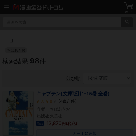
「
」
ちばあきお
98
検索結果
件
並び順
キャプテン[文庫版](1-15巻 全巻)
(4点/1件)
作者
ちばあきお
出版社
集英社
12,870
円(税込)
新品
カートに追加