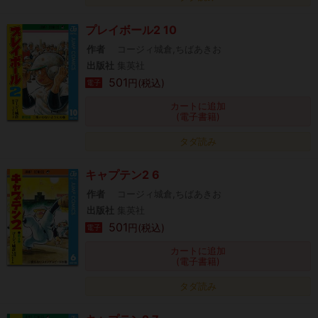
プレイボール2 10
作者
コージィ城倉,ちばあきお
出版社
集英社
501
円(税込)
電子
カートに追加
(電子書籍)
タダ読み
キャプテン2 6
作者
コージィ城倉,ちばあきお
出版社
集英社
501
円(税込)
電子
カートに追加
(電子書籍)
タダ読み