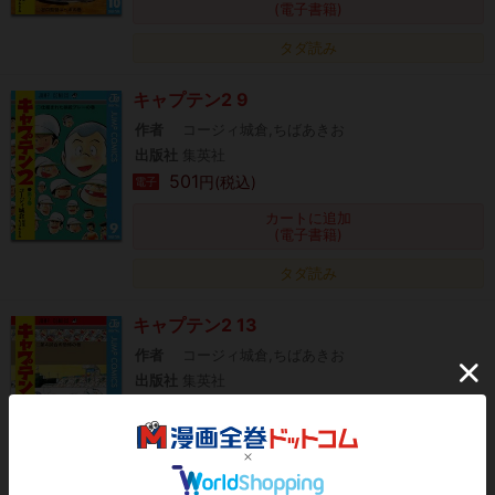
(電子書籍)
タダ読み
キャプテン2 9
作者
コージィ城倉,ちばあきお
出版社
集英社
501
円(税込)
電子
カートに追加
(電子書籍)
タダ読み
キャプテン2 13
作者
コージィ城倉,ちばあきお
出版社
集英社
543
円(税込)
電子
カートに追加
(電子書籍)