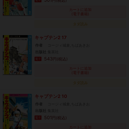
501
円(税込)
電子
カートに追加
(電子書籍)
タダ読み
キャプテン2 17
作者
コージィ城倉,ちばあきお
出版社
集英社
543
円(税込)
電子
カートに追加
(電子書籍)
タダ読み
キャプテン2 10
作者
コージィ城倉,ちばあきお
出版社
集英社
501
円(税込)
電子
カートに追加