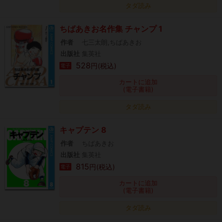
タダ読み
ちばあきお名作集 チャンプ 1
作者
七三太朗,ちばあきお
出版社
集英社
528
円(税込)
電子
カートに追加
(電子書籍)
タダ読み
キャプテン 8
作者
ちばあきお
出版社
集英社
815
円(税込)
電子
カートに追加
(電子書籍)
タダ読み