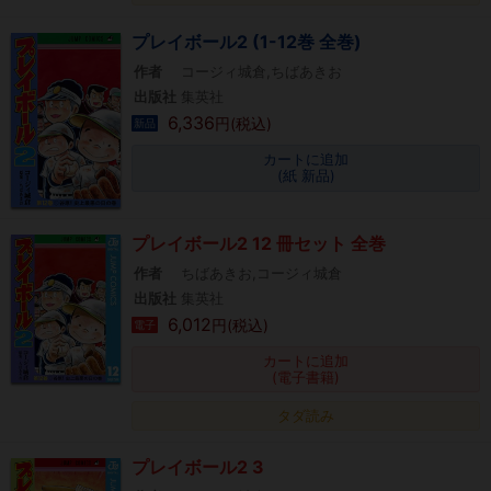
プレイボール2 (1-12巻 全巻)
作者
コージィ城倉,ちばあきお
出版社
集英社
6,336
円(税込)
新品
カートに追加
(紙 新品)
プレイボール2 12 冊セット 全巻
作者
ちばあきお,コージィ城倉
出版社
集英社
6,012
円(税込)
電子
カートに追加
(電子書籍)
タダ読み
プレイボール2 3