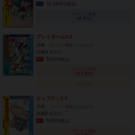
10,384
円(税込)
新品
カートに追加
(紙 新品)
プレイボール2 8
作者
コージィ城倉,ちばあきお
出版社
集英社
501
円(税込)
電子
カートに追加
(電子書籍)
タダ読み
キャプテン2 5
作者
コージィ城倉,ちばあきお
出版社
集英社
501
円(税込)
電子
カートに追加