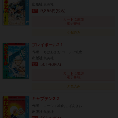
出版社
集英社
9,855
円(税込)
電子
カートに追加
(電子書籍)
タダ読み
プレイボール2 1
作者
ちばあきお,コージィ城倉
出版社
集英社
501
円(税込)
電子
カートに追加
(電子書籍)
タダ読み
キャプテン2 2
作者
コージィ城倉,ちばあきお
出版社
集英社