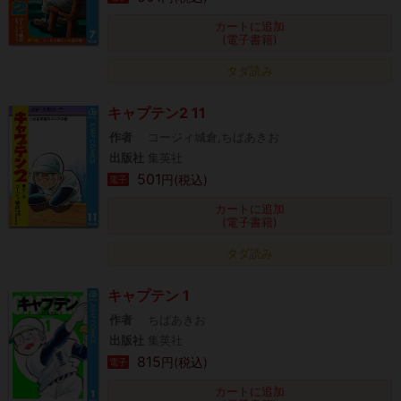
カートに追加
(電子書籍)
タダ読み
キャプテン2 11
作者
コージィ城倉,ちばあきお
出版社
集英社
501
円(税込)
電子
カートに追加
(電子書籍)
タダ読み
キャプテン 1
作者
ちばあきお
出版社
集英社
815
円(税込)
電子
カートに追加