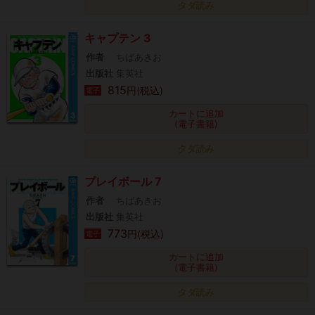
タダ読み
キャプテン 3
作者
ちばあきお
出版社
集英社
815
円(税込)
電子
カートに追加
(電子書籍)
タダ読み
プレイボール 7
作者
ちばあきお
出版社
集英社
773
円(税込)
電子
カートに追加
(電子書籍)
タダ読み