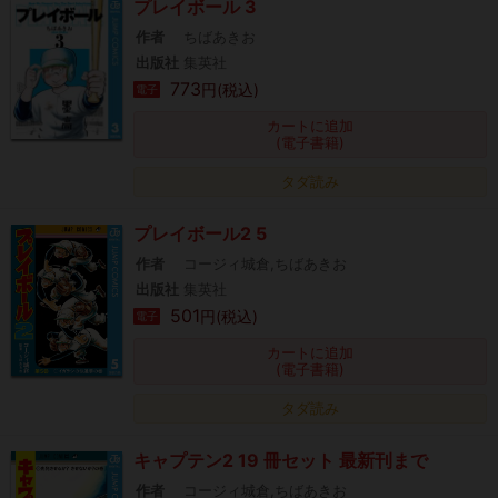
プレイボール 3
作者
ちばあきお
出版社
集英社
773
円(税込)
電子
カートに追加
(電子書籍)
タダ読み
プレイボール2 5
作者
コージィ城倉,ちばあきお
出版社
集英社
501
円(税込)
電子
カートに追加
(電子書籍)
タダ読み
キャプテン2 19 冊セット 最新刊まで
作者
コージィ城倉,ちばあきお