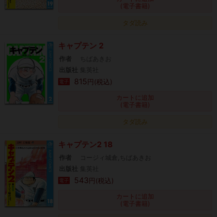
(電子書籍)
タダ読み
キャプテン 2
作者
ちばあきお
出版社
集英社
815
円(税込)
電子
カートに追加
(電子書籍)
タダ読み
キャプテン2 18
作者
コージィ城倉,ちばあきお
出版社
集英社
543
円(税込)
電子
カートに追加
(電子書籍)