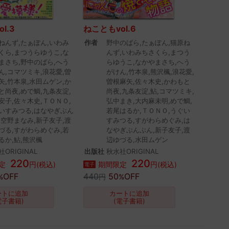
l.3
ねこともvol.6
ねんず,たぁぽん,いわみ
作者
野中のばら,たぁぽん,猫原ね
くら,まつうらゆうこ,な
んず,いわみちさくら,まつう
まさち,野中のばら,へう
らゆうこ,なかやまさち,へう
ん,コマツミキ,浪花愛,曽
がけん,竹本泉,熊沢楓,浪花愛,
矢,竹本泉,水田ムゲン,か
曽根麻矢,佐々木史,かわもと
と尚夜,めで鯛,九条友淀,
尚夜,九条友淀,鮎,コマツミキ,
安子,佐々木史,ＴＯＮＯ,
弘中まき,大内麻未明,めで鯛,
いすみつる,はなやぎぶん
若尾はるか,ＴＯＮＯ,うぐい
,空野まなみ,新子友子,渡
すみつる,すがわらめぐみ,は
づる,すがわらめぐみ,若
なやぎぶんぶん,新子友子,渡
るか,鮎,熊沢楓
辺ゆづる,水田ムゲン
ORIGINAL
出版社
秋水社ORIGINAL
220
220
定
円(税込)
期間限定
円(税込)
電子
OFF
440
50
OFF
%
円
%
ートに追加
カートに追加
電子書籍)
(電子書籍)