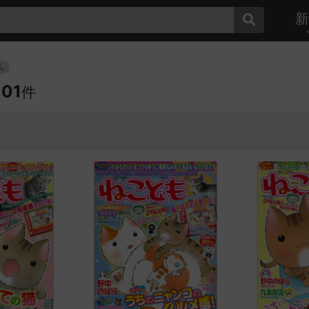
新
ん
101
件