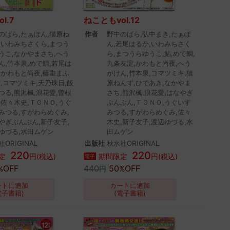
l.7
ねこともvol.12
のばら,たぁぽん,猫原ね
作者
野中のばら,弘中まき,たぁぽ
,いわみちさくら,まつう
ん,若尾はるか,いわみちさく
うこ,なかやまさち,へう
ら,まつうらゆうこ,鮎,めで鯛,
ん,竹本泉,めで鯛,若尾は
九条友淀,かわもと尚夜,へう
,かわもと尚夜,藤垂まふ
がけん,竹本泉,コマツミキ,猫
鮎,コマツミキ,天乃珠日,飯
原ねんず,ひであき,なかやま
つる,熊沢楓,浪花愛,曽根
さち,熊沢楓,浪花愛,はなやぎ
,佐々木史,ＴＯＮＯ,うぐ
ぶんぶん,ＴＯＮＯ,うぐいす
みつる,すがわらめぐみ,
みつる,すがわらめぐみ,佐々
やぎぶんぶん,新子友子,
木史,新子友子,渡辺ゆづる,水
ゆづる,水田ムゲン
田ムゲン
ORIGINAL
出版社
秋水社ORIGINAL
220
220
定
円(税込)
期間限定
円(税込)
電子
OFF
440
50
OFF
%
円
%
ートに追加
カートに追加
電子書籍)
(電子書籍)