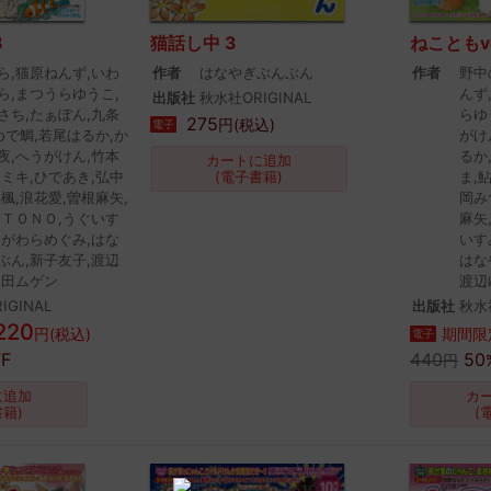
8
猫話し中 3
ねこともvo
ら,猫原ねんず,いわ
作者
はなやぎぶんぶん
作者
野中
ら,まつうらゆうこ,
んず
出版社
秋水社ORIGINAL
さち,たぁぽん,九条
らゆ
275
円(税込)
電子
めで鯛,若尾はるか,か
がけ
夜,へうがけん,竹本
るか
カートに追加
ツミキ,ひであき,弘中
(電子書籍)
ま,
楓,浪花愛,曽根麻矢,
岡み
,ＴＯＮＯ,うぐいす
麻矢
すがわらめぐみ,はな
いす
ぶん,新子友子,渡辺
はな
水田ムゲン
渡辺
IGINAL
出版社
秋水社
220
円(税込)
期間限
電子
F
440
50
円
に追加
カ
書籍)
(