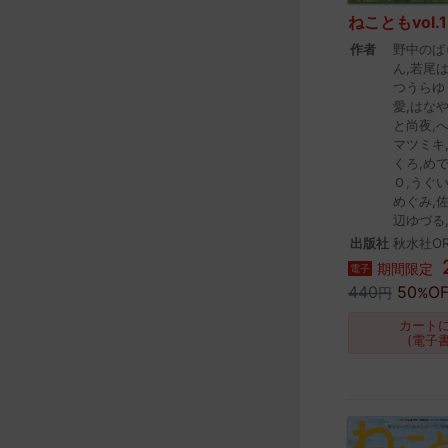
ねこともvol.1
作者
野中のば
ん,若尾
つうらゆ
愛,はな
と尚夜,
マツミキ
くろ,め
Ｏ,うぐ
めぐみ,
辺ゆづる
出版社
秋水社OR
期間限定
電子
440
50
OF
円
%
カート
(電子