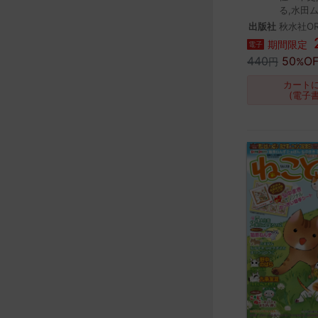
る,水田
出版社
秋水社OR
期間限定
電子
440
50
OF
円
%
カート
(電子