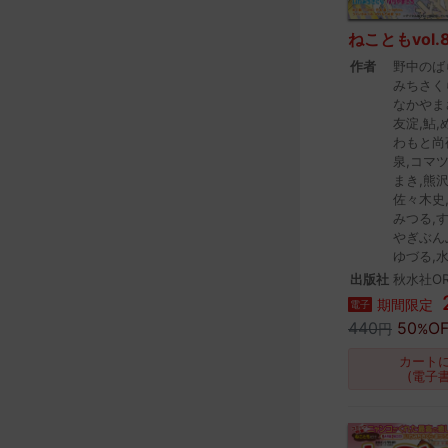
ねこともvol.
作者
野中のば
みちさく
なかやま
友淀,鮎,
わもと尚
泉,コマ
まき,熊沢
佐々木史
みつる,
やぎぶん
ゆづる,
出版社
秋水社OR
期間限定
電子
440
50
OF
円
%
カート
(電子