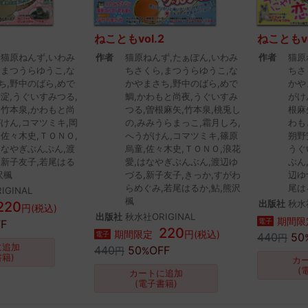
ねこともvol.2
ねこともvo
,猫原ねんず,いわみ
作者
猫原ねんず,たぁぽん,いわみ
作者
猫原
,まつうらゆうこ,な
ちさくら,まつうらゆうこ,な
ちさ
ち,野中のばら,めで
かやまさち,野中のばら,めで
かや
友淀,うぐいすみつる,
鯛,かわもと尚夜,うぐいすみ
がけ
,竹本泉,かわもと尚
つる,曽根麻矢,竹本泉,桃兎し
根麻
がけん,コマツミキ,岡
の,みみうらまっこ,霜月しろ,
わも
,佐々木史,ＴＯＮＯ,
へうがけん,コマツミキ,篠原
朔野
はなやぎぶんぶん,渡
烏童,佐々木史,ＴＯＮＯ,浪花
うぐ
,新子友子,若尾はる
愛,はなやぎぶんぶん,渡辺ゆ
ぶん
沢楓
づる,新子友子,きっか,すがわ
辺ゆ
らめぐみ,若尾はるか,鮎,熊沢
尾は
IGINAL
楓
出版社
秋水社
220
円(税込)
出版社
秋水社ORIGINAL
期間限
電子
F
220
期間限定
円(税込)
電子
440
50
円
に追加
440
50
OFF
円
%
書籍)
カ
(
カートに追加
(電子書籍)