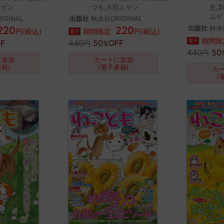
ムゲン
づる,水田ムゲン
史,
ムゲ
IGINAL
出版社
秋水社ORIGINAL
出版社
秋水社
220
220
円(税込)
期間限定
円(税込)
電子
期間限
電子
F
440
50
OFF
円
%
440
50
円
に追加
カートに追加
書籍)
(電子書籍)
カ
(