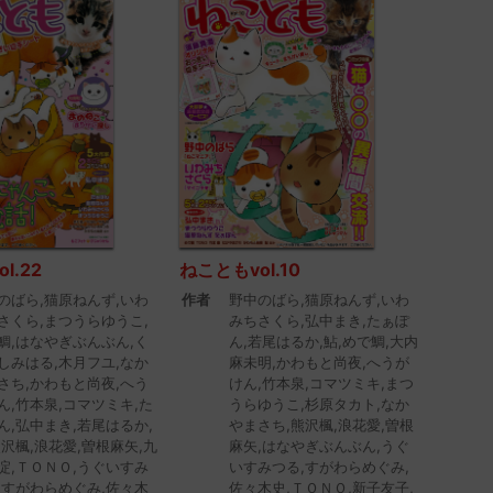
l.22
ねこともvol.10
のばら,猫原ねんず,いわ
作者
野中のばら,猫原ねんず,いわ
さくら,まつうらゆうこ,
みちさくら,弘中まき,たぁぽ
鯛,はなやぎぶんぶん,く
ん,若尾はるか,鮎,めで鯛,大内
しみはる,木月フユ,なか
麻未明,かわもと尚夜,へうが
さち,かわもと尚夜,へう
けん,竹本泉,コマツミキ,まつ
ん,竹本泉,コマツミキ,た
うらゆうこ,杉原タカト,なか
ん,弘中まき,若尾はるか,
やまさち,熊沢楓,浪花愛,曽根
熊沢楓,浪花愛,曽根麻矢,九
麻矢,はなやぎぶんぶん,うぐ
淀,ＴＯＮＯ,うぐいすみ
いすみつる,すがわらめぐみ,
,すがわらめぐみ,佐々木
佐々木史,ＴＯＮＯ,新子友子,