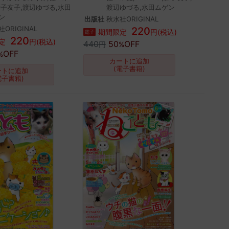
新子友子,渡辺ゆづる,水田
渡辺ゆづる,水田ムゲン
ン
出版社
秋水社ORIGINAL
ORIGINAL
220
期間限定
円(税込)
電子
220
定
円(税込)
440
50
OFF
円
%
OFF
%
カートに追加
(電子書籍)
ートに追加
電子書籍)