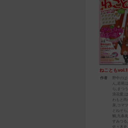
ねこともvol.1
作者
野中のば
ん,若尾
ら,まつう
浪花愛,
わもと尚
泉,コマ
とねそら
鯛,九条
すみつる
佐々木史