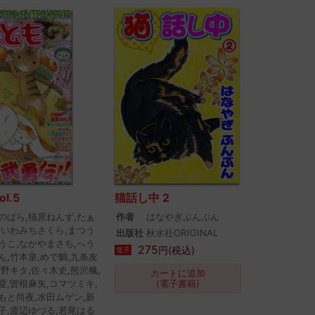
l.5
猫話し中 2
のばら,猫原ねんず,たぁ
作者
はなやぎぶんぶん
,いわみちさくら,まつう
出版社
秋水社ORIGINAL
うこ,なかやまさち,へう
275
円(税込)
電子
ん,竹本泉,めで鯛,九条友
紺野キタ,佐々木史,熊沢楓,
カートに追加
愛,曽根麻矢,コマツミキ,
(電子書籍)
もと尚夜,水田ムゲン,新
子,渡辺ゆづる,若尾はる