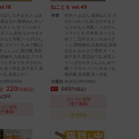
l.18
ねことも vol.49
のばら,弘中まき,たぁぽ
作者
杉作,たぁぽん,猫原ねんず,す
若尾はるか,猫原ねんず,い
がわらめぐみ,鮎,なかやまさ
ちさくら,まつうらゆう
ち,かわもと尚夜,へうがけん,
木月フユ,奈央,なかやまさ
コマツミキ,竹本泉,まつうら
かわもと尚夜,へうがけん,
ゆうこ,弘中まき,いわみちさ
泉,コマツミキ,めで鯛,は
くら,曽根麻矢,九条友淀,若尾
ぎぶんぶん,熊沢楓,浪花
はるか,おおさと理央,Ｒｉｅ,
曽根麻矢,九条友淀,ＴＯＮ
新子友子,渡辺ゆづる,水田ム
うぐいすみつる,すがわら
ゲン,はなやぎぶんぶん,めで
み,佐々木史,新子友子,渡
鯛,ＴＯＮＯ,うぐいすみつる,
づる,水田ムゲン
熊沢楓,浪花愛,佐々木史
ORIGINAL
出版社
秋水社ORIGINAL
220
440
円(税込)
定
円(税込)
電子
OFF
%
カートに追加
(電子書籍)
ートに追加
電子書籍)
タダ読み