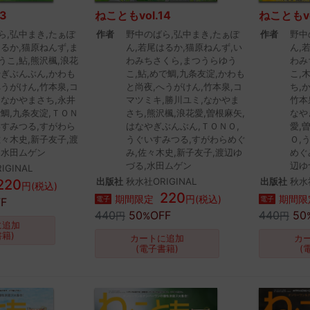
3
ねこともvol.14
ねこともvo
ら,弘中まき,たぁぽ
作者
野中のばら,弘中まき,たぁぽ
作者
野中
はるか,猫原ねんず,ま
ん,若尾はるか,猫原ねんず,い
ん,
うこ,鮎,熊沢楓,浪花
わみちさくら,まつうらゆう
わみ
やぎぶんぶん,かわも
こ,鮎,めで鯛,九条友淀,かわも
こ,
へうがけん,竹本泉,コ
と尚夜,へうがけん,竹本泉,コ
ち,
,なかやまさち,永井
マツミキ,勝川ユミ,なかやま
竹本
で鯛,九条友淀,ＴＯＮ
さち,熊沢楓,浪花愛,曽根麻矢,
なや
いすみつる,すがわら
はなやぎぶんぶん,ＴＯＮＯ,
愛,
佐々木史,新子友子,渡
うぐいすみつる,すがわらめぐ
Ｏ,
,水田ムゲン
み,佐々木史,新子友子,渡辺ゆ
めぐ
づる,水田ムゲン
辺ゆ
IGINAL
出版社
秋水社ORIGINAL
出版社
秋水社
220
円(税込)
220
期間限定
円(税込)
期間限
電子
電子
F
440
50
OFF
440
50
円
%
円
に追加
書籍)
カートに追加
カ
(電子書籍)
(