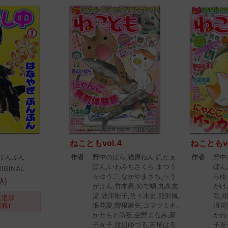
ねこともvol.4
ねこともvo
ぶんぶん
作者
野中のばら,猫原ねんず,たぁ
作者
野中
ぽん,いわみちさくら,まつう
ぽん
IGINAL
らゆうこ,なかやまさち,へう
らゆ
込)
がけん,竹本泉,めで鯛,九条友
がけ
淀,波津彬子,佐々木史,熊沢楓,
淀,
に追加
書籍)
浪花愛,曽根麻矢,コマツミキ,
浪花
かわもと尚夜,空野まなみ,新
かわ
子友子,渡辺ゆづる,若尾はる
子友