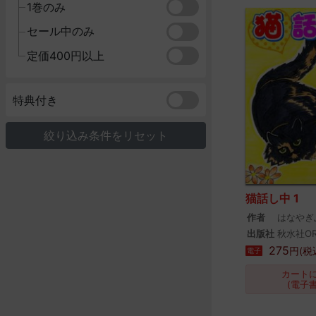
1巻のみ
セール中のみ
定価400円以上
特典付き
絞り込み条件をリセット
猫話し中 1
作者
はなやぎ
出版社
秋水社OR
275
円(税
電子
カート
(電子