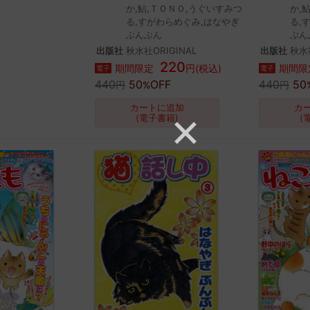
か,鮎,ＴＯＮＯ,うぐいすみつ
か,
る,すがわらめぐみ,はなやぎ
る,
ぶんぶん
ぶん
出版社
秋水社ORIGINAL
出版社
秋水社
220
期間限定
円(税込)
期間限
電子
電子
440
50
OFF
440
50
円
%
円
カートに追加
カ
(電子書籍)
(