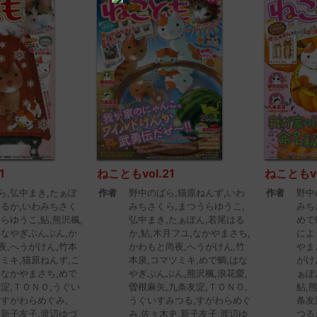
1
ねこともvol.21
ねこともvo
ら,弘中まき,たぁぽ
作者
野中のばら,猫原ねんず,いわ
作者
野中
はるか,いわみちさく
みちさくら,まつうらゆうこ,
みち
らゆうこ,鮎,熊沢楓,
弘中まき,たぁぽん,若尾はる
めで
はなやぎぶんぶん,か
か,鮎,木月フユ,なかやまさち,
によ
夜,へうがけん,竹本
かわもと尚夜,へうがけん,竹
やま
ツミキ,猫原ねんず,こ
本泉,コマツミキ,めで鯛,はな
がけ
,なかやまさち,めで
やぎぶんぶん,熊沢楓,浪花愛,
ぁぽ
友淀,ＴＯＮＯ,うぐい
曽根麻矢,九条友淀,ＴＯＮＯ,
鮎,
,すがわらめぐみ,
うぐいすみつる,すがわらめぐ
条友
,新子友子,渡辺ゆづ
み,佐々木史,新子友子,渡辺ゆ
つる