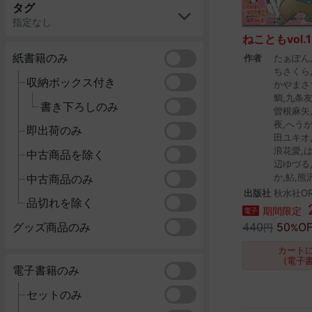
タグ
指定なし
ねこともvol.1
紙書籍のみ
作者
たぁぽん
ちさくら
収納ボックス付き
かやまさ
鯛,九条
書き下ろしのみ
曽根麻矢
夜,へう
即出荷のみ
田ユキオ
浪花愛,
中古商品を除く
辺ゆづる
か,鮎,熊
中古商品のみ
出版社
秋水社OR
品切れを除く
期間限定
電子
440
50
OF
グッズ商品のみ
円
%
カート
(電子
電子書籍のみ
セットのみ