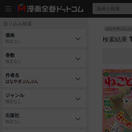
漫画を検索
絞り込み検索
はなやぎぶんぶ
価格
検索結果
指定なし
巻数
指定なし
作者名
はなやぎぶんぶん
ジャンル
指定なし
出版社
指定なし