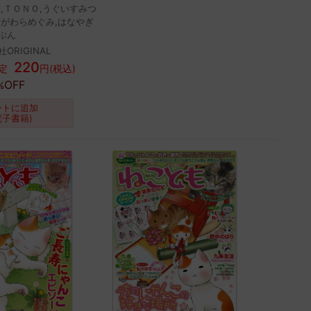
鮎,ＴＯＮＯ,うぐいすみつ
すがわらめぐみ,はなやぎ
ぶん
ORIGINAL
220
定
円(税込)
OFF
%
ートに追加
電子書籍)