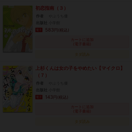
初恋指南（３）
作者
やぶうち優
出版社
小学館
583
円(税込)
電子
カートに追加
(電子書籍)
タダ読み
上杉くんは女の子をやめたい【マイクロ】
（７）
作者
やぶうち優
出版社
小学館
143
円(税込)
電子
カートに追加
(電子書籍)
タダ読み