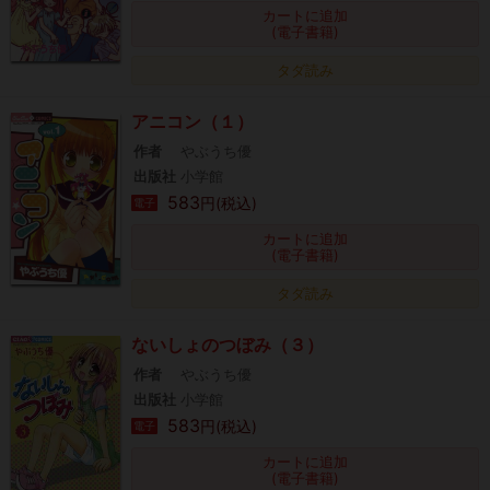
カートに追加
(電子書籍)
タダ読み
アニコン（１）
作者
やぶうち優
出版社
小学館
583
円(税込)
電子
カートに追加
(電子書籍)
タダ読み
ないしょのつぼみ（３）
作者
やぶうち優
出版社
小学館
583
円(税込)
電子
カートに追加
(電子書籍)