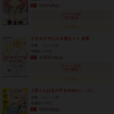
583
円(税込)
電子
カートに追加
(電子書籍)
タダ読み
ゲキカワデビル 9 冊セット 全巻
作者
やぶうち優
出版社
小学館
4,356
円(税込)
電子
カートに追加
(電子書籍)
タダ読み
上杉くんは女の子をやめたい（５）
作者
やぶうち優
出版社
小学館
583
円(税込)
電子