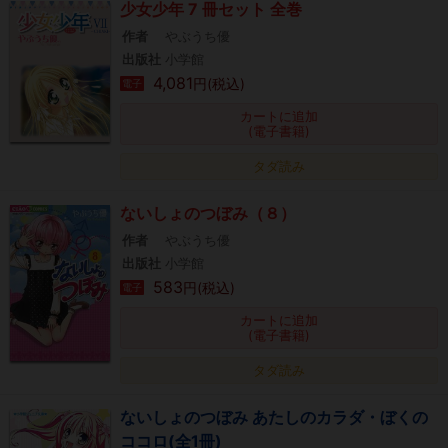
少女少年 7 冊セット 全巻
作者
やぶうち優
出版社
小学館
4,081
円(税込)
電子
カートに追加
(電子書籍)
タダ読み
ないしょのつぼみ（８）
作者
やぶうち優
出版社
小学館
583
円(税込)
電子
カートに追加
(電子書籍)
タダ読み
ないしょのつぼみ あたしのカラダ・ぼくの
ココロ(全1冊)