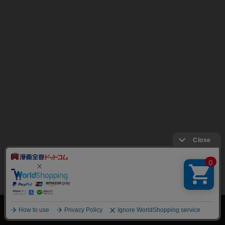
絞り込み
トップページ