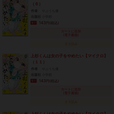
（６）
作者
やぶうち優
出版社
小学館
143
円(税込)
電子
カートに追加
(電子書籍)
タダ読み
上杉くんは女の子をやめたい【マイクロ】
（１１）
作者
やぶうち優
出版社
小学館
143
円(税込)
電子
カートに追加
(電子書籍)
タダ読み
上杉くんは女の子をやめたい【マイクロ】