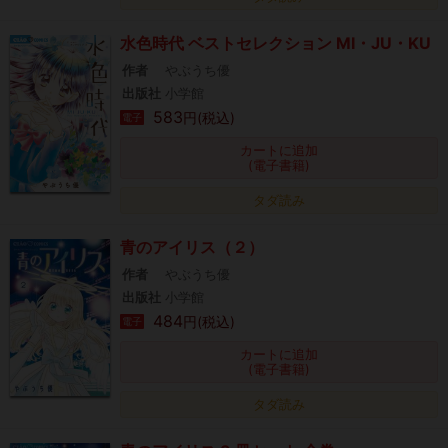
水色時代 ベストセレクション MI・JU・KU
作者
やぶうち優
出版社
小学館
583
円(税込)
電子
カートに追加
(電子書籍)
タダ読み
青のアイリス（２）
作者
やぶうち優
出版社
小学館
484
円(税込)
電子
カートに追加
(電子書籍)
タダ読み