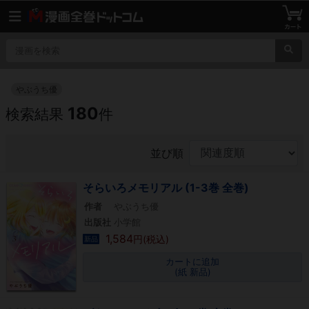
やぶうち優
180
検索結果
件
並び順
そらいろメモリアル (1-3巻 全巻)
作者
やぶうち優
出版社
小学館
1,584
円(税込)
新品
カートに追加
(紙 新品)