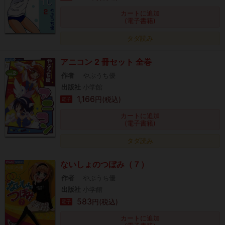
カートに追加
(電子書籍)
タダ読み
アニコン 2 冊セット 全巻
作者
やぶうち優
出版社
小学館
1,166
円(税込)
電子
カートに追加
(電子書籍)
タダ読み
ないしょのつぼみ（７）
作者
やぶうち優
出版社
小学館
583
円(税込)
電子
カートに追加