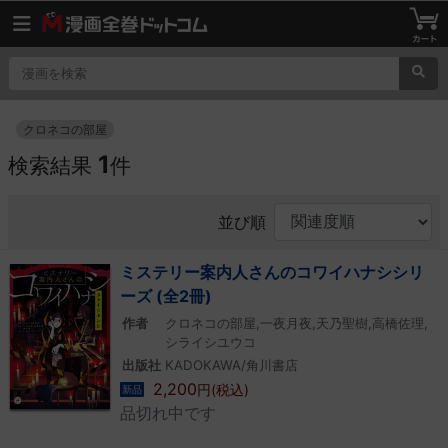
クロネコの部屋
1
検索結果
件
並び順
ミステリー案内人さんのコワイハナシシリ
ーズ (全2冊)
作者
クロネコの部屋,一夜月夜,天乃聖樹,高橋佐理,
シライシユウコ
出版社
KADOKAWA/角川書店
2,200
円(税込)
新品
品切れ中です