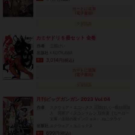
カートに追加
(電子書籍)
タダ読み
カミヤドリ 5 冊セット 全巻
作者
三部けい
出版社
KADOKAWA
3,014
円(税込)
電子
カートに追加
(電子書籍)
タダ読み
月刊ビッグガンガン 2023 Vol.04
作者
スクウェア・エニックス,三部けい,一般社団法
人 阿寒アイヌコンサルン,日向夏（ヒーロー
文庫／主婦の友インフォス）,ねこクラゲ
出版社
スクウェア・エニックス
699
円(税込)
電子