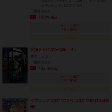
出端祐大,ウラモトユウコ,朱戸アオ,小林銅蟲,
松浦だるま,真刈信二,赤名修
出版社
講談社
400
円(税込)
電子
カートに追加
(電子書籍)
タダ読み
水溜まりに浮かぶ島（４）
作者
三部けい
出版社
講談社
792
円(税込)
電子
カートに追加
(電子書籍)
タダ読み
イブニング 2021年17号 [2021年8月10日発
売]