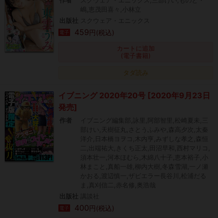
嶋,恵茂田喜々,小林立
出版社
スクウェア・エニックス
459
円(税込)
電子
カートに追加
(電子書籍)
タダ読み
イブニング 2020年20号 [2020年9月23日
発売]
作者
イブニング編集部,詠里,阿部智里,松崎夏未,三
部けい,天樹征丸,さとうふみや,森高夕次,太秦
洋介,日本橋ヨヲコ,木内亨,みずしな孝之,森恒
二,出端祐大,きくち正太,田沼早和,西村マリコ,
須本壮一,河本ほむら,木綿八十子,恵本裕子,小
林まこと,真船一雄,柳内大樹,冬森雪湖,一ノ瀬
かおる,渡辺慎一,ザビエラー長谷川,松浦だる
ま,真刈信二,赤名修,奥浩哉
出版社
講談社
400
円(税込)
電子