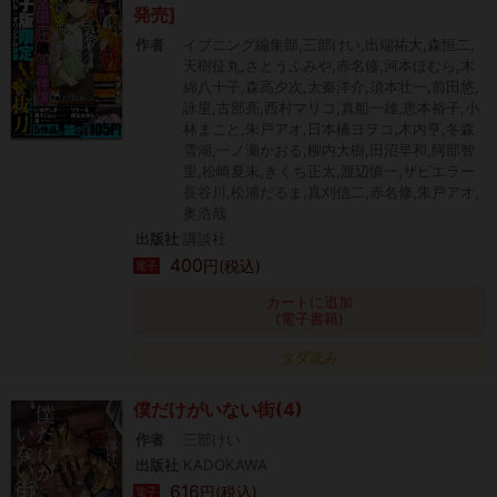
発売]
作者
イブニング編集部,三部けい,出端祐大,森恒二,
天樹征丸,さとうふみや,赤名修,河本ほむら,木
綿八十子,森高夕次,太秦洋介,須本壮一,前田悠,
詠里,古部亮,西村マリコ,真船一雄,恵本裕子,小
林まこと,朱戸アオ,日本橋ヨヲコ,木内亨,冬森
雪湖,一ノ瀬かおる,柳内大樹,田沼早和,阿部智
里,松崎夏未,きくち正太,渡辺慎一,ザビエラー
長谷川,松浦だるま,真刈信二,赤名修,朱戸アオ,
奥浩哉
出版社
講談社
400
円(税込)
電子
カートに追加
(電子書籍)
タダ読み
僕だけがいない街(4)
作者
三部けい
出版社
KADOKAWA
616
円(税込)
電子