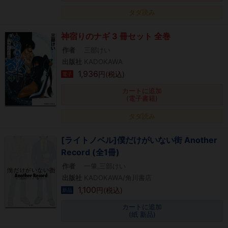
タダ読み
神宿りのナギ 3 冊セット 全巻
作者
三部けい
出版社
KADOKAWA
1,936
円(税込)
電子
カートに追加
(電子書籍)
タダ読み
[ライトノベル]僕だけがいない街 Another
Record (全1冊)
作者
一肇,三部けい
出版社
KADOKAWA/角川書店
1,100
円(税込)
新品
カートに追加
(紙 新品)