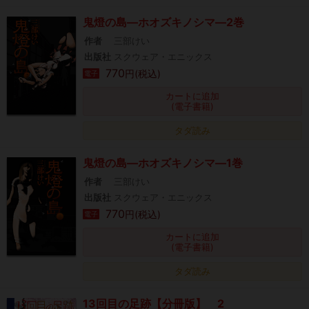
鬼燈の島―ホオズキノシマ―2巻
作者
三部けい
出版社
スクウェア・エニックス
770
円(税込)
電子
カートに追加
(電子書籍)
タダ読み
鬼燈の島―ホオズキノシマ―1巻
作者
三部けい
出版社
スクウェア・エニックス
770
円(税込)
電子
カートに追加
(電子書籍)
タダ読み
13回目の足跡【分冊版】 2