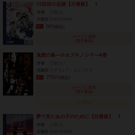
13回目の足跡【分冊版】 1
作者
三部けい
出版社
KADOKAWA
0
円(税込)
電子
カートに追加
(電子書籍)
鬼燈の島―ホオズキノシマ―4巻
作者
三部けい
出版社
スクウェア・エニックス
770
円(税込)
電子
カートに追加
(電子書籍)
タダ読み
夢で見たあの子のために【分冊版】 1
作者
三部けい
出版社
KADOKAWA