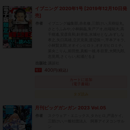
イブニング 2020年1号 [2019年12月10日発
売]
作者
イブニング編集部,赤名修,三部けい,天樹征丸,
さとうふみや,小林銅蟲,朱戸アオ,出端祐大,高
千穂遙,安彦良和,針井佑,水城せとな,みずしな
孝之,矢口高雄,立沢克美,渡辺慎一,平本アキラ,
小林賢太郎,オオイシヒロト,オオガヒロミチ,
菜央こりん,前田悠,真船一雄,冬目景,大間九郎,
忠見周,さくらい,松浦だるま
出版社
講談社
400
円(税込)
電子
カートに追加
(電子書籍)
タダ読み
月刊ビッグガンガン 2023 Vol.05
作者
スクウェア・エニックス,タカヒロ,戸流ケイ,
三部けい,一般社団法人 阿寒アイヌコンサル
ン