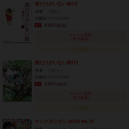
僕だけがいない街(1)
作者
三部けい
出版社
KADOKAWA
616
円(税込)
電子
カートに追加
(電子書籍)
タダ読み
僕だけがいない街(7)
作者
三部けい
出版社
KADOKAWA
638
円(税込)
電子
カートに追加
(電子書籍)
タダ読み
ヤングガンガン 2026 No.12
作者
スクウェア・エニックス,三部けい,ものと・