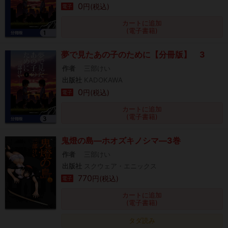
0
円(税込)
電子
カートに追加
(電子書籍)
夢で見たあの子のために【分冊版】 3
作者
三部けい
出版社
KADOKAWA
0
円(税込)
電子
カートに追加
(電子書籍)
鬼燈の島―ホオズキノシマ―3巻
作者
三部けい
出版社
スクウェア・エニックス
770
円(税込)
電子
カートに追加
(電子書籍)
タダ読み