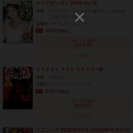
ヤングガンガン 2026 No.16
作者
スクウェア・エニックス,藤原カムイ,堀井雄
二,瀬戸涼子,三部けい
出版社
スクウェア・エニックス
459
円(税込)
電子
カートに追加
(電子書籍)
タダ読み
ＳＴＥＡＬ ＡＮＤ ＤＥＡＤ 1巻
作者
三部けい
出版社
スクウェア・エニックス
628
円(税込)
電子
カートに追加
(電子書籍)
タダ読み
イブニング 2020年22号 [2020年10月27日