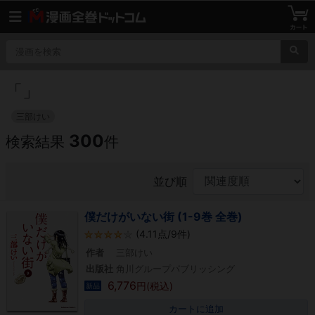
「
」
三部けい
300
検索結果
件
並び順
僕だけがいない街 (1-9巻 全巻)
(4.11点/9件)
作者
三部けい
出版社
角川グループパブリッシング
6,776
円(税込)
新品
カートに追加