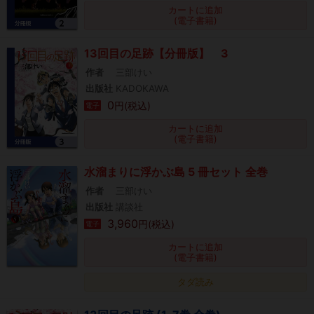
カートに追加
(電子書籍)
13回目の足跡【分冊版】 3
作者
三部けい
出版社
KADOKAWA
0
円(税込)
電子
カートに追加
(電子書籍)
水溜まりに浮かぶ島 5 冊セット 全巻
作者
三部けい
出版社
講談社
3,960
円(税込)
電子
カートに追加
(電子書籍)
タダ読み