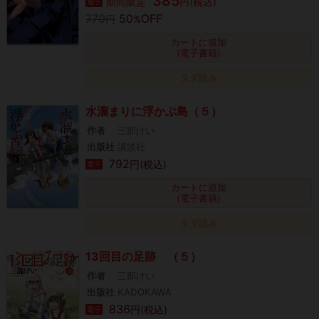
385
期間限定
円(税込)
電子
770
50
OFF
円
%
カートに追加
(電子書籍)
タダ読み
水溜まりに浮かぶ島（５）
作者
三部けい
出版社
講談社
792
円(税込)
電子
カートに追加
(電子書籍)
タダ読み
13回目の足跡 （５）
作者
三部けい
出版社
KADOKAWA
836
円(税込)
電子