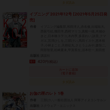
タダ読み
イブニング 2021年12号 [2021年5月25日発
売]
作者
イブニング編集部,和田洋人,赤名修,出端祐大,
西荻弓絵,幾田羊,西村マリコ,真船一雄,木城ゆ
きと,日本橋ヨヲコ,木内亨,多喜れい,詠里,クマ
ガエ,宮澤ひしを,三部けい,馬田イスケ,恵本裕
子,小林まこと,天樹征丸,さとうふみや,森恒二,
阿部智里,松崎夏未,甲賀長生,須本壮一,前田悠
出版社
講談社
420
円(税込)
電子
カートに追加
(電子書籍)
タダ読み
お伽の匣のレト 1巻
作者
三部けい,一般社団法人 阿寒アイヌコンサルン
出版社
スクウェア・エニックス