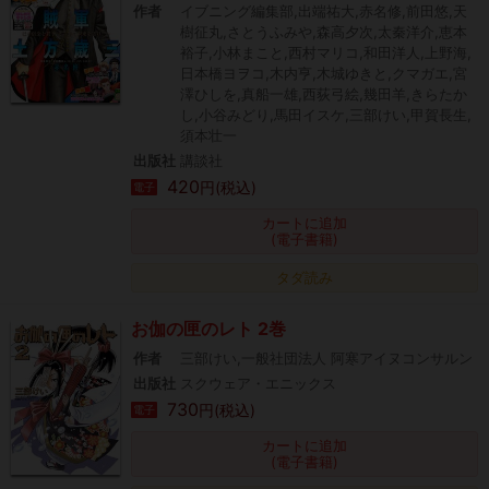
作者
イブニング編集部,出端祐大,赤名修,前田悠,天
樹征丸,さとうふみや,森高夕次,太秦洋介,恵本
裕子,小林まこと,西村マリコ,和田洋人,上野海,
日本橋ヨヲコ,木内亨,木城ゆきと,クマガエ,宮
澤ひしを,真船一雄,西荻弓絵,幾田羊,きらたか
し,小谷みどり,馬田イスケ,三部けい,甲賀長生,
須本壮一
出版社
講談社
420
円(税込)
電子
カートに追加
(電子書籍)
タダ読み
お伽の匣のレト 2巻
作者
三部けい,一般社団法人 阿寒アイヌコンサルン
出版社
スクウェア・エニックス
730
円(税込)
電子
カートに追加
(電子書籍)