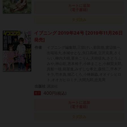
カートに追加
(電子書籍)
タダ読み
イブニング 2019年24号 [2019年11月26日
発売]
作者
イブニング編集部,三部けい,前田悠,渡辺慎一,
出端祐大,水城せとな,矢口高雄,立沢克美,さく
らい,柳内大樹,菜央こりん,天樹征丸,さとうふ
みや,神山彩,恵本裕子,小林まこと,小林賢太郎,
真船一雄,前屋進,みずしな孝之,森恒二,平本ア
キラ,竹本真,猪乙くろ,小林銅蟲,オオイシヒロ
ト,オオガヒロミチ,大間九郎,忠見周
出版社
講談社
400
円(税込)
電子
カートに追加
(電子書籍)
タダ読み