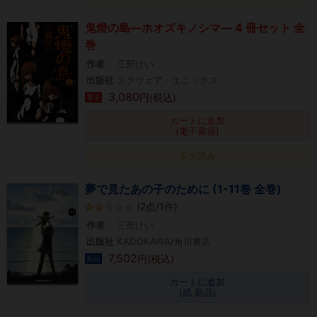
鬼燈の島―ホオズキノシマ― 4 冊セット 全
巻
作者
三部けい
出版社
スクウェア・エニックス
3,080
円(税込)
電子
カートに追加
(電子書籍)
タダ読み
夢で見たあの子のために (1-11巻 全巻)
(2点/1件)
作者
三部けい
出版社
KADOKAWA/角川書店
7,502
円(税込)
新品
カートに追加
(紙 新品)