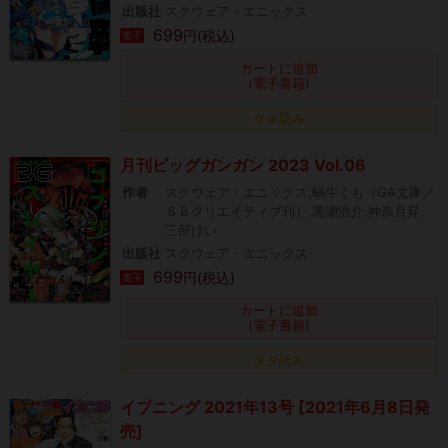
出版社
スクウェア・エニックス
699
円(税込)
電子
カートに追加
(電子書籍)
タダ読み
月刊ビッグガンガン 2023 Vol.06
作者
スクウェア・エニックス,蝸牛くも（GA文庫／
ＳＢクリエイティブ刊）,黒瀬浩介,神奈月昇,
三部けい
出版社
スクウェア・エニックス
699
円(税込)
電子
カートに追加
(電子書籍)
タダ読み
イブニング 2021年13号 [2021年6月8日発
売]