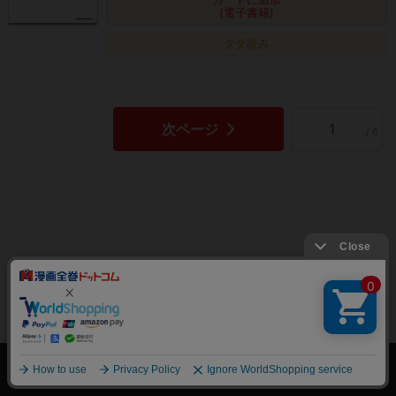
(電子書籍)
タダ読み
次ページ
/ 6
絞り込み
トップページ