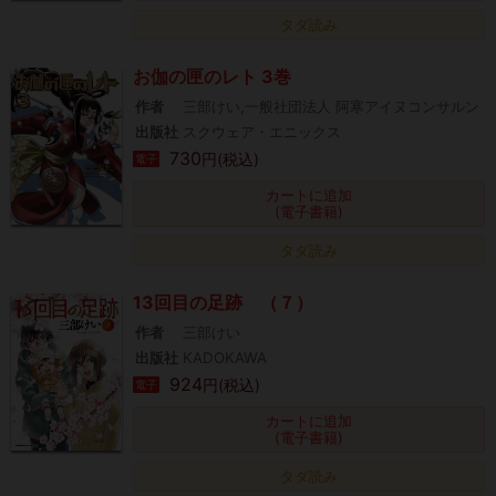
タダ読み
お伽の匣のレト 3巻
作者
三部けい,一般社団法人 阿寒アイヌコンサルン
出版社
スクウェア・エニックス
730
円(税込)
電子
カートに追加
(電子書籍)
タダ読み
13回目の足跡 （７）
作者
三部けい
出版社
KADOKAWA
924
円(税込)
電子
カートに追加
(電子書籍)
タダ読み