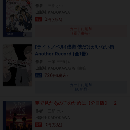
作者
三部けい
出版社
KADOKAWA
0
円(税込)
電子
カートに追加
(電子書籍)
[ライトノベル]僕街 僕だけがいない街
Another Record (全1冊)
作者
一肇,三部けい
出版社
KADOKAWA/角川書店
726
円(税込)
新品
カートに追加
(紙 新品)
夢で見たあの子のために【分冊版】 2
作者
三部けい
出版社
KADOKAWA
0
円(税込)
電子