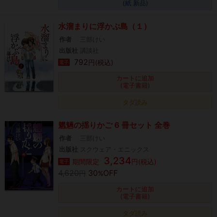
(紙 新品)
水溜まりに浮かぶ島（１）
作者
三部けい
出版社
講談社
792
円(税込)
電子
カートに追加
(電子書籍)
タダ読み
魍魎の揺りかご 6 冊セット 全巻
作者
三部けい
出版社
スクウェア・エニックス
3,234
期間限定
円(税込)
電子
4,620
30
OFF
円
%
カートに追加
(電子書籍)
タダ読み