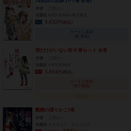
13回目の足跡 (1-7巻 全巻)
作者
三部けい
出版社
KADOKAWA/角川書店
5,632
円(税込)
新品
カートに追加
(紙 新品)
僕だけがいない街 9 冊セット 全巻
作者
三部けい
出版社
KADOKAWA
5,654
円(税込)
電子
カートに追加
(電子書籍)
タダ読み
魍魎の揺りかご1巻
作者
三部けい
出版社
スクウェア・エニックス