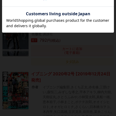
タダ読み
水溜まりに浮かぶ島（２）
作者
三部けい
出版社
講談社
792
円(税込)
電子
カートに追加
(電子書籍)
タダ読み
イブニング 2020年2号 [2019年12月24日
発売]
作者
イブニング編集部,きくち正太,赤名修,三部け
い,森恒二,みずしな孝之,平本アキラ,柳内大樹,
天樹征丸,さとうふみや,小林賢太郎,真船一雄,
恵本裕子,小林まこと,ポテチ次郎,オオイシヒ
ロト,オオガヒロミチ,さくらい,日本橋ヨヲコ,
木内亨,矢口高雄,立沢克美,前田悠,菜央こりん,