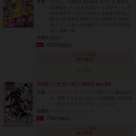
作者
イブニング編集部,多田基生,市川マサ,西荻弓
絵,幾田羊,クマガエ,宮澤ひしを,宮川サトシ,北
郷海,須本壮一,みずしな孝之,赤名修,前田悠,三
部けい,甲賀長生,馬田イスケ,和田洋人,天樹征
丸,さとうふみや,日本橋ヨヲコ,木内亨,木城ゆ
きと,真船一雄
出版社
講談社
420
円(税込)
電子
カートに追加
(電子書籍)
タダ読み
月刊ビッグガンガン 2023 Vol.09
作者
スクウェア・エニックス,三部けい,一般社団法
人 阿寒アイヌコンサルン,小林湖底（GA文庫
／ＳＢクリエイティブ刊）,りいちゅ
出版社
スクウェア・エニックス
730
円(税込)
電子
カートに追加
(電子書籍)