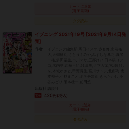
カートに追加
(電子書籍)
タダ読み
イブニング 2021年19号 [2021年9月14日発
売]
作者
イブニング編集部,馬田イスケ,赤名修,出端祐
大,天樹征丸,さとうふみや,みずしな孝之,真船
一雄,多田基生,市川マサ,三部けい,日本橋ヨヲ
コ,木内亨,西荻弓絵,幾田羊,クマガエ,宮澤ひし
を,木城ゆきと,甲賀長生,宮川サトシ,北郷海,恵
本裕子,小林まこと,ポテチ次郎,きらたかし,小
谷みどり,須本壮一,前田悠
出版社
講談社
420
円(税込)
電子
カートに追加
(電子書籍)
タダ読み