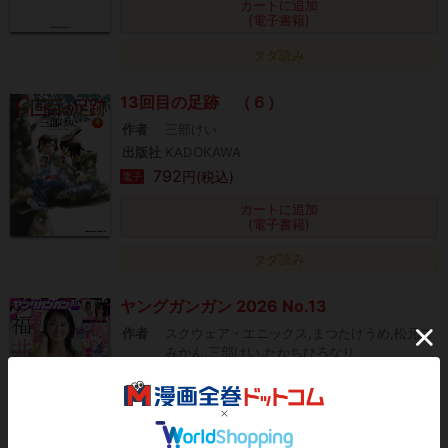
カートに追加
(電子書籍)
タダ読み
13回目の足跡 （６）
作者
三部けい
出版社
KADOKAWA
792
円(税込)
電子
カートに追加
(電子書籍)
タダ読み
ヤングガンガン 2026 No.13
作者
スクウェア・エニックス,まつたけうめ,松元こ
みかん,三部けい,たかちひろなり
出版社
スクウェア・エニックス
459
円(税込)
電子
カートに追加
(電子書籍)