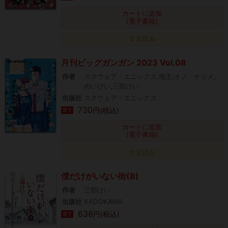
カートに追加
(電子書籍)
タダ読み
月刊ビッグガンガン 2023 Vol.08
作者
スクウェア・エニックス,地主,オノ・ナツメ,
めいびい,三部けい
出版社
スクウェア・エニックス
730
円(税込)
電子
カートに追加
(電子書籍)
タダ読み
僕だけがいない街(8)
作者
三部けい
出版社
KADOKAWA
638
円(税込)
電子