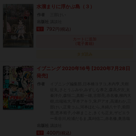
水溜まりに浮かぶ島（３）
作者
三部けい
出版社
講談社
792
円(税込)
電子
カートに追加
(電子書籍)
タダ読み
イブニング 2020年16号 [2020年7月28日
発売]
作者
イブニング編集部,日本橋ヨヲコ,木内亨,天樹
征丸,さとうふみや,みずしな孝之,森高夕次,太
秦洋介,森恒二,真船一雄,古部亮,赤名修,柳内大
樹,出端祐大,平本アキラ,朱戸アオ,高瀬わか,三
部けい,正青コム,河本ほむら,木綿八十子,前田
悠,恵本裕子,小林まこと,きくち正太,ザビエラ
ー長谷川,松浦だるま,真刈信二,赤名修,奥浩哉
出版社
講談社
400
円(税込)
電子