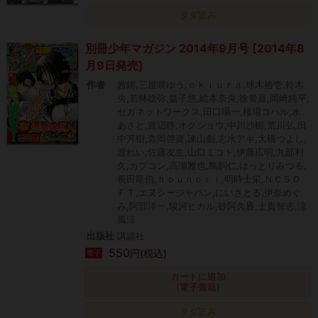
タダ読み
別冊少年マガジン 2014年9月号 [2014年8
月9日発売]
作者
茜錆,三屋咲ゆう,ｏｋｉｕｒａ,球木拾壱,鈴木
央,若林稔弥,益子悠,絵本奈央,徐誉庭,岡崎純平,
セガネットワークス,田口囁一,桜場コハル,水
あさと,渡辺静,オクショウ,中川沙樹,荒川弘,田
中芳樹,枩岡啓資,諫山創,志水アキ,大橋つよし,
渡れい,佐藤友生,山口ミコト,伊藤広明,九部利
久,カプコン,高瀬雅也,鳥飼仁,はっとりみつる,
長田龍伯,ｈｏｕｎｏｒｉ,明時士栄,ＮＣＳＯ
ＦＴ,エヌシージャパン,にいさとる,伊奈めぐ
み,阿部洋一,駿河ヒカル,砂阿久雁,士貴智志,涼
風涼
出版社
講談社
550
円(税込)
電子
カートに追加
(電子書籍)
タダ読み