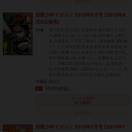
タダ読み
別冊少年マガジン 2015年9月号 [2015年8
月8日発売]
作者
瀬古浩司,不二涼介,加遠宏伸,金田陽介,ヒロユ
キ,最果タヒ,はっとりみつる,石沢庸介,上野二
兎,大部慧史,小川亮,二駅ずい,押見修造,飛田漱,
アトラス,球木拾壱,鈴木央,絵本奈央,徐誉庭,田
口囁一,桜場コハル,水あさと,中川沙樹,荒川弘,
田中芳樹,諫山創,大橋つよし,佐藤友生,山口ミ
コト,伊藤広明,長田龍伯,伊奈めぐみ,有田恵一
郎,宮島雅憲,茜錆,三屋咲ゆう,ｏｋｉｕｒａ,石
塚千尋,涼風涼,ＴＨＯＲＥＳ柴本,士貴智志
出版社
講談社
550
円(税込)
電子
カートに追加
(電子書籍)
タダ読み
別冊少年マガジン 2015年2月号 [2015年1