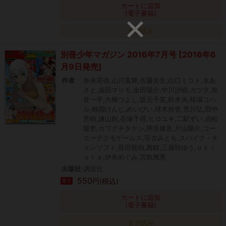
カートに追加
(電子書籍)
タダ読み
別冊少年マガジン 2016年7月号 [2016年6
月9日発売]
作者
奈央晃徳,山川直輝,佐藤友生,山口ミコト,水あ
さと,遠田マリモ,金田陽介,中川沙樹,カツヲ,奈
良一平,大橋つよし,坂元千笑,鈴木央,桜場コハ
ル,鶴淵けんじ,めいびい,球木拾壱,荒川弘,田中
芳樹,諫山創,石塚千尋,ヒロユキ,二駅ずい,貞松
龍壱,カワグチタケシ,押見修造,片山陽介,コー
エーテクモゲームス,笹古みとも,スパイク・チ
ェンソフト,長田龍伯,茜錆,三屋咲ゆう,ｏｋｉ
ｕｒａ,伊奈めぐみ,宮島雅憲
出版社
講談社
550
円(税込)
電子
カートに追加
(電子書籍)
タダ読み