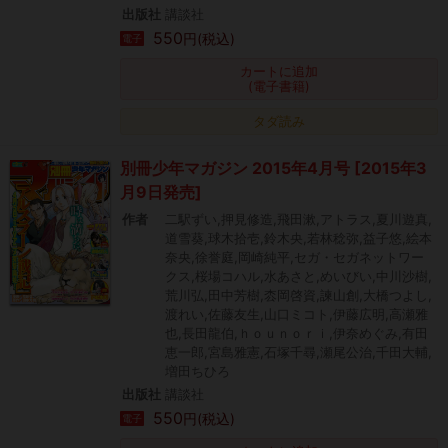
出版社
講談社
550
円(税込)
電子
カートに追加
(電子書籍)
タダ読み
別冊少年マガジン 2015年4月号 [2015年3
月9日発売]
作者
二駅ずい,押見修造,飛田漱,アトラス,夏川遊真,
道雪葵,球木拾壱,鈴木央,若林稔弥,益子悠,絵本
奈央,徐誉庭,岡崎純平,セガ・セガネットワー
クス,桜場コハル,水あさと,めいびい,中川沙樹,
荒川弘,田中芳樹,枩岡啓資,諫山創,大橋つよし,
渡れい,佐藤友生,山口ミコト,伊藤広明,高瀬雅
也,長田龍伯,ｈｏｕｎｏｒｉ,伊奈めぐみ,有田
恵一郎,宮島雅憲,石塚千尋,瀬尾公治,千田大輔,
増田ちひろ
出版社
講談社
550
円(税込)
電子