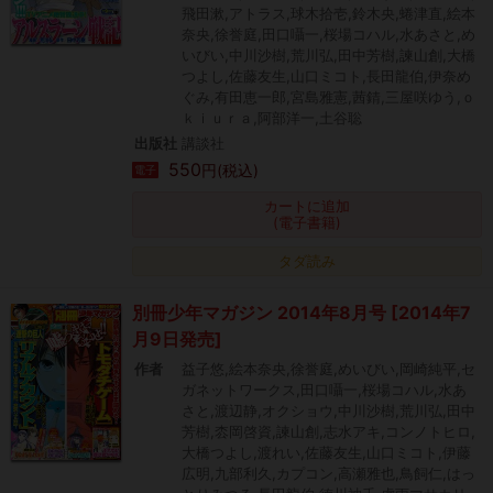
飛田漱,アトラス,球木拾壱,鈴木央,蜷津直,絵本
奈央,徐誉庭,田口囁一,桜場コハル,水あさと,め
いびい,中川沙樹,荒川弘,田中芳樹,諫山創,大橋
つよし,佐藤友生,山口ミコト,長田龍伯,伊奈め
ぐみ,有田恵一郎,宮島雅憲,茜錆,三屋咲ゆう,ｏ
ｋｉｕｒａ,阿部洋一,土谷聡
出版社
講談社
550
円(税込)
電子
カートに追加
(電子書籍)
タダ読み
別冊少年マガジン 2014年8月号 [2014年7
月9日発売]
作者
益子悠,絵本奈央,徐誉庭,めいびい,岡崎純平,セ
ガネットワークス,田口囁一,桜場コハル,水あ
さと,渡辺静,オクショウ,中川沙樹,荒川弘,田中
芳樹,枩岡啓資,諫山創,志水アキ,コンノトヒロ,
大橋つよし,渡れい,佐藤友生,山口ミコト,伊藤
広明,九部利久,カプコン,高瀬雅也,鳥飼仁,はっ