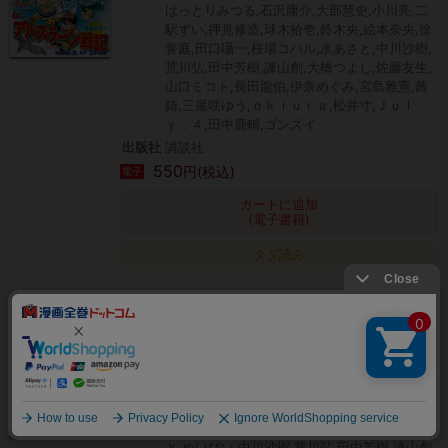
はっとりみつる,石沢庸介,大部慧史,小川亮,二
駅ずい,押見修造,球木拾壱,鈴木央,絵本奈央,徐
誉庭,田口囁一,桜場コハル,水あさと,中川沙樹,
荒川弘,田中芳樹,諫山創,大橋つよし,佐藤友生,
山口ミコト,長田龍伯,伊奈めぐみ,宮島雅憲,茜
錆,三屋咲ゆう,ｏｋｉｕｒａ,松井寸,Ｊｕｌ
ｙ．４,田中鹿輔,ゴンズイ
出版社
講談社
550
円(税込)
電子
カートに追加
(電子書籍)
タダ読み
別冊少年マガジン 2016年4月号 [2016年3
月9日発売]
作者
石塚千尋,笹古みとも,奈良一平,カワグチタケ
シ,カツヲ,瀬古浩司,不二涼介,加遠宏伸,金田陽
絞り込み
介,ヒロユキ,最果タヒ,はっとりみつる,大部慧
史,小川亮,二駅ずい,押見修造,球木拾壱,鈴木央,
絵本奈央,徐誉庭,田口囁一,桜場コハル,水あさ
と,めいびい,中川沙樹,荒川弘,田中芳樹,諫山創,