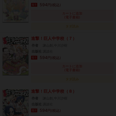
594
円(税込)
電子
カートに追加
(電子書籍)
タダ読み
進撃！巨人中学校（７）
作者
諫山創,中川沙樹
出版社
講談社
594
円(税込)
電子
カートに追加
(電子書籍)
タダ読み
進撃！巨人中学校（８）
作者
諫山創,中川沙樹
出版社
講談社
594
円(税込)
電子