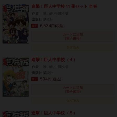
進撃！巨人中学校 11 冊セット 全巻
作者
諫山創,中川沙樹
出版社
講談社
6,534
円(税込)
電子
カートに追加
(電子書籍)
タダ読み
進撃！巨人中学校（４）
作者
諫山創,中川沙樹
出版社
講談社
594
円(税込)
電子
カートに追加
(電子書籍)
タダ読み
進撃！巨人中学校（５）