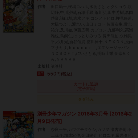
作者
田口囁一,桜場コハル,水あさと,オクショウ,渡
辺静,中川沙樹,石塚千尋,荒川弘,田中芳樹,枩岡
啓資,諫山創,志水アキ,コンノトヒロ,押見修造,
大橋つよし,渡れい,山口ミコト,佐藤友生,貴志
祐介,及川徹,伊藤広明,カプコン,九部利久,高瀬
雅也,鳥飼仁,はっとりみつる,長田龍伯,永椎晃
平,杉井光,新谷信貴,徳川神千,ＮＥＸＯＮ,虎雨
マサカリ,ｈｏｕｎｏｒｉ,エヌシージャパン,
ＮＣＳＯＦＴ,にいさとる,明時士栄,伊奈めぐ
み,ＮＡＶＡＲ
出版社
講談社
550
円(税込)
電子
カートに追加
(電子書籍)
タダ読み
別冊少年マガジン 2016年3月号 [2016年2
月9日発売]
作者
奈良一平,カワグチタケシ,カツヲ,瀬古浩司,不
二涼介,加遠宏伸,金田陽介,ヒロユキ,最果タヒ,