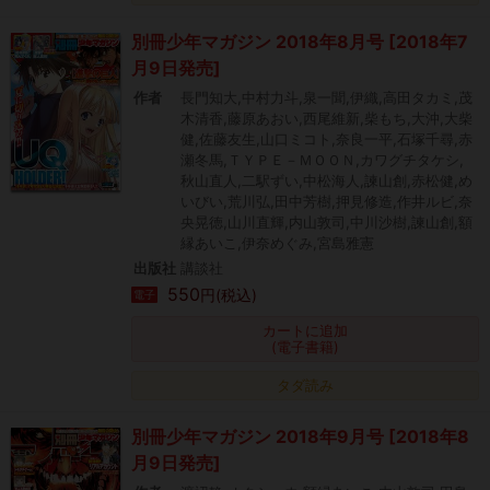
別冊少年マガジン 2018年8月号 [2018年7
月9日発売]
作者
長門知大,中村力斗,泉一聞,伊織,高田タカミ,茂
木清香,藤原あおい,西尾維新,柴もち,大沖,大柴
健,佐藤友生,山口ミコト,奈良一平,石塚千尋,赤
瀬冬馬,ＴＹＰＥ－ＭＯＯＮ,カワグチタケシ,
秋山直人,二駅ずい,中松海人,諫山創,赤松健,め
いびい,荒川弘,田中芳樹,押見修造,作井ルビ,奈
央晃徳,山川直輝,内山敦司,中川沙樹,諫山創,額
縁あいこ,伊奈めぐみ,宮島雅憲
出版社
講談社
550
円(税込)
電子
カートに追加
(電子書籍)
タダ読み
別冊少年マガジン 2018年9月号 [2018年8
月9日発売]