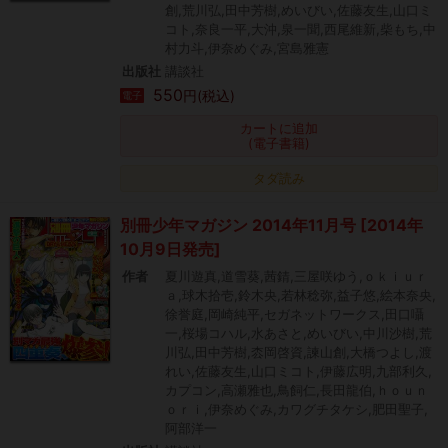
創,荒川弘,田中芳樹,めいびい,佐藤友生,山口ミ
コト,奈良一平,大沖,泉一聞,西尾維新,柴もち,中
村力斗,伊奈めぐみ,宮島雅憲
出版社
講談社
550
円(税込)
電子
カートに追加
(電子書籍)
タダ読み
別冊少年マガジン 2014年11月号 [2014年
10月9日発売]
作者
夏川遊真,道雪葵,茜錆,三屋咲ゆう,ｏｋｉｕｒ
ａ,球木拾壱,鈴木央,若林稔弥,益子悠,絵本奈央,
徐誉庭,岡崎純平,セガネットワークス,田口囁
一,桜場コハル,水あさと,めいびい,中川沙樹,荒
川弘,田中芳樹,枩岡啓資,諫山創,大橋つよし,渡
れい,佐藤友生,山口ミコト,伊藤広明,九部利久,
カプコン,高瀬雅也,鳥飼仁,長田龍伯,ｈｏｕｎ
ｏｒｉ,伊奈めぐみ,カワグチタケシ,肥田聖子,
阿部洋一