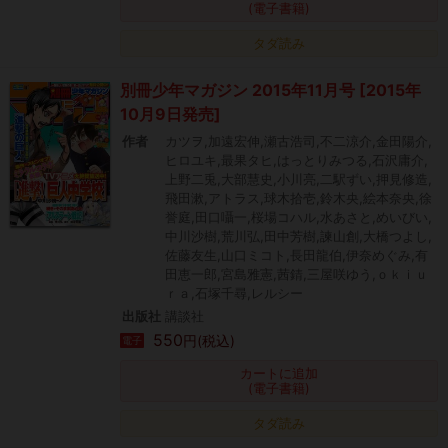
(電子書籍)
タダ読み
別冊少年マガジン 2015年11月号 [2015年
10月9日発売]
作者
カツヲ,加遠宏伸,瀬古浩司,不二涼介,金田陽介,
ヒロユキ,最果タヒ,はっとりみつる,石沢庸介,
上野二兎,大部慧史,小川亮,二駅ずい,押見修造,
飛田漱,アトラス,球木拾壱,鈴木央,絵本奈央,徐
誉庭,田口囁一,桜場コハル,水あさと,めいびい,
中川沙樹,荒川弘,田中芳樹,諫山創,大橋つよし,
佐藤友生,山口ミコト,長田龍伯,伊奈めぐみ,有
田恵一郎,宮島雅憲,茜錆,三屋咲ゆう,ｏｋｉｕ
ｒａ,石塚千尋,レルシー
出版社
講談社
550
円(税込)
電子
カートに追加
(電子書籍)
タダ読み