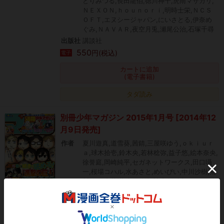
とりみつる,長田龍伯,徳川神千,虎雨マサカリ,
ＮＥＸＯＮ,ｈｏｕｎｏｒｉ,明時士栄,ＮＣＳ
ＯＦＴ,エヌシージャパン,にいさとる,伊奈め
ぐみ,ＮＡＶＡＲ,夜空月兎,瀬尾公治,石塚千尋
出版社
講談社
550
円(税込)
電子
カートに追加
(電子書籍)
タダ読み
別冊少年マガジン 2015年1月号 [2014年12
月9日発売]
作者
夏川遊真,道雪葵,茜錆,三屋咲ゆう,ｏｋｉｕｒ
ａ,球木拾壱,鈴木央,若林稔弥,益子悠,絵本奈央,
徐誉庭,岡崎純平,セガネットワークス,田口囁
一,桜場コハル,水あさと,めいびい,中川沙樹,荒
川弘,田中芳樹,枩岡啓資,諫山創,大橋つよし,渡
れい,佐藤友生,山口ミコト,伊藤広明,九部利久,
カプコン,高瀬雅也,長田龍伯,ｈｏｕｎｏｒｉ,
伊奈めぐみ,有田恵一郎,士貴智志,涼風涼,金田
陽介,といめん,宮島雅憲,阿部洋一,千田大輔