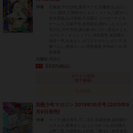
作者
広橋進,中川沙樹,遠田マリモ,佐藤友生,山口ミ
コト,茜錆,三屋咲ゆう,ｏｋｉｕｒａ,二駅ずい,
奈央晃徳,山川直輝,片山陽介,コーエーテクモ
ゲームス,石塚千尋,長田龍伯,渡れい,ヒロユキ,
荒川弘,田中芳樹,諫山創,めいびい,笹古みとも,
スパイク・チュンソフト,貞松龍壱,金田陽介,
奈良一平,水あさと,カワグチタケシ,カツヲ,大
橋つよし,桜場コハル,押見修造,伊奈めぐみ,宮
島雅憲
出版社
講談社
550
円(税込)
電子
カートに追加
(電子書籍)
タダ読み
別冊少年マガジン 2015年10月号 [2015年9
月9日発売]
作者
カツヲ,瀬古浩司,不二涼介,加遠宏伸,金田陽介,
ヒロユキ,最果タヒ,はっとりみつる,石沢庸介,
上野二兎,大部慧史,小川亮,二駅ずい,押見修造,