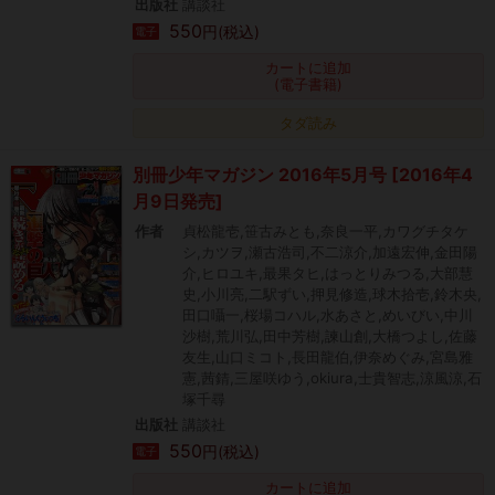
出版社
講談社
550
円(税込)
電子
カートに追加
(電子書籍)
タダ読み
別冊少年マガジン 2016年5月号 [2016年4
月9日発売]
作者
貞松龍壱,笹古みとも,奈良一平,カワグチタケ
シ,カツヲ,瀬古浩司,不二涼介,加遠宏伸,金田陽
介,ヒロユキ,最果タヒ,はっとりみつる,大部慧
史,小川亮,二駅ずい,押見修造,球木拾壱,鈴木央,
田口囁一,桜場コハル,水あさと,めいびい,中川
沙樹,荒川弘,田中芳樹,諫山創,大橋つよし,佐藤
友生,山口ミコト,長田龍伯,伊奈めぐみ,宮島雅
憲,茜錆,三屋咲ゆう,okiura,士貴智志,涼風涼,石
塚千尋
出版社
講談社
550
円(税込)
電子
カートに追加