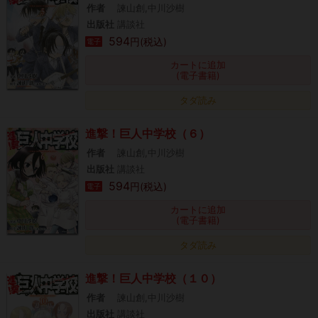
作者
諫山創,中川沙樹
出版社
講談社
594
円(税込)
電子
カートに追加
(電子書籍)
タダ読み
進撃！巨人中学校（６）
作者
諫山創,中川沙樹
出版社
講談社
594
円(税込)
電子
カートに追加
(電子書籍)
タダ読み
進撃！巨人中学校（１０）
作者
諫山創,中川沙樹
出版社
講談社