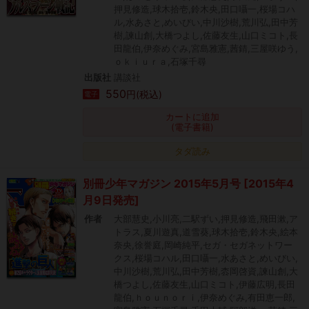
押見修造,球木拾壱,鈴木央,田口囁一,桜場コハ
ル,水あさと,めいびい,中川沙樹,荒川弘,田中芳
樹,諫山創,大橋つよし,佐藤友生,山口ミコト,長
田龍伯,伊奈めぐみ,宮島雅憲,茜錆,三屋咲ゆう,
ｏｋｉｕｒａ,石塚千尋
出版社
講談社
550
円(税込)
電子
カートに追加
(電子書籍)
タダ読み
別冊少年マガジン 2015年5月号 [2015年4
月9日発売]
作者
大部慧史,小川亮,二駅ずい,押見修造,飛田漱,ア
トラス,夏川遊真,道雪葵,球木拾壱,鈴木央,絵本
奈央,徐誉庭,岡崎純平,セガ・セガネットワー
クス,桜場コハル,田口囁一,水あさと,めいびい,
中川沙樹,荒川弘,田中芳樹,枩岡啓資,諫山創,大
橋つよし,佐藤友生,山口ミコト,伊藤広明,長田
龍伯,ｈｏｕｎｏｒｉ,伊奈めぐみ,有田恵一郎,