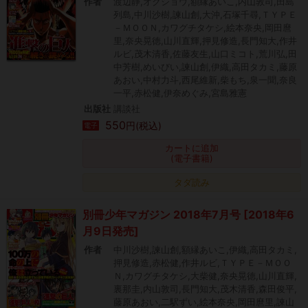
作者
渡辺静,オクショウ,額縁あいこ,内山敦司,田島
列島,中川沙樹,諫山創,大沖,石塚千尋,ＴＹＰＥ
－ＭＯＯＮ,カワグチタケシ,絵本奈央,岡田麿
里,奈央晃徳,山川直輝,押見修造,長門知大,作井
ルビ,茂木清香,佐藤友生,山口ミコト,荒川弘,田
中芳樹,めいびい,諫山創,伊織,高田タカミ,藤原
あおい,中村力斗,西尾維新,柴もち,泉一聞,奈良
一平,赤松健,伊奈めぐみ,宮島雅憲
出版社
講談社
550
円(税込)
電子
カートに追加
(電子書籍)
タダ読み
別冊少年マガジン 2018年7月号 [2018年6
月9日発売]
作者
中川沙樹,諫山創,額縁あいこ,伊織,高田タカミ,
押見修造,赤松健,作井ルビ,ＴＹＰＥ－ＭＯＯ
Ｎ,カワグチタケシ,大柴健,奈央晃徳,山川直輝,
裏那圭,内山敦司,長門知大,茂木清香,森田俊平,
藤原あおい,二駅ずい,絵本奈央,岡田麿里,諫山