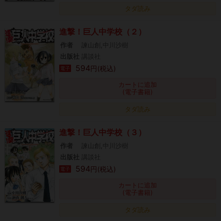
タダ読み
進撃！巨人中学校（２）
作者
諫山創,中川沙樹
出版社
講談社
594
円(税込)
電子
カートに追加
(電子書籍)
タダ読み
進撃！巨人中学校（３）
作者
諫山創,中川沙樹
出版社
講談社
594
円(税込)
電子
カートに追加
(電子書籍)
タダ読み