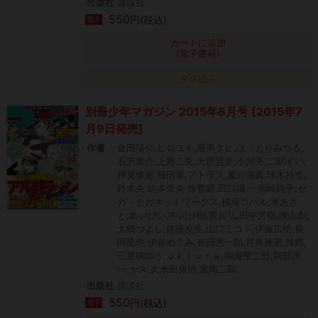
出版社
講談社
550
円(税込)
電子
カートに追加
(電子書籍)
タダ読み
別冊少年マガジン 2015年8月号 [2015年7
月9日発売]
作者
金田陽介,ヒロユキ,最果タヒ,はっとりみつる,
石沢庸介,上野二兎,大部慧史,小川亮,二駅ずい,
押見修造,飛田漱,アトラス,夏川遊真,球木拾壱,
鈴木央,絵本奈央,徐誉庭,田口囁一,岡崎純平,セ
ガ・セガネットワークス,桜場コハル,水あさ
と,めいびい,中川沙樹,荒川弘,田中芳樹,諫山創,
大橋つよし,佐藤友生,山口ミコト,伊藤広明,長
田龍伯,伊奈めぐみ,有田恵一郎,宮島雅憲,茜錆,
三屋咲ゆう,ｏｋｉｕｒａ,鳴海聖二郎,阿部洋
一,ヤス,久米田康治,富岡二郎
出版社
講談社
550
円(税込)
電子