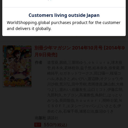
出版社
講談社
550
円(税込)
電子
カートに追加
(電子書籍)
タダ読み
別冊少年マガジン 2014年10月号 [2014年9
月9日発売]
作者
道雪葵,茜錆,三屋咲ゆう,ｏｋｉｕｒａ,球木拾
壱,鈴木央,若林稔弥,益子悠,絵本奈央,徐誉庭,岡
崎純平,セガネットワークス,田口囁一,桜場コ
ハル,水あさと,めいびい,渡辺静,オクショウ,中
川沙樹,荒川弘,田中芳樹,枩岡啓資,諫山創,大橋
つよし,渡れい,佐藤友生,山口ミコト,伊藤広明,
九部利久,カプコン,高瀬雅也,鳥飼仁,はっとり
みつる,長田龍伯,ｈｏｕｎｏｒｉ,明時士栄,Ｎ
ＣＳＯＦＴ,エヌシージャパン,にいさとる,伊
奈めぐみ,石塚千尋,瀬尾公治,飯沼ゆうき
出版社
講談社
550
円(税込)
電子