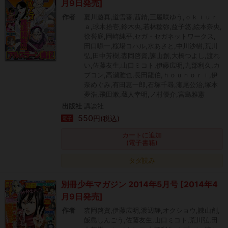
月9日発売]
作者
夏川遊真,道雪葵,茜錆,三屋咲ゆう,ｏｋｉｕｒ
ａ,球木拾壱,鈴木央,若林稔弥,益子悠,絵本奈央,
徐誉庭,岡崎純平,セガ・セガネットワークス,
田口囁一,桜場コハル,水あさと,中川沙樹,荒川
弘,田中芳樹,枩岡啓資,諫山創,大橋つよし,渡れ
い,佐藤友生,山口ミコト,伊藤広明,九部利久,カ
プコン,高瀬雅也,長田龍伯,ｈｏｕｎｏｒｉ,伊
奈めぐみ,有田恵一郎,石塚千尋,瀬尾公治,塚本
夢浩,飛田漱,蔵人幸明,ノ村優介,宮島雅憲
出版社
講談社
550
円(税込)
電子
カートに追加
(電子書籍)
タダ読み
別冊少年マガジン 2014年5月号 [2014年4
月9日発売]
作者
枩岡啓資,伊藤広明,渡辺静,オクショウ,諫山創,
飯島しんごう,佐藤友生,山口ミコト,荒川弘,田