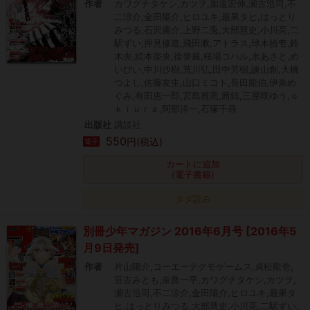
作者
カワグチタケシ,カツヲ,加遠宏伸,瀬古浩司,不
二涼介,金田陽介,ヒロユキ,最果タヒ,はっとり
みつる,石沢庸介,上野二兎,大部慧史,小川亮,二
駅ずい,押見修造,飛田漱,アトラス,球木拾壱,鈴
木央,絵本奈央,徐誉庭,桜場コハル,水あさと,め
いびい,中川沙樹,荒川弘,田中芳樹,諫山創,大橋
つよし,佐藤友生,山口ミコト,長田龍伯,伊奈め
ぐみ,有田恵一郎,宮島雅憲,茜錆,三屋咲ゆう,ｏ
ｋｉｕｒａ,阿部洋一,石塚千尋
出版社
講談社
550
円(税込)
電子
カートに追加
(電子書籍)
タダ読み
別冊少年マガジン 2016年6月号 [2016年5
月9日発売]
作者
片山陽介,コーエーテクモゲームス,貞松龍壱,
笹古みとも,奈良一平,カワグチタケシ,カツヲ,
瀬古浩司,不二涼介,金田陽介,ヒロユキ,最果タ
ヒ,はっとりみつる,大部慧史,小川亮,二駅ずい,