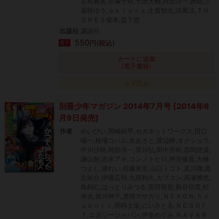
宮島雅憲,石塚千尋,千田大輔,阿部洋一,茜錆,三
屋咲ゆう,ｏｋｉｕｒａ,士貴智志,涼風涼,ＴＨ
ＯＲＥＳ柴本,益子悠
出版社
講談社
550
円(税込)
電子
カートに追加
(電子書籍)
タダ読み
別冊少年マガジン 2014年7月号 [2014年6
月9日発売]
作者
めいびい,岡崎純平,セガネットワークス,田口
囁一,桜場コハル,水あさと,渡辺静,オクショウ,
中川沙樹,阿部洋一,荒川弘,田中芳樹,枩岡啓資,
諫山創,志水アキ,コンノトヒロ,押見修造,大橋
つよし,渡れい,佐藤友生,山口ミコト,及川徹,貴
志祐介,伊藤広明,九部利久,カプコン,高瀬雅也,
鳥飼仁,はっとりみつる,長田龍伯,新谷信貴,杉
井光,徳川神千,虎雨マサカリ,ＮＥＸＯＮ,ｈｏ
ｕｎｏｒｉ,明時士栄,にいさとる,ＮＣＳＯＦ
Ｔ,エヌシージャパン,伊奈めぐみ,ＮＡＶＡＲ