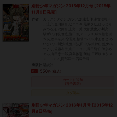
別冊少年マガジン 2015年12月号 [2015年
11月9日発売]
作者
カワグチタケシ,カツヲ,加遠宏伸,瀬古浩司,不
二涼介,金田陽介,ヒロユキ,最果タヒ,はっとり
みつる,石沢庸介,上野二兎,大部慧史,小川亮,二
駅ずい,押見修造,飛田漱,アトラス,球木拾壱,鈴
木央,絵本奈央,徐誉庭,桜場コハル,水あさと,め
いびい,中川沙樹,荒川弘,田中芳樹,諫山創,大橋
つよし,佐藤友生,山口ミコト,長田龍伯,伊奈め
ぐみ,有田恵一郎,宮島雅憲,茜錆,三屋咲ゆう,ｏ
ｋｉｕｒａ,阿部洋一,石塚千尋
出版社
講談社
550
円(税込)
電子
カートに追加
(電子書籍)
タダ読み
別冊少年マガジン 2016年1月号 [2015年12
月9日発売]