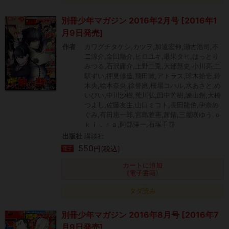
別冊少年マガジン 2016年2月号 [2016年1
月9日発売]
作者
カワグチタケシ,カツヲ,加遠宏伸,瀬古浩司,不
二涼介,金田陽介,ヒロユキ,最果タヒ,はっとり
みつる,石沢庸介,上野二兎,大部慧史,小川亮,二
駅ずい,押見修造,飛田漱,アトラス,球木拾壱,鈴
木央,絵本奈央,徐誉庭,桜場コハル,水あさと,め
いびい,中川沙樹,荒川弘,田中芳樹,諫山創,大橋
つよし,佐藤友生,山口ミコト,長田龍伯,伊奈め
ぐみ,有田恵一郎,宮島雅憲,茜錆,三屋咲ゆう,ｏ
ｋｉｕｒａ,阿部洋一,石塚千尋
出版社
講談社
550
円(税込)
電子
カートに追加
(電子書籍)
タダ読み
別冊少年マガジン 2016年8月号 [2016年7
月9日発売]