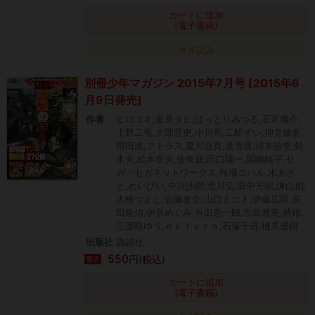
カートに追加
(電子書籍)
タダ読み
別冊少年マガジン 2015年7月号 [2015年6
月9日発売]
作者
ヒロユキ,最果タヒ,はっとりみつる,石沢庸介,
上野二兎,大部慧史,小川亮,二駅ずい,押見修造,
飛田漱,アトラス,夏川遊真,道雪葵,球木拾壱,鈴
木央,絵本奈央,徐誉庭,田口囁一,岡崎純平,セ
ガ・セガネットワークス,桜場コハル,水あさ
と,めいびい,中川沙樹,荒川弘,田中芳樹,諫山創,
大橋つよし,佐藤友生,山口ミコト,伊藤広明,長
田龍伯,伊奈めぐみ,有田恵一郎,宮島雅憲,茜錆,
三屋咲ゆう,ｏｋｉｕｒａ,石塚千尋,樋爪優樹
出版社
講談社
550
円(税込)
電子
カートに追加
(電子書籍)