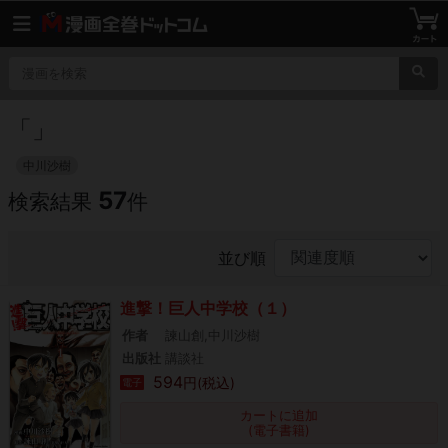
「
」
中川沙樹
57
検索結果
件
並び順
進撃！巨人中学校（１）
作者
諫山創,中川沙樹
出版社
講談社
594
円(税込)
電子
カートに追加
(電子書籍)