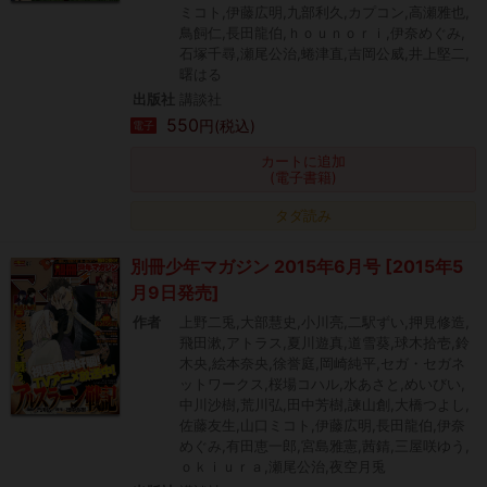
ミコト,伊藤広明,九部利久,カプコン,高瀬雅也,
鳥飼仁,長田龍伯,ｈｏｕｎｏｒｉ,伊奈めぐみ,
石塚千尋,瀬尾公治,蜷津直,吉岡公威,井上堅二,
曙はる
出版社
講談社
550
円(税込)
電子
カートに追加
(電子書籍)
タダ読み
別冊少年マガジン 2015年6月号 [2015年5
月9日発売]
作者
上野二兎,大部慧史,小川亮,二駅ずい,押見修造,
飛田漱,アトラス,夏川遊真,道雪葵,球木拾壱,鈴
木央,絵本奈央,徐誉庭,岡崎純平,セガ・セガネ
ットワークス,桜場コハル,水あさと,めいびい,
中川沙樹,荒川弘,田中芳樹,諫山創,大橋つよし,
佐藤友生,山口ミコト,伊藤広明,長田龍伯,伊奈
めぐみ,有田恵一郎,宮島雅憲,茜錆,三屋咲ゆう,
ｏｋｉｕｒａ,瀬尾公治,夜空月兎