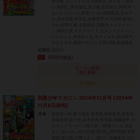
中芳樹,コンノトヒロ,九部利久,カプコン,渡れ
い,鳥飼仁,押見修造,及川徹,貴志祐介,阿部洋一,
はっとりみつる,桜場コハル,長田龍伯,志水ア
キ,新谷信貴,杉井光,永椎晃平,中川沙樹,駿河ヒ
カル,砂阿久雁,士貴智志,涼風涼,ｈｏｕｎｏｒ
ｉ,明時士栄,ＮＣＳＯＦＴ,エヌシ―ジャパン,
にいさとる,伊奈めぐみ,ＮＡＶＡＲ,徳川神千,
ＮＥＸＯＮ,虎雨マサカリ,千田大輔,高瀬雅也
出版社
講談社
550
円(税込)
電子
カートに追加
(電子書籍)
タダ読み
別冊少年マガジン 2014年12月号 [2014年
11月8日発売]
作者
有田恵一郎,夏川遊真,道雪葵,球木拾壱,鈴木央,
若林稔弥,益子悠,絵本奈央,徐誉庭,岡崎純平,セ
ガネットワークス,田口囁一,桜場コハル,水あ
さと,めいびい,中川沙樹,荒川弘,田中芳樹,枩岡
啓資,諫山創,大橋つよし,渡れい,佐藤友生,山口