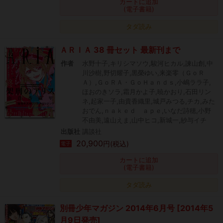
カートに追加
(電子書籍)
タダ読み
ＡＲＩＡ 38 冊セット 最新刊まで
作者
水野十子,キリシマソウ,駿河ヒカル,諫山創,中
川沙樹,野切耀子,黒榮ゆい,来楽零（ＧｏＲ
Ａ）,ＧｏＲＡ・ＧｏＨａｎｄｓ,小嶋ララ子,
ほおのきソラ,霜月かよ子,暁かおり,石田リン
ネ,起家一子,由貴香織里,城戸みつる,チカ,みた
おでん,ｎａｋｅｄ ａｐｅ,いなだ詩穂,小野
不由美,遠山えま,山中ヒコ,新城一,紗与イチ
出版社
講談社
20,900
円(税込)
電子
カートに追加
(電子書籍)
タダ読み
別冊少年マガジン 2014年6月号 [2014年5
月9日発売]