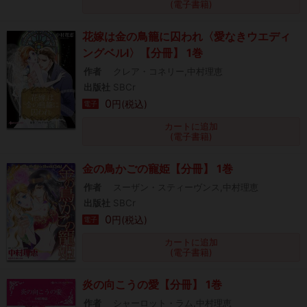
(電子書籍)
花嫁は金の鳥籠に囚われ〈愛なきウエディ
ングベルⅠ〉【分冊】 1巻
作者
クレア・コネリー,中村理恵
出版社
SBCr
0
円(税込)
電子
カートに追加
(電子書籍)
金の鳥かごの寵姫【分冊】 1巻
作者
スーザン・スティーヴンス,中村理恵
出版社
SBCr
0
円(税込)
電子
カートに追加
(電子書籍)
炎の向こうの愛【分冊】 1巻
作者
シャーロット・ラム,中村理恵