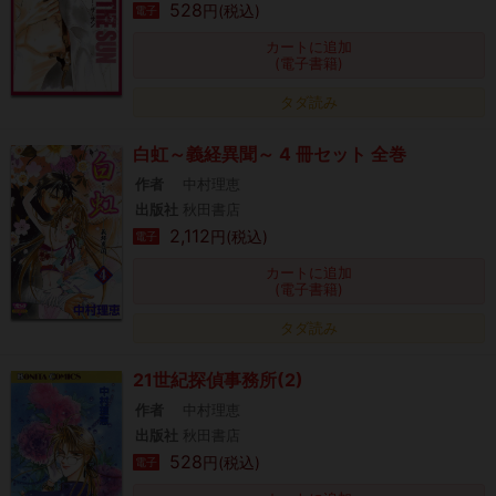
528
円(税込)
電子
カートに追加
(電子書籍)
タダ読み
白虹～義経異聞～ 4 冊セット 全巻
作者
中村理恵
出版社
秋田書店
2,112
円(税込)
電子
カートに追加
(電子書籍)
タダ読み
21世紀探偵事務所(2)
作者
中村理恵
出版社
秋田書店
528
円(税込)
電子