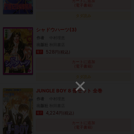
カートに追加
(電子書籍)
タダ読み
シャドウハーツ(3)
作者
中村理恵
出版社
秋田書店
528
円(税込)
電子
カートに追加
(電子書籍)
タダ読み
JUNGLE BOY 8 冊セット 全巻
作者
中村理恵
出版社
秋田書店
4,224
円(税込)
電子
カートに追加
(電子書籍)