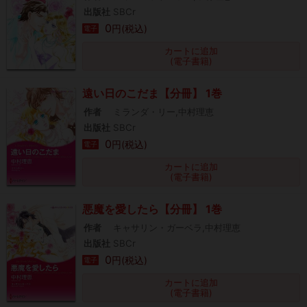
出版社
SBCr
0
円(税込)
電子
カートに追加
(電子書籍)
遠い日のこだま【分冊】 1巻
作者
ミランダ・リー,中村理恵
出版社
SBCr
0
円(税込)
電子
カートに追加
(電子書籍)
悪魔を愛したら【分冊】 1巻
作者
キャサリン・ガーベラ,中村理恵
出版社
SBCr
0
円(税込)
電子
カートに追加
(電子書籍)