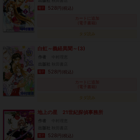
出版社
秋田書店
528
円(税込)
電子
カートに追加
(電子書籍)
タダ読み
白虹～義経異聞～(3)
作者
中村理恵
出版社
秋田書店
528
円(税込)
電子
カートに追加
(電子書籍)
タダ読み
地上の星 21世紀探偵事務所
作者
中村理恵
出版社
秋田書店
528
円(税込)
電子