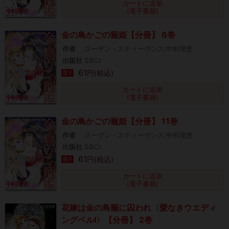
カートに追加
(電子書籍)
金の鳥かごの寵姫【分冊】 6巻
作者
スーザン・スティーヴンス,中村理恵
出版社
SBCr
61
円(税込)
電子
カートに追加
(電子書籍)
金の鳥かごの寵姫【分冊】 11巻
作者
スーザン・スティーヴンス,中村理恵
出版社
SBCr
61
円(税込)
電子
カートに追加
(電子書籍)
花嫁は金の鳥籠に囚われ〈愛なきウエディ
ングベルⅠ〉【分冊】 2巻