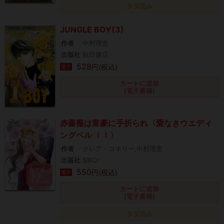
タダ読み
JUNGLE BOY(3)
作者
中村理恵
出版社
秋田書店
528
円(税込)
電子
カートに追加
(電子書籍)
赤薔薇は富豪に手折られ〈愛なきウエディ
ングベル ＩＩ〉
作者
クレア・コネリー,中村理恵
出版社
SBCr
550
円(税込)
電子
カートに追加
(電子書籍)
タダ読み