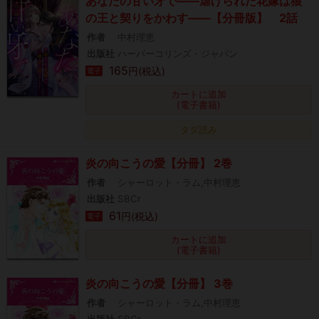
あなたの甘い牙で――虐げられた花嫁は狼
の王と契りをかわす――【分冊版】 2話
作者
中村理恵
出版社
ハーパーコリンズ・ジャパン
165
円(税込)
電子
カートに追加
(電子書籍)
タダ読み
炎の向こうの愛【分冊】 2巻
作者
シャーロット・ラム,中村理恵
出版社
SBCr
61
円(税込)
電子
カートに追加
(電子書籍)
炎の向こうの愛【分冊】 3巻
作者
シャーロット・ラム,中村理恵
出版社
SBCr