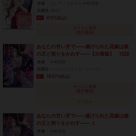
作者
クレア・コネリー,中村理恵
出版社
SBCr
61
円(税込)
電子
カートに追加
(電子書籍)
あなたの甘い牙で――虐げられた花嫁は狼
の王と契りをかわす――【分冊版】 12話
作者
中村理恵
出版社
ハーパーコリンズ・ジャパン
165
円(税込)
電子
カートに追加
(電子書籍)
タダ読み
あなたの甘い牙で――虐げられた花嫁は狼
の王と契りをかわす―― １
作者
中村理恵