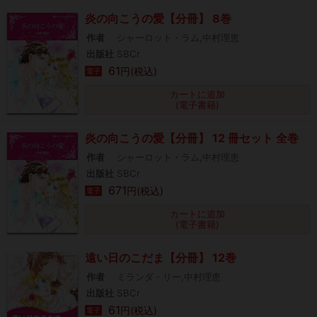
炎の向こうの愛【分冊】 8巻
作者
シャーロット・ラム,中村理恵
出版社
SBCr
61
円(税込)
電子
カートに追加
(電子書籍)
炎の向こうの愛【分冊】 12 冊セット 全巻
作者
シャーロット・ラム,中村理恵
出版社
SBCr
671
円(税込)
電子
カートに追加
(電子書籍)
遠い日のこだま【分冊】 12巻
作者
ミランダ・リー,中村理恵
出版社
SBCr
61
円(税込)
電子