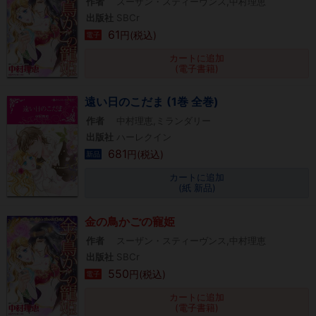
作者
スーザン・スティーヴンス,中村理恵
出版社
SBCr
61
円(税込)
電子
カートに追加
(電子書籍)
遠い日のこだま (1巻 全巻)
作者
中村理恵,ミランダリー
出版社
ハーレクイン
681
円(税込)
新品
カートに追加
(紙 新品)
金の鳥かごの寵姫
作者
スーザン・スティーヴンス,中村理恵
出版社
SBCr
550
円(税込)
電子
カートに追加
(電子書籍)