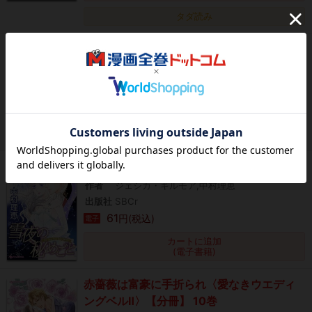
タダ読み
雪夜の秘めごと【分冊】 3巻
作者
ジェシカ・ギルモア,中村理恵
出版社
SBCr
61
円(税込)
電子
カートに追加
(電子書籍)
雪夜の秘めごと【分冊】 6巻
作者
ジェシカ・ギルモア,中村理恵
出版社
SBCr
61
円(税込)
電子
カートに追加
(電子書籍)
赤薔薇は富豪に手折られ〈愛なきウエディ
ングベルⅡ〉【分冊】 10巻