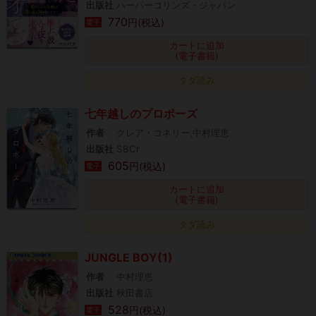
出版社
ハーパーコリンズ・ジャパン
770
円(税込)
電子
カートに追加
(電子書籍)
タダ読み
七年越しのプロポーズ
作者
クレア・コネリー,中村理恵
出版社
SBCr
605
円(税込)
電子
カートに追加
(電子書籍)
タダ読み
JUNGLE BOY(1)
作者
中村理恵
出版社
秋田書店
528
円(税込)
電子