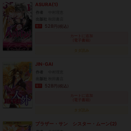
ASURA(1)
作者
中村理恵
出版社
秋田書店
528
円(税込)
電子
カートに追加
(電子書籍)
タダ読み
JIN-GAI
作者
中村理恵
出版社
秋田書店
528
円(税込)
電子
カートに追加
(電子書籍)
タダ読み
ブラザー・サン シスター・ムーン(2)