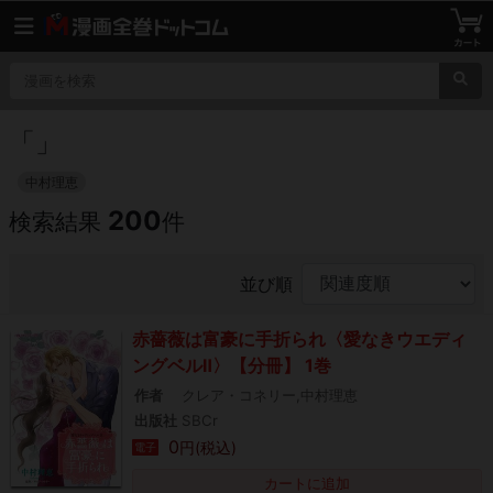
「
」
中村理恵
200
検索結果
件
並び順
赤薔薇は富豪に手折られ〈愛なきウエディ
ングベルⅡ〉【分冊】 1巻
作者
クレア・コネリー,中村理恵
出版社
SBCr
0
円(税込)
電子
カートに追加