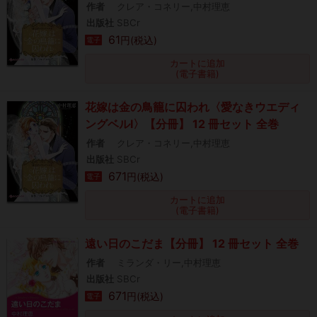
作者
クレア・コネリー,中村理恵
出版社
SBCr
61
円(税込)
電子
カートに追加
(電子書籍)
花嫁は金の鳥籠に囚われ〈愛なきウエディ
ングベルⅠ〉【分冊】 12 冊セット 全巻
作者
クレア・コネリー,中村理恵
出版社
SBCr
671
円(税込)
電子
カートに追加
(電子書籍)
遠い日のこだま【分冊】 12 冊セット 全巻
作者
ミランダ・リー,中村理恵
出版社
SBCr
671
円(税込)
電子