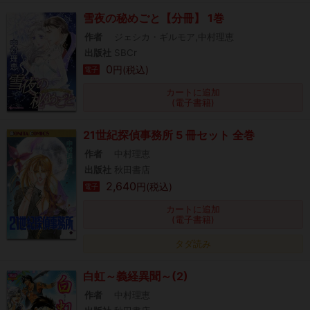
雪夜の秘めごと【分冊】 1巻
作者
ジェシカ・ギルモア,中村理恵
出版社
SBCr
0
円(税込)
電子
カートに追加
(電子書籍)
21世紀探偵事務所 5 冊セット 全巻
作者
中村理恵
出版社
秋田書店
2,640
円(税込)
電子
カートに追加
(電子書籍)
タダ読み
白虹～義経異聞～(2)
作者
中村理恵