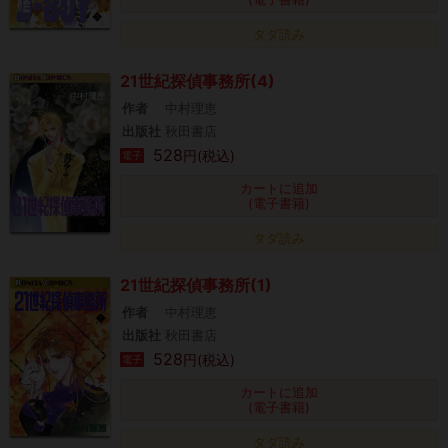
タダ読み
21世紀探偵事務所(4)
作者
中村理恵
出版社
秋田書店
528
円(税込)
電子
カートに追加
(電子書籍)
タダ読み
21世紀探偵事務所(1)
作者
中村理恵
出版社
秋田書店
528
円(税込)
電子
カートに追加
(電子書籍)
タダ読み