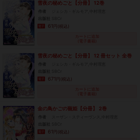
雪夜の秘めごと【分冊】 12巻
作者
ジェシカ・ギルモア,中村理恵
出版社
SBCr
61
円(税込)
電子
カートに追加
(電子書籍)
雪夜の秘めごと【分冊】 12 冊セット 全巻
作者
ジェシカ・ギルモア,中村理恵
出版社
SBCr
671
円(税込)
電子
カートに追加
(電子書籍)
金の鳥かごの寵姫【分冊】 2巻
作者
スーザン・スティーヴンス,中村理恵
出版社
SBCr
61
円(税込)
電子