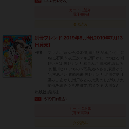
440
円(税込)
電子
カートに追加
(電子書籍)
タダ読み
別冊フレンド 2019年8月号[2019年7月13
日発売]
作者
マキノ,ぢゅん子,斉木優,黒月悠,餡蜜,ひぐちに
ちほ,石沢うみ,三次マキ,恩田ゆじ,はつはる,町
野いろは,黒野カンナ,和泉みお,清水茜,渡辺あ
ゆ,相川ヒロ,いちのへ瑠美,春木さき,安曇ゆう
ひ,榊あおい,青崎未来,黒野カンナ,北川夕夏,千
里みこ,あかり,瀬戸さとみ,七海のじ,汐咲リナ,
蘭那,帆那みつき,中町文,柿ミツキ,大川なぎ
出版社
講談社
519
円(税込)
電子
カートに追加
(電子書籍)
タダ読み