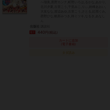
へ瑠美,黒野カンナ,町野いろは,るかな,あかり,
北川夕夏,古里こう,千里みこ,りぃ,鈴峰あおい,
大友なな,渡辺あゆ,古里こう,さとる,紅雨ぐみ,
西野ひな,帆那みつき,柿ミツキ,なるき,あなし
ん
出版社
講談社
440
円(税込)
電子
カートに追加
(電子書籍)
タダ読み