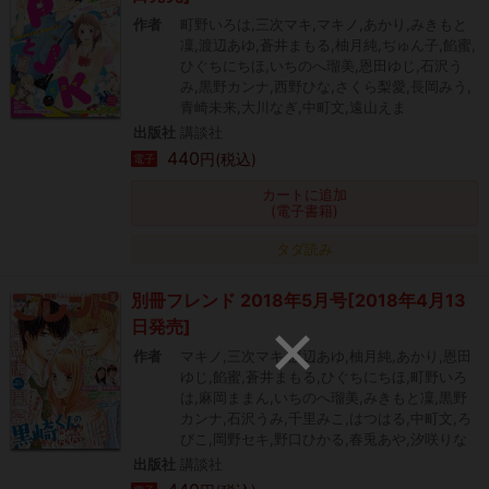
作者
町野いろは,三次マキ,マキノ,あかり,みきもと
凜,渡辺あゆ,蒼井まもる,柚月純,ぢゅん子,餡蜜,
ひぐちにちほ,いちのへ瑠美,恩田ゆじ,石沢う
み,黒野カンナ,西野ひな,さくら梨愛,長岡みう,
青崎未来,大川なぎ,中町文,遠山えま
出版社
講談社
440
円(税込)
電子
カートに追加
(電子書籍)
タダ読み
別冊フレンド 2018年5月号[2018年4月13
日発売]
作者
マキノ,三次マキ,渡辺あゆ,柚月純,あかり,恩田
ゆじ,餡蜜,蒼井まもる,ひぐちにちほ,町野いろ
は,麻岡ままん,いちのへ瑠美,みきもと凜,黒野
カンナ,石沢うみ,千里みこ,はつはる,中町文,ろ
びこ,岡野セキ,野口ひかる,春兎あや,汐咲りな
出版社
講談社