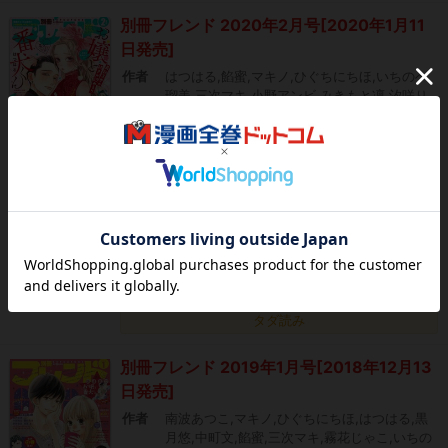
別冊フレンド 2020年2月号[2020年1月11
日発売]
作者
はつはる,餡蜜,マキノ,ひぐちにちほ,いちのへ
瑠美,三次マキ,小野アンビ,みきもと凜,汐咲り
な,岩井あき,藍澤さつき,恩田ゆじ,西香はち,斉
木優,黒野カンナ,和泉みお,清水茜,あかり,石沢
うみ,榊あおい,青崎未来,安曇ゆうひ,瀬戸さと
み,七海のじ,岡野セキ,持永るい,雪川海音,中町
文
出版社
講談社
510
円(税込)
電子
カートに追加
(電子書籍)
タダ読み
別冊フレンド 2019年1月号[2018年12月13
日発売]
作者
南波あつこ,マキノ,ひぐちにちほ,はつはる,黒
月悠,中町文,餡蜜,三次マキ,霧花じゃこ,いちの