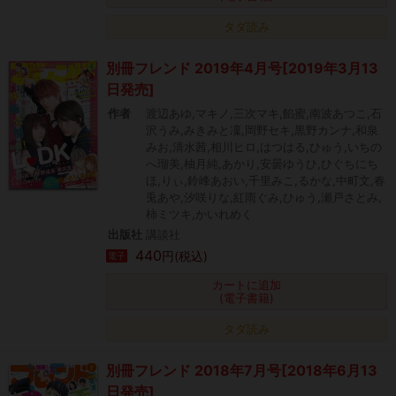
タダ読み
別冊フレンド 2019年4月号[2019年3月13
日発売]
作者
渡辺あゆ,マキノ,三次マキ,餡蜜,南波あつこ,石
沢うみ,みきみと凜,岡野セキ,黒野カンナ,和泉
みお,清水茜,相川ヒロ,はつはる,ひゅう,いちの
へ瑠美,柚月純,あかり,安曇ゆうひ,ひぐちにち
ほ,りぃ,鈴峰あおい,千里みこ,るかな,中町文,春
兎あや,汐咲りな,紅雨ぐみ,ひゅう,瀬戸さとみ,
柿ミツキ,かいれめく
出版社
講談社
440
円(税込)
電子
カートに追加
(電子書籍)
タダ読み
別冊フレンド 2018年7月号[2018年6月13
日発売]