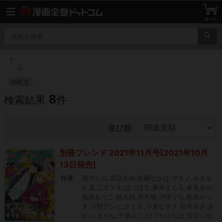
「
」
中町文
8
検索結果
件
並び順
別冊フレンド 2021年11月号[2021年10月
13日発売]
作者
相川ヒロ,渡辺あゆ,春藤なかば,マキノ,みきも
と凜,三次マキ,はつはる,蒼井まもる,春兎あや,
南波あつこ,柚月純,斉木優,汐咲りな,帆那みつ
き,小野アンビ,さとる,小麦なぎさ,岩井あき,あ
かり,るかな,千里みこ,ひぐちにちほ,雪宮ふゆ,