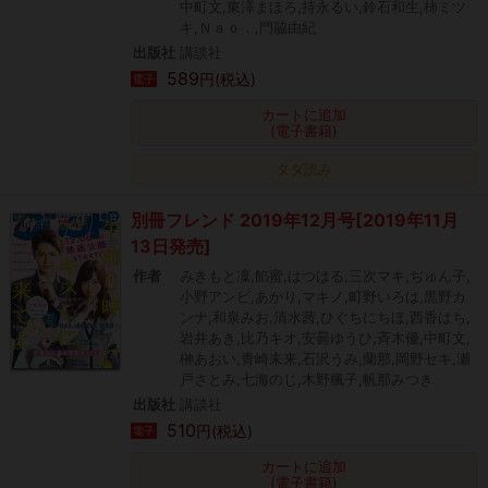
中町文,東澤まほろ,持永るい,鈴石和生,柿ミツ
キ,Ｎａｏ．,門脇由紀
出版社
講談社
589
円(税込)
電子
カートに追加
(電子書籍)
タダ読み
別冊フレンド 2019年12月号[2019年11月
13日発売]
作者
みきもと凜,餡蜜,はつはる,三次マキ,ぢゅん子,
小野アンビ,あかり,マキノ,町野いろは,黒野カ
ンナ,和泉みお,清水茜,ひぐちにちほ,西香はち,
岩井あき,比乃キオ,安曇ゆうひ,斉木優,中町文,
榊あおい,青崎未来,石沢うみ,蘭那,岡野セキ,瀬
戸さとみ,七海のじ,木野楓子,帆那みつき
出版社
講談社
510
円(税込)
電子
カートに追加
(電子書籍)