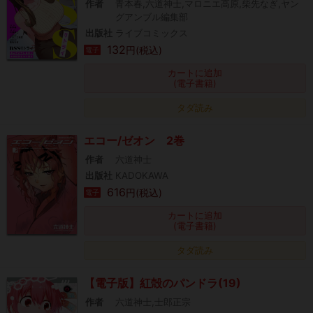
作者
青本春,六道神士,マロニエ高原,柴先なぎ,ヤン
グアンブル編集部
出版社
ライブコミックス
132
円(税込)
電子
カートに追加
(電子書籍)
タダ読み
エコー/ゼオン 2巻
作者
六道神士
出版社
KADOKAWA
616
円(税込)
電子
カートに追加
(電子書籍)
タダ読み
【電子版】紅殻のパンドラ(19)
作者
六道神士,士郎正宗