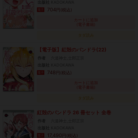
出版社
KADOKAWA
704
円(税込)
電子
カートに追加
(電子書籍)
タダ読み
【電子版】紅殻のパンドラ(22)
作者
六道神士,士郎正宗
出版社
KADOKAWA
748
円(税込)
電子
カートに追加
(電子書籍)
タダ読み
紅殻のパンドラ 26 冊セット 全巻
作者
六道神士,士郎正宗
出版社
KADOKAWA
17,490
円(税込)
電子