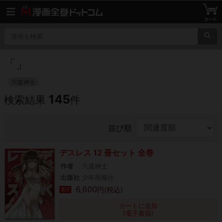
「
」
六道神士
145
検索結果
件
並び順
デスレス 12 冊セット 全巻
作者
六道神士
出版社
少年画報社
6,600
円(税込)
電子
カートに追加
(電子書籍)