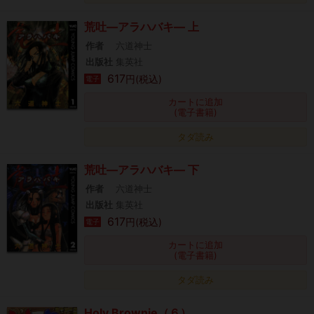
荒吐―アラハバキ― 上
作者
六道神士
出版社
集英社
617
円(税込)
電子
カートに追加
(電子書籍)
タダ読み
荒吐―アラハバキ― 下
作者
六道神士
出版社
集英社
617
円(税込)
電子
カートに追加
(電子書籍)
タダ読み
Holy Brownie（６）