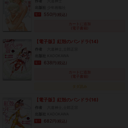
作者
六道神士
出版社
少年画報社
550
円(税込)
電子
カートに追加
(電子書籍)
【電子版】紅殻のパンドラ(14)
作者
六道神士,士郎正宗
出版社
KADOKAWA
638
円(税込)
電子
カートに追加
(電子書籍)
タダ読み
【電子版】紅殻のパンドラ(16)
作者
六道神士,士郎正宗
出版社
KADOKAWA
682
円(税込)
電子