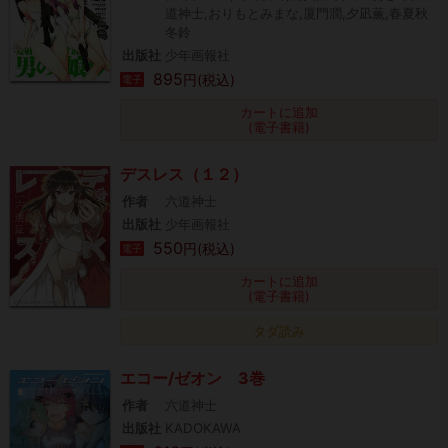
道神士,おりもとみまな,厦門潤,夕凪薫,春夏秋
冬鈴
出版社
少年画報社
895
円(税込)
電子
カートに追加
(電子書籍)
デスレス（１２）
作者
六道神士
出版社
少年画報社
550
円(税込)
電子
カートに追加
(電子書籍)
タダ読み
エコー/ゼオン 3巻
作者
六道神士
出版社
KADOKAWA