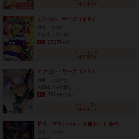
(電子書籍)
エクセル・サーガ（１６）
作者
六道神士
出版社
少年画報社
550
円(税込)
電子
カートに追加
(電子書籍)
エクセル・サーガ（２１）
作者
六道神士
出版社
少年画報社
550
円(税込)
電子
カートに追加
(電子書籍)
荒吐―アラハバキ― 2 冊セット 全巻
作者
六道神士