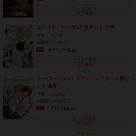
カートに追加
(電子書籍)
エクセル・サーガ 27 冊セット 全巻
作者
六道神士
出版社
少年画報社
14,850
円(税込)
電子
カートに追加
(電子書籍)
スーパー・カルテジアン・シアター 5 冊セ
ット 全巻
作者
六道神士
出版社
少年画報社
2,750
円(税込)
電子
カートに追加
(電子書籍)
タダ読み