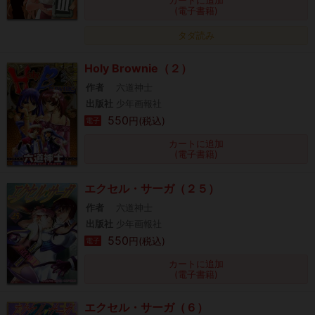
(電子書籍)
タダ読み
Holy Brownie（２）
作者
六道神士
出版社
少年画報社
550
円(税込)
電子
カートに追加
(電子書籍)
エクセル・サーガ（２５）
作者
六道神士
出版社
少年画報社
550
円(税込)
電子
カートに追加
(電子書籍)
エクセル・サーガ（６）