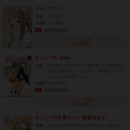
アカンプリス
作者
六道神士
出版社
少年画報社
605
円(税込)
電子
カートに追加
(電子書籍)
チェンジH -pink-
作者
甘詰留太,塩野干支郎次,新井祥,ポン貴花田,六
道神士,佐野タカシ,たかみち,夕凪薫,おりもと
みまな,大井昌和,ＴＡＬＩ
出版社
少年画報社
895
円(税込)
電子
カートに追加
(電子書籍)
チェンジH 8 冊セット 最新刊まで
作者
甘詰留太,塩野干支郎次,新井祥,ポン貴花田,六