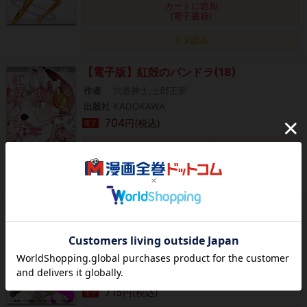
カートに追加
(電子書籍)
タダ読み
【電子版】紅殻のパンドラ(18)
作者
六道神士,士郎正宗
出版社
KADOKAWA
704
円(税込)
電子
カートに追加
(電子書籍)
タダ読み
BSSリトライ～あの子とヤレるまで大学時
代をやり直す～【単行本版】1
作者
青本春,六道神士,マロニエ高原,柴先なぎ,ヤン
グアンブル編集部
出版社
ライブコミックス
715
円(税込)
電子