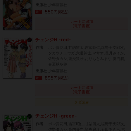
出版社
少年画報社
550
円(税込)
電子
カートに追加
(電子書籍)
チェンジH -red-
作者
ポン貴花田,甘詰留太,吉富昭仁,塩野干支郎次,
タカウチユウガ,六道神士,マサオ,長月みそか,
佐野タカシ,龍炎狼牙,おりもとみまな,厦門潤,
春夏秋冬鈴
出版社
少年画報社
895
円(税込)
電子
カートに追加
(電子書籍)
タダ読み
チェンジH -green-
作者
ポン貴花田,吉富昭仁,甘詰留太,塩野干支郎次,
佐野タカシ,高内優向,龍炎狼牙,石田あきら,六