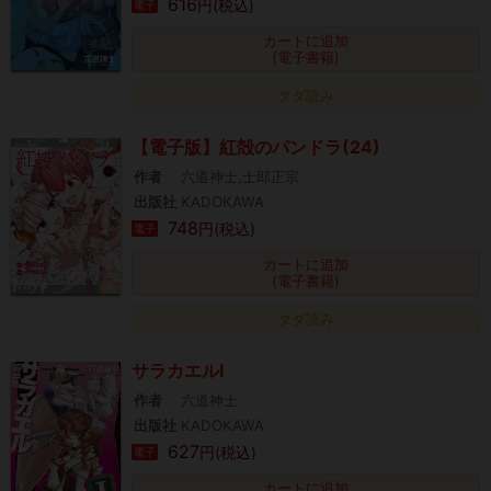
616
円(税込)
電子
カートに追加
(電子書籍)
タダ読み
【電子版】紅殻のパンドラ(24)
作者
六道神士,士郎正宗
出版社
KADOKAWA
748
円(税込)
電子
カートに追加
(電子書籍)
タダ読み
サラカエルI
作者
六道神士
出版社
KADOKAWA
627
円(税込)
電子
カートに追加