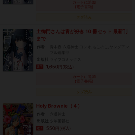
カートに追加
(電子書籍)
タダ読み
土御門さんは青が好き 10 冊セット 最新刊
まで
作者
青本春,六道神士,ヨンオ,もこのこ,ヤングアン
ブル編集部
出版社
ライブコミックス
1,650
円(税込)
電子
カートに追加
(電子書籍)
タダ読み
Holy Brownie（４）
作者
六道神士
出版社
少年画報社
550
円(税込)
電子