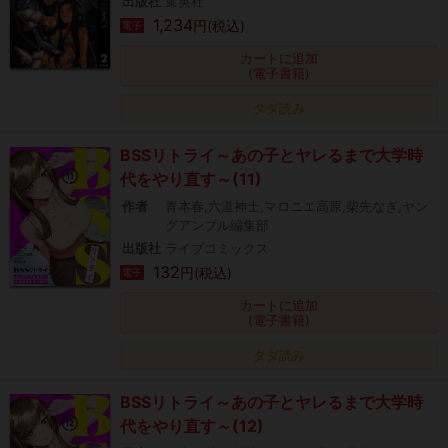
出版社
集英社
1,234
円(税込)
電子
カートに追加
(電子書籍)
タダ読み
BSSリトライ～あの子とヤレるまで大学時
代をやり直す～(11)
作者
青本春,六道神士,マロニエ高原,柴先なぎ,ヤン
グアンブル編集部
出版社
ライブコミックス
132
円(税込)
電子
カートに追加
(電子書籍)
タダ読み
BSSリトライ～あの子とヤレるまで大学時
代をやり直す～(12)