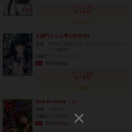
カートに追加
(電子書籍)
タダ読み
土御門さんは青が好き(6)
作者
青本春,六道神士,ヨンオ,もこのこ,ヤングアン
ブル編集部
出版社
ライブコミックス
165
円(税込)
電子
カートに追加
(電子書籍)
タダ読み
Holy Brownie（３）
作者
六道神士
出版社
少年画報社
550
円(税込)
電子