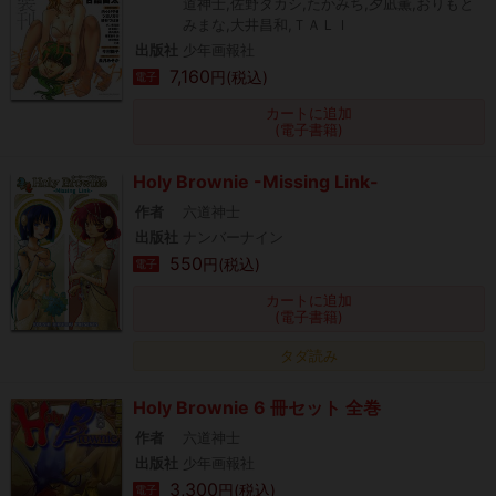
道神士,佐野タカシ,たかみち,夕凪薫,おりもと
みまな,大井昌和,ＴＡＬＩ
出版社
少年画報社
7,160
円(税込)
電子
カートに追加
(電子書籍)
Holy Brownie -Missing Link-
作者
六道神士
出版社
ナンバーナイン
550
円(税込)
電子
カートに追加
(電子書籍)
タダ読み
Holy Brownie 6 冊セット 全巻
作者
六道神士
出版社
少年画報社
3,300
円(税込)
電子