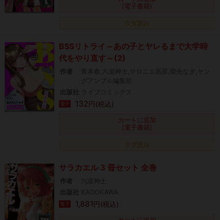
(電子書籍)
タダ読み
BSSリトライ～あの子とヤレるまで大学時
代をやり直す～(2)
作者
青本春,六道神士,マロニエ高原,柴先なぎ,ヤン
グアンブル編集部
出版社
ライブコミックス
132
円(税込)
電子
カートに追加
(電子書籍)
タダ読み
サラカエル 3 冊セット 全巻
作者
六道神士
出版社
KADOKAWA
1,881
円(税込)
電子
カートに追加