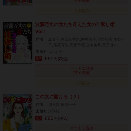
(電子書籍)
タダ読み
波瀾万丈の女たち冴えた女の仕返し術
Vol.1
作者
島貴子,井出智香恵,内村月子,小野拓実,夢野一
子,尾花有理,安童千花,立木美和,葉月せい
出版社
ぶんか社
660
円(税込)
電子
カートに追加
(電子書籍)
タダ読み
この女に賭けろ（２）
作者
周良貨,夢野一子
出版社
講談社
660
円(税込)
電子
カートに追加