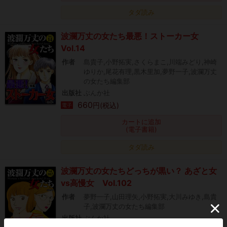
タダ読み
波瀾万丈の女たち最悪！ストーカー女
Vol.14
作者
島貴子,小野拓実,さくらまこ,川端みどり,神崎
ゆりか,尾花有理,黒木里加,夢野一子,波瀾万丈
の女たち編集部
出版社
ぶんか社
660
円(税込)
電子
カートに追加
(電子書籍)
タダ読み
波瀾万丈の女たちどっちが黒い？ あざと女
vs高慢女 Vol.102
作者
夢野一子,山田理矢,小野拓実,大川みゆき,島貴
子,波瀾万丈の女たち編集部
出版社
ぶんか社