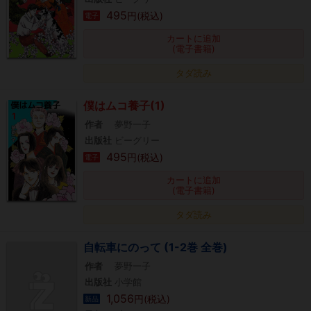
495
円(税込)
電子
カートに追加
(電子書籍)
タダ読み
僕はムコ養子(1)
作者
夢野一子
出版社
ビーグリー
495
円(税込)
電子
カートに追加
(電子書籍)
タダ読み
自転車にのって (1-2巻 全巻)
作者
夢野一子
出版社
小学館
1,056
円(税込)
新品