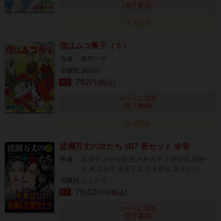
(電子書籍)
タダ読み
僕はムコ養子（５）
作者
夢野一子
出版社
講談社
792
円(税込)
電子
カートに追加
(電子書籍)
タダ読み
波瀾万丈の女たち 107 冊セット 全巻
作者
島貴子,井出智香恵,内村月子,小野拓実,夢野一
子,尾花有理,安童千花,立木美和,葉月せい
出版社
ぶんか社
70,620
円(税込)
電子
カートに追加
(電子書籍)