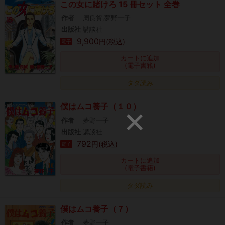
この女に賭けろ 15 冊セット 全巻
作者
周良貨,夢野一子
出版社
講談社
9,900
円(税込)
電子
カートに追加
(電子書籍)
タダ読み
僕はムコ養子（１０）
作者
夢野一子
出版社
講談社
792
円(税込)
電子
カートに追加
(電子書籍)
タダ読み
僕はムコ養子（７）
作者
夢野一子