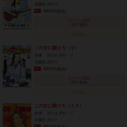
出版社
講談社
660
円(税込)
電子
カートに追加
(電子書籍)
タダ読み
この女に賭けろ（９）
作者
周良貨,夢野一子
出版社
講談社
660
円(税込)
電子
カートに追加
(電子書籍)
タダ読み
この女に賭けろ（１０）
作者
周良貨,夢野一子
出版社
講談社
660
円(税込)
電子