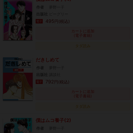
作者
夢野一子
出版社
ビーグリー
495
円(税込)
電子
カートに追加
(電子書籍)
タダ読み
だきしめて
作者
夢野一子
出版社
講談社
792
円(税込)
電子
カートに追加
(電子書籍)
タダ読み
僕はムコ養子(2)
作者
夢野一子