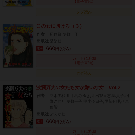
(電子書籍)
タダ読み
この女に賭けろ（３）
作者
周良貨,夢野一子
出版社
講談社
660
円(税込)
電子
カートに追加
(電子書籍)
タダ読み
波瀾万丈の女たち女が嫌いな女 Vol.2
作者
立木美和,川中島みゆき,井出智香恵,島貴子,桐
野さおり,夢野一子,甲斐今日子,尾花有理,伊東
倫智
出版社
ぶんか社
660
円(税込)
電子
カートに追加