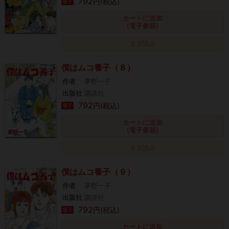
792
円(税込)
電子
カートに追加
(電子書籍)
タダ読み
僕はムコ養子（８）
作者
夢野一子
出版社
講談社
792
円(税込)
電子
カートに追加
(電子書籍)
タダ読み
僕はムコ養子（９）
作者
夢野一子
出版社
講談社
792
円(税込)
電子
カートに追加