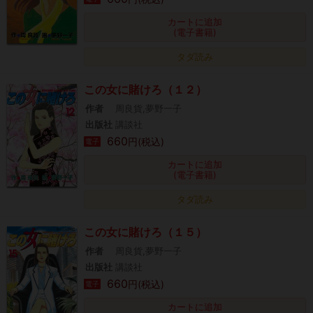
カートに追加
(電子書籍)
タダ読み
この女に賭けろ（１２）
作者
周良貨,夢野一子
出版社
講談社
660
円(税込)
電子
カートに追加
(電子書籍)
タダ読み
この女に賭けろ（１５）
作者
周良貨,夢野一子
出版社
講談社
660
円(税込)
電子
カートに追加