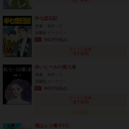
半七恋日記
作者
夢野一子
出版社
ビーグリー
660
円(税込)
電子
カートに追加
(電子書籍)
赤いヒールの侵入者
作者
夢野一子
出版社
ビーグリー
660
円(税込)
電子
カートに追加
(電子書籍)
タダ読み
僕はムコ養子(7)