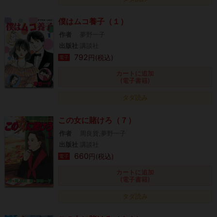
僕はムコ養子（１）
作者
夢野一子
出版社
講談社
792
円(税込)
電子
カートに追加
(電子書籍)
タダ読み
この女に賭けろ（７）
作者
周良貨,夢野一子
出版社
講談社
660
円(税込)
電子
カートに追加
(電子書籍)
タダ読み