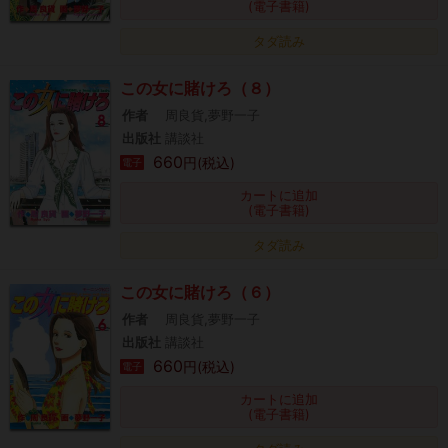
(電子書籍)
タダ読み
この女に賭けろ（８）
作者
周良貨,夢野一子
出版社
講談社
660
円(税込)
電子
カートに追加
(電子書籍)
タダ読み
この女に賭けろ（６）
作者
周良貨,夢野一子
出版社
講談社
660
円(税込)
電子
カートに追加
(電子書籍)