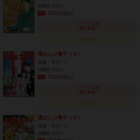
出版社
講談社
792
円(税込)
電子
カートに追加
(電子書籍)
タダ読み
僕はムコ養子（４）
作者
夢野一子
出版社
講談社
792
円(税込)
電子
カートに追加
(電子書籍)
タダ読み
僕はムコ養子（６）
作者
夢野一子
出版社
講談社