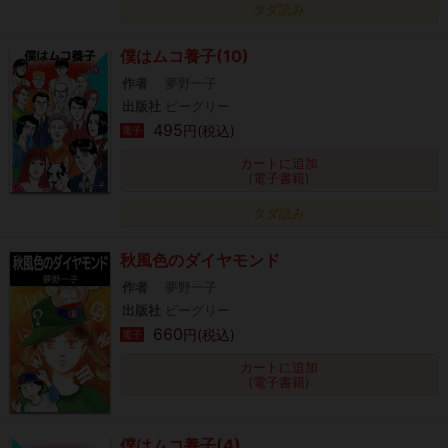
タダ読み
僕はムコ養子(10)
作者
夢野一子
出版社
ビーグリー
495
円(税込)
電子
カートに追加
(電子書籍)
タダ読み
秋風色のダイヤモンド
作者
夢野一子
出版社
ビーグリー
660
円(税込)
電子
カートに追加
(電子書籍)
僕はムコ養子(4)