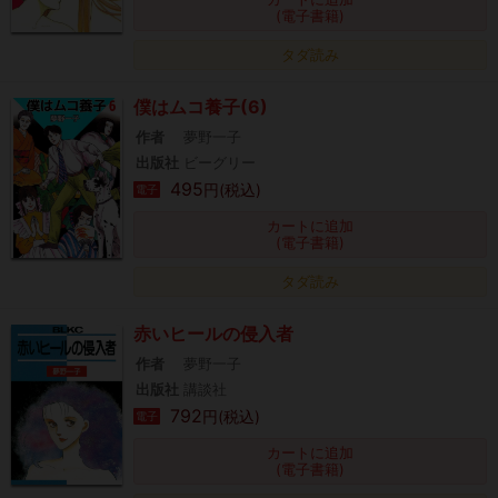
(電子書籍)
タダ読み
僕はムコ養子(6)
作者
夢野一子
出版社
ビーグリー
495
円(税込)
電子
カートに追加
(電子書籍)
タダ読み
赤いヒールの侵入者
作者
夢野一子
出版社
講談社
792
円(税込)
電子
カートに追加
(電子書籍)