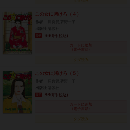
タダ読み
この女に賭けろ（４）
作者
周良貨,夢野一子
出版社
講談社
660
円(税込)
電子
カートに追加
(電子書籍)
タダ読み
この女に賭けろ（５）
作者
周良貨,夢野一子
出版社
講談社
660
円(税込)
電子
カートに追加
(電子書籍)
タダ読み