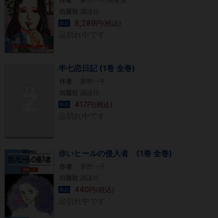
出版社
講談社
8,289
円(税込)
新品
品切れ中です
半七恋日記 (1巻 全巻)
作者
夢野一子
出版社
講談社
417
円(税込)
新品
品切れ中です
赤いヒールの侵入者 (1巻 全巻)
作者
夢野一子
出版社
講談社
440
円(税込)
新品
品切れ中です