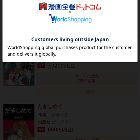
660
円(税込)
電子
カートに追加
(電子書籍)
タダ読み
僕はムコ養子 10 冊セット 全巻
作者
夢野一子
出版社
講談社
7,920
円(税込)
電子
カートに追加
(電子書籍)
タダ読み
だきしめて
作者
夢野一子
出版社
ビーグリー
660
円(税込)
電子
カートに追加