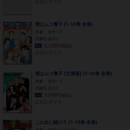
品切れ中です
僕はムコ養子 (1-10巻 全巻)
作者
夢野一子
出版社
講談社
5,335
円(税込)
新品
品切れ中です
僕はムコ養子 [文庫版] (1-10巻 全巻)
作者
夢野一子
出版社
講談社
5,016
円(税込)
新品
品切れ中です
この女に賭けろ (1-15巻 全巻)
作者
夢野一子,周良貨