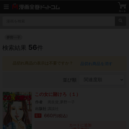
夢野一子
56
検索結果
件
品切れ商品の表示は不要ですか？
品切れ商品を消す
並び順
この女に賭けろ（１）
作者
周良貨,夢野一子
出版社
講談社
660
円(税込)
電子
カートに追加