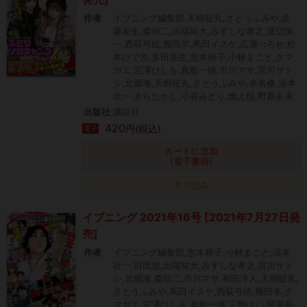
作者
イブニング編集部,天樹征丸,さとうふみや,佐
藤友生,森恒二,出端祐大,みずしな孝之,渡辺慎
一,西荻弓絵,幾田羊,馬田イスケ,広瀬べろせ,松
本ひで吉,多田基生,恵本裕子,小林まこと,クマ
ガエ,宮澤ひしを,真船一雄,市川マサ,宮川サト
シ,北郷海,天樹征丸,さとうふみや,赤名修,須本
壮一,きらたかし,小谷みどり,燃え殻,野原多央
出版社
講談社
420
円(税込)
電子
カートに追加
(電子書籍)
タダ読み
イブニング 2021年16号 [2021年7月27日発
売]
作者
イブニング編集部,恵本裕子,小林まこと,須本
壮一,前田悠,出端祐大,みずしな孝之,宮川サト
シ,北郷海,森恒二,市川マサ,和田洋人,天樹征丸,
さとうふみや,馬田イスケ,西荻弓絵,幾田羊,ク
マガエ,宮澤ひしを,真船一雄,三部けい,甲賀長