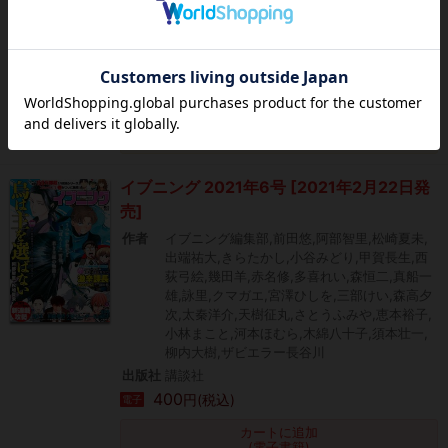
だるま,奥浩哉
出版社
講談社
400
円(税込)
電子
カートに追加
(電子書籍)
タダ読み
イブニング 2021年6号 [2021年2月22日発
売]
作者
イブニング編集部,前田悠,阿部智里,松崎夏未,
出端祐大,きらたかし,小谷みどり,甲賀長生,西
荻弓絵,幾田羊,赤名修,多喜れい,森恒二,真船一
雄,詠里,クマガエ,宮澤ひしを,三部けい,森高夕
次,太秦洋介,天樹征丸,さとうふみや,恵本裕子,
小林まこと,河本ほむら,木綿八十子,須本壮一,
柳内大樹,ザビエラー長谷川
出版社
講談社
400
円(税込)
電子
カートに追加
(電子書籍)