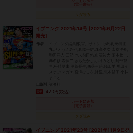
(電子書籍)
タダ読み
イブニング 2021年14号 [2021年6月22日
発売]
作者
イブニング編集部,宮川サトシ,北郷海,天樹征
丸,さとうふみや,真船一雄,森高夕次,太秦洋介,
和田洋人,三部けい,前田悠,出端祐大,須本壮一,
赤名修,森恒二,きらたかし,小谷みどり,阿部智
里,松崎夏未,甲賀長生,西荻弓絵,幾田羊,馬田イ
スケ,クマガエ,宮澤ひしを,詠里,恵本裕子,小林
まこと
出版社
講談社
420
円(税込)
電子
カートに追加
(電子書籍)
タダ読み
イブニング 2021年23号 [2021年11月9日発