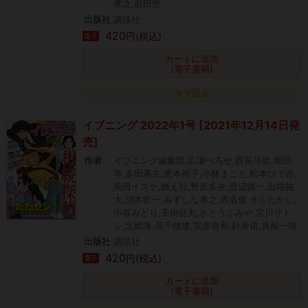
孝之,前田悠
出版社
講談社
420
円(税込)
電子
カートに追加
(電子書籍)
タダ読み
イブニング 2022年1号 [2021年12月14日発
売]
作者
イブニング編集部,広瀬べろせ,西荻弓絵,幾田
羊,多田基生,恵本裕子,小林まこと,松本ひで吉,
馬田イスケ,燃え殻,野原多央,渡辺慎一,出端祐
大,須本壮一,みずしな孝之,赤名修,きらたかし,
小谷みどり,天樹征丸,さとうふみや,宮川サト
シ,北郷海,高千穂遙,安彦良和,針井佑,真船一雄
出版社
講談社
420
円(税込)
電子
カートに追加
(電子書籍)