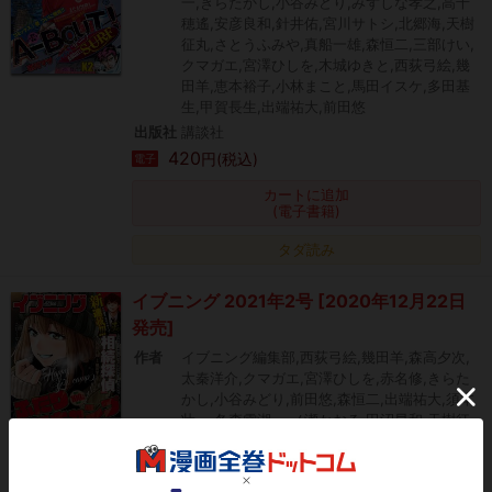
一,きらたかし,小谷みどり,みずしな孝之,高千
穂遙,安彦良和,針井佑,宮川サトシ,北郷海,天樹
征丸,さとうふみや,真船一雄,森恒二,三部けい,
クマガエ,宮澤ひしを,木城ゆきと,西荻弓絵,幾
田羊,恵本裕子,小林まこと,馬田イスケ,多田基
生,甲賀長生,出端祐大,前田悠
出版社
講談社
420
円(税込)
電子
カートに追加
(電子書籍)
タダ読み
イブニング 2021年2号 [2020年12月22日
発売]
作者
イブニング編集部,西荻弓絵,幾田羊,森高夕次,
太秦洋介,クマガエ,宮澤ひしを,赤名修,きらた
かし,小谷みどり,前田悠,森恒二,出端祐大,須本
壮一,冬森雪湖,一ノ瀬かおる,田沼早和,天樹征
丸,さとうふみや,阿部智里,松崎夏未,柳内大樹,
西村マリコ,恵本裕子,小林まこと,詠里,真船一
雄,三部けい,渡辺慎一,ザビエラー長谷川,松浦