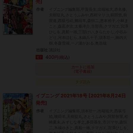
売]
作者
イブニング編集部,甲賀長生,出端祐大,赤名修,
天樹征丸,さとうふみや,西村マリコ,前田悠,前
屋進,西荻弓絵,幾田羊,森恒二,恵本裕子,小林ま
こと,森高夕次,太秦洋介,古部亮,クマガエ,宮澤
ひしを,真船一雄,三部けい,きらたかし,小谷み
どり,河本ほむら,木綿八十子,須本壮一,柳内大
樹,冬森雪湖,一ノ瀬かおる,奥浩哉
出版社
講談社
400
円(税込)
電子
カートに追加
(電子書籍)
タダ読み
イブニング 2021年18号 [2021年8月24日
発売]
作者
イブニング編集部,須本壮一,出端祐大,西荻弓
絵,幾田羊,天樹征丸,さとうふみや,阿部智里,松
崎夏未,みずしな孝之,多田基生,市川マサ,森恒
二,木城ゆきと,真船一雄,クマガエ,宮澤ひしを,