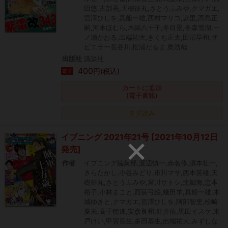
田悠,古部亮,天樹征丸,さとうふみや,クマガエ,
宮澤ひしを,真船一雄,西村マリコ,詠里,高島正
嗣,河本ほむら,木綿八十子,冬目景,冬森雪湖,一
ノ瀬かおる,出端祐大,きくち正太,田沼早和,ザ
ビエラー長谷川,松浦だるま,奥浩哉
出版社
講談社
400
円(税込)
電子
カートに追加
(電子書籍)
タダ読み
イブニング 2021年21号 [2021年10月12日
発売]
作者
イブニング編集部,渡辺慎一,赤名修,須本壮一,
きらたかし,小谷みどり,市川マサ,西本英雄,天
樹征丸,さとうふみや,宮川サトシ,北郷海,恵本
裕子,小林まこと,西荻弓絵,幾田羊,真船一雄,木
城ゆきと,クマガエ,宮澤ひしを,阿部智里,松崎
夏未,高千穂遙,安彦良和,針井佑,馬田イスケ,米
戸けい,甲賀長生,多田基生,出端祐大,みずしな