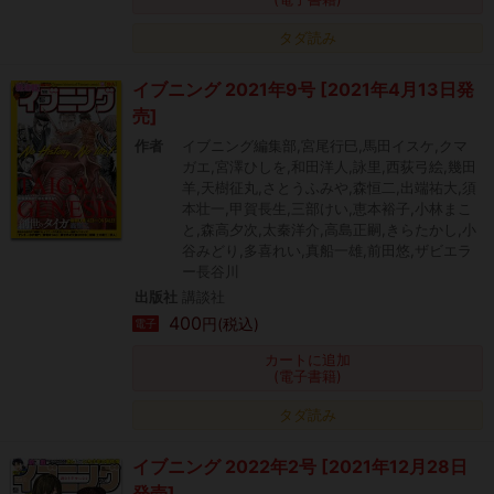
タダ読み
イブニング 2021年9号 [2021年4月13日発
売]
作者
イブニング編集部,宮尾行巳,馬田イスケ,クマ
ガエ,宮澤ひしを,和田洋人,詠里,西荻弓絵,幾田
羊,天樹征丸,さとうふみや,森恒二,出端祐大,須
本壮一,甲賀長生,三部けい,恵本裕子,小林まこ
と,森高夕次,太秦洋介,高島正嗣,きらたかし,小
谷みどり,多喜れい,真船一雄,前田悠,ザビエラ
ー長谷川
出版社
講談社
400
円(税込)
電子
カートに追加
(電子書籍)
タダ読み
イブニング 2022年2号 [2021年12月28日
発売]