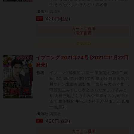
生,きらたかし,小谷みどり,赤名修
出版社
講談社
420
円(税込)
電子
カートに追加
(電子書籍)
タダ読み
イブニング 2021年24号 [2021年11月22日
発売]
作者
イブニング編集部,井龍一,伊藤翔太,森恒二,西
荻弓絵,幾田羊,松本ひで吉,燃え殻,野原多央,宮
川サトシ,北郷海,渡辺慎一,出端祐大,須本壮一,
甲賀長生,みずしな孝之,きらたかし,小谷みど
り,天樹征丸,さとうふみや,馬田イスケ,高千穂
遙,安彦良和,針井佑,恵本裕子,小林まこと,真船
一雄,黒丸
出版社
講談社
420
円(税込)
電子
カートに追加