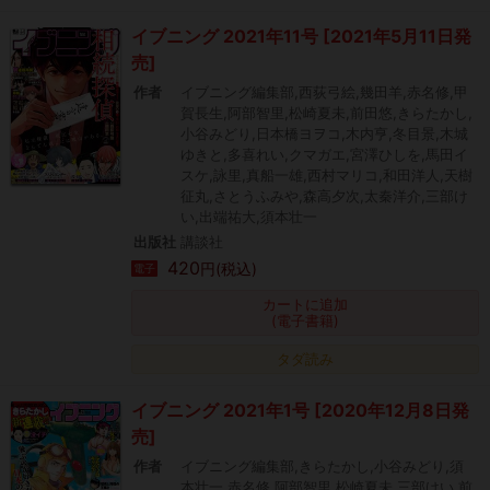
イブニング 2021年11号 [2021年5月11日発
売]
作者
イブニング編集部,西荻弓絵,幾田羊,赤名修,甲
賀長生,阿部智里,松崎夏未,前田悠,きらたかし,
小谷みどり,日本橋ヨヲコ,木内亨,冬目景,木城
ゆきと,多喜れい,クマガエ,宮澤ひしを,馬田イ
スケ,詠里,真船一雄,西村マリコ,和田洋人,天樹
征丸,さとうふみや,森高夕次,太秦洋介,三部け
い,出端祐大,須本壮一
出版社
講談社
420
円(税込)
電子
カートに追加
(電子書籍)
タダ読み
イブニング 2021年1号 [2020年12月8日発
売]
作者
イブニング編集部,きらたかし,小谷みどり,須
本壮一,赤名修,阿部智里,松崎夏未,三部けい,前