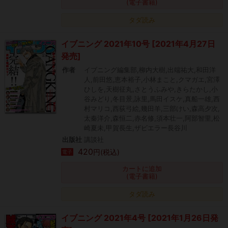
(電子書籍)
タダ読み
イブニング 2021年10号 [2021年4月27日
発売]
作者
イブニング編集部,柳内大樹,出端祐大,和田洋
人,前田悠,恵本裕子,小林まこと,クマガエ,宮澤
ひしを,天樹征丸,さとうふみや,きらたかし,小
谷みどり,冬目景,詠里,馬田イスケ,真船一雄,西
村マリコ,西荻弓絵,幾田羊,三部けい,森高夕次,
太秦洋介,森恒二,赤名修,須本壮一,阿部智里,松
崎夏未,甲賀長生,ザビエラー長谷川
出版社
講談社
420
円(税込)
電子
カートに追加
(電子書籍)
タダ読み
イブニング 2021年4号 [2021年1月26日発