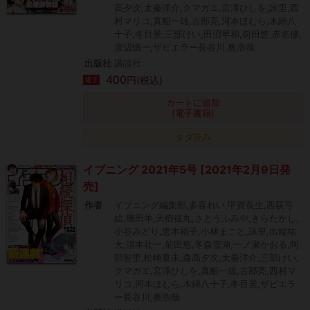
高夕次,太秦洋介,クマガエ,宮澤ひしを,詠里,西
村マリコ,真船一雄,古部亮,河本ほむら,木綿八
十子,冬目景,三部けい,田沼早和,前田悠,赤名修,
渡辺慎一,ザビエラー長谷川,奥浩哉
出版社
講談社
400
円(税込)
電子
カートに追加
(電子書籍)
タダ読み
イブニング 2021年5号 [2021年2月9日発
売]
作者
イブニング編集部,多喜れい,甲賀長生,西荻弓
絵,幾田羊,天樹征丸,さとうふみや,きらたかし,
小谷みどり,恵本裕子,小林まこと,詠里,出端祐
大,須本壮一,前田悠,冬森雪湖,一ノ瀬かおる,阿
部智里,松崎夏未,森高夕次,太秦洋介,三部けい,
クマガエ,宮澤ひしを,真船一雄,古部亮,西村マ
リコ,河本ほむら,木綿八十子,冬目景,ザビエラ
ー長谷川,奥浩哉