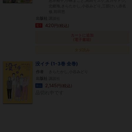
恵本裕子,小林まこと,馬田イスケ,宮川サトシ,
北郷海,きらたかし,小谷みどり,三部けい,赤名
修,前田悠
出版社
講談社
420
円(税込)
電子
カートに追加
(電子書籍)
タダ読み
没イチ (1-3巻 全巻)
作者
きらたかし,小谷みどり
出版社
講談社
2,145
円(税込)
新品
品切れ中です