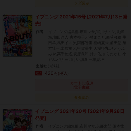
タダ読み
イブニング 2021年15号 [2021年7月13日発
売]
作者
イブニング編集部,市川マサ,宮川サトシ,北郷
海,和田洋人,恵本裕子,小林まこと,西荻弓絵,幾
田羊,馬田イスケ,阿部智里,松崎夏未,前田悠,須
本壮一,出端祐大,甲賀長生,天樹征丸,さとうふ
みや,高千穂遙,安彦良和,針井佑,きらたかし,小
谷みどり,三部けい,真船一雄,詠里
出版社
講談社
420
円(税込)
電子
カートに追加
(電子書籍)
タダ読み
イブニング 2021年20号 [2021年9月28日
発売]
作者
イブニング編集部,市川マサ,矢部太郎,須本壮