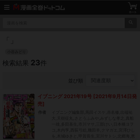
「
」
小谷みどり
23
検索結果
件
並び順
イブニング 2021年19号 [2021年9月14日発
売]
作者
イブニング編集部,馬田イスケ,赤名修,出端祐
大,天樹征丸,さとうふみや,みずしな孝之,真船
一雄,多田基生,市川マサ,三部けい,日本橋ヨヲ
コ,木内亨,西荻弓絵,幾田羊,クマガエ,宮澤ひし
を,木城ゆきと,甲賀長生,宮川サトシ,北郷海,恵