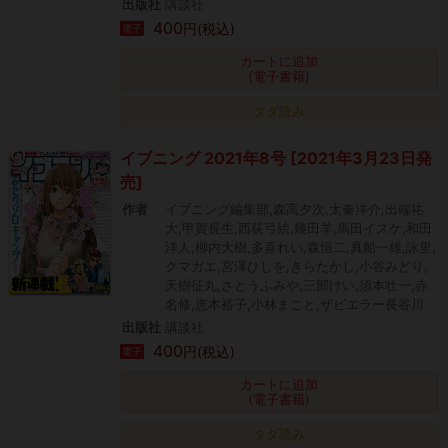
出版社
講談社
400
円(税込)
電子
カートに追加
(電子書籍)
タダ読み
イブニング 2021年8号 [2021年3月23日発
売]
作者
イブニング編集部,森高夕次,太秦洋介,出端祐
大,甲賀長生,西荻弓絵,幾田羊,馬田イスケ,和田
洋人,柳内大樹,多喜れい,森恒二,真船一雄,詠里,
クマガエ,宮澤ひしを,きらたかし,小谷みどり,
天樹征丸,さとうふみや,三部けい,須本壮一,赤
名修,恵本裕子,小林まこと,ザビエラー長谷川
出版社
講談社
400
円(税込)
電子
カートに追加
(電子書籍)
タダ読み