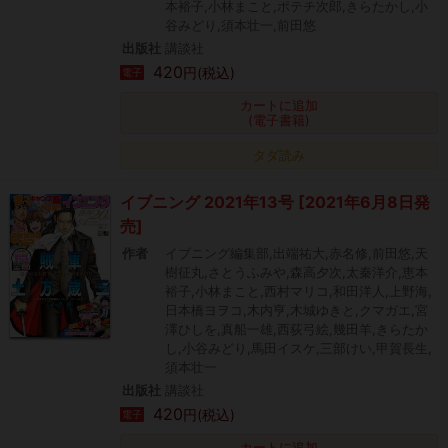
本裕子,小林まこと,ポテチ次郎,きらたかし,小
谷みどり,須本壮一,前田悠
出版社
講談社
420
円(税込)
電子
カートに追加
(電子書籍)
タダ読み
イブニング 2021年13号 [2021年6月8日発
売]
作者
イブニング編集部,出端祐大,赤名修,前田悠,天
樹征丸,さとうふみや,森高夕次,太秦洋介,恵本
裕子,小林まこと,西村マリコ,和田洋人,上野海,
日本橋ヨヲコ,木内亨,木城ゆきと,クマガエ,宮
澤ひしを,真船一雄,西荻弓絵,幾田羊,きらたか
し,小谷みどり,馬田イスケ,三部けい,甲賀長生,
須本壮一
出版社
講談社
420
円(税込)
電子
カートに追加