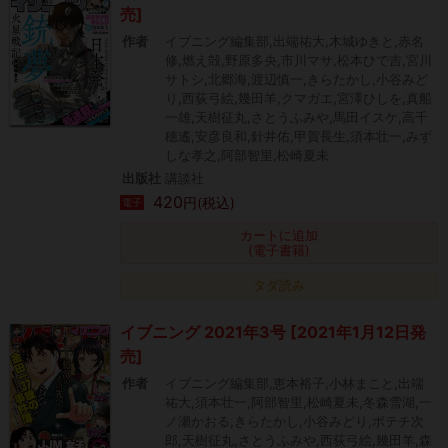
売]
作者
イブニング編集部,出端祐大,木城ゆきと,赤名
修,燃え殻,野原多央,市川マサ,松本ひで吉,宮川
サトシ,北郷海,渡辺慎一,きらたかし,小谷みど
り,西荻弓絵,幾田羊,クマガエ,宮澤ひしを,真船
一雄,天樹征丸,さとうふみや,馬田イスケ,高千
穂遙,安彦良和,針井佑,甲賀長生,須本壮一,みず
しな孝之,阿部智里,松崎夏未
出版社
講談社
420
円(税込)
電子
カートに追加
(電子書籍)
タダ読み
イブニング 2021年3号 [2021年1月12日発
売]
作者
イブニング編集部,恵本裕子,小林まこと,出端
祐大,須本壮一,阿部智里,松崎夏未,冬森雪湖,一
ノ瀬かおる,きらたかし,小谷みどり,ポテチ次
郎,天樹征丸,さとうふみや,西荻弓絵,幾田羊,森