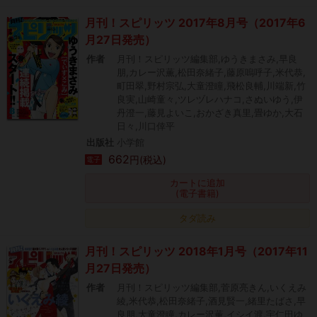
月刊！スピリッツ 2017年8月号（2017年6
月27日発売）
作者
月刊！スピリッツ編集部,ゆうきまさみ,早良
朋,カレー沢薫,松田奈緒子,藤原嗚呼子,米代恭,
町田翠,野村宗弘,大童澄瞳,飛松良輔,川端新,竹
良実,山崎童々,ツレヅレハナコ,さぬいゆう,伊
丹澄一,藤見よいこ,おかざき真里,畳ゆか,大石
日々,川口倖平
出版社
小学館
662
円(税込)
電子
カートに追加
(電子書籍)
タダ読み
月刊！スピリッツ 2018年1月号（2017年11
月27日発売）
作者
月刊！スピリッツ編集部,菅原亮きん,いくえみ
綾,米代恭,松田奈緒子,酒見賢一,緒里たばさ,早
良朋,大童澄瞳,カレー沢薫,イシイ渡,宇仁田ゆ