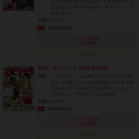
良実,川端新,真造圭伍,おかざき真里,前原タケ
ル,寺山マル,月子,水谷嘉孝,うめざわしゅん,荻
野真,早坂ガブ
出版社
小学館
662
円(税込)
電子
カートに追加
(電子書籍)
タダ読み
月刊！スピリッツ 2016年2/1号
作者
月刊！スピリッツ編集部,ゆうきまさみ,松浦だ
るま,米代恭,イシイ渡,松田奈緒子,竹良実,真造
圭伍,寺山マル,高橋のぼる,前原タケル,おかざ
き真里,カレー沢薫,月子,黒丸,荻野真
出版社
小学館
662
円(税込)
電子
カートに追加
(電子書籍)
タダ読み