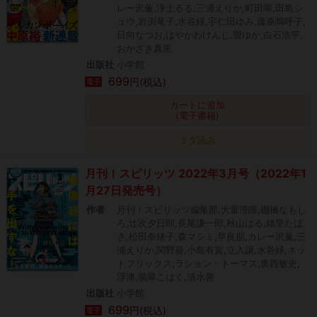
レー沢薫,浄土るる,三浦えりか,町田翠,田島シ
ュウ,岩渕竜子,水谷緑,宇仁田ゆみ,藤原嗚呼子,
日向なつお,はやかわけんじ,畳ゆか,白石浩平,
おかざき真里
出版社
小学館
699
円(税込)
電子
カートに追加
(電子書籍)
タダ読み
月刊！スピリッツ 2022年3月号（2022年1
月27日発売号）
作者
月刊！スピリッツ編集部,大童澄瞳,棚橋なもし
ろ,辻次夕日郎,長尾謙一郎,秋山はる,緒里たば
さ,松田奈緒子,森マシミ,早良朋,カレー沢薫,三
浦えりか,関野葵,小島有賀,立入譲,水谷緑,ネッ
トフリックス,ラション・トーマス,奥西敏史,
浮津,翡翠こはく,清水善
出版社
小学館
699
円(税込)
電子