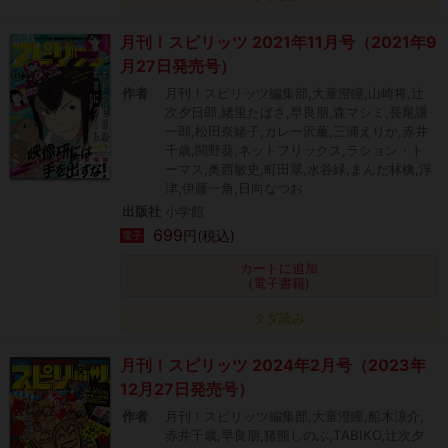
月刊！スピリッツ 2021年11月号（2021年9
月27日発売号）
作者
月刊！スピリッツ編集部,大童澄瞳,山崎将,辻
次夕日郎,緒里たばさ,早良朋,森マシミ,長尾謙
一郎,松田奈緒子,カレー沢薫,三浦えりか,赤井
千歳,関野葵,ネットフリックス,ラション・ト
ーマス,奥西敏史,町田翠,水谷緑,まんだ林檎,浮
津,伊藤一角,日向なつお
出版社
小学館
699
円(税込)
電子
カートに追加
(電子書籍)
タダ読み
月刊！スピリッツ 2024年2月号（2023年
12月27日発売号）
作者
月刊！スピリッツ編集部,大童澄瞳,船木涼介,
赤井千歳,早良朋,猪熊しのぶ,TABIKO,辻次夕