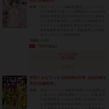
月27日発売号）
作者
月刊！スピリッツ編集部,猪熊しのぶ,ＴＡＢＩ
ＫＯ,野田彩子,鳥トマト,西馬宗志,たるはる,西
馬宗志,早良朋,辻次夕日郎,緒里たばさ,塚田ゆ
うた,赤井千歳,草原うみ,野咲ソウ,真鍋昌平,サ
ササニサトシ,野原多央,秀良子,田中むねよし,
富野由悠季,鈴木良武,克・亜樹,猫手三,時永保
名,マツダミヲ,三億年寝太郎
出版社
小学館
750
円(税込)
電子
カートに追加
(電子書籍)
タダ読み
月刊！スピリッツ 2025年5月号（2025年3
月27日発売号）
作者
月刊！スピリッツ編集部,楳図かずお,緒里たば
さ,鳥トマト,早良朋,野咲ソウ,カレー沢薫,赤井
千歳,西馬宗志,たるはる,草原うみ,田中むねよ
し,富野由悠季,鈴木良武,猪熊しのぶ,ＴＡＢＩ
ＫＯ,秀良子,辻次夕日郎,るぅ１㎜,真鍋昌平,サ