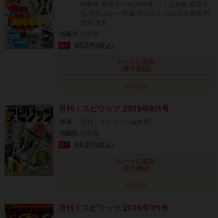
伊藤悠,前原タケル,米代恭,いくえみ綾,真造圭
伍,月子,カレー沢薫,寺山マル,おかざき真里,竹
良実,黒丸
出版社
小学館
662
円(税込)
電子
カートに追加
(電子書籍)
タダ読み
月刊！スピリッツ 2015年8/1号
作者
月刊！スピリッツ編集部
出版社
小学館
662
円(税込)
電子
カートに追加
(電子書籍)
タダ読み
月刊！スピリッツ 2016年1/1号