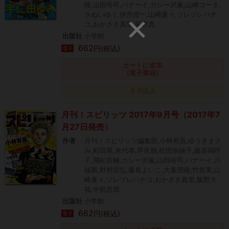
瞳,山田玲司,バナーイ,カレー沢薫,山崎コータ,
さぬいゆう,伊丹澄一,山崎童々,ツレヅレハナ
コ,おかざき真里,荻野真
出版社
小学館
662
円(税込)
電子
カートに追加
(電子書籍)
タダ読み
月刊！スピリッツ 2017年9月号（2017年7
月27日発売）
作者
月刊！スピリッツ編集部,小林有吾,ゆうきまさ
み,町田翠,米代恭,早良朋,松田奈緒子,藤原嗚呼
子,飛松良輔,カレー沢薫,山田玲司,バナーイ,川
端新,野村宗弘,藤見よいこ,大童澄瞳,竹良実,山
崎童々,ツレヅレハナコ,おかざき真里,飯野大
祐,中前思我
出版社
小学館
662
円(税込)
電子