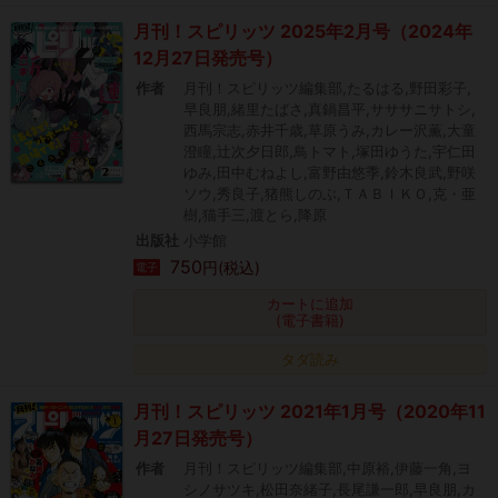
月刊！スピリッツ 2025年2月号（2024年
12月27日発売号）
作者
月刊！スピリッツ編集部,たるはる,野田彩子,
早良朋,緒里たばさ,真鍋昌平,サササニサトシ,
西馬宗志,赤井千歳,草原うみ,カレー沢薫,大童
澄瞳,辻次夕日郎,鳥トマト,塚田ゆうた,宇仁田
ゆみ,田中むねよし,富野由悠季,鈴木良武,野咲
ソウ,秀良子,猪熊しのぶ,ＴＡＢＩＫＯ,克・亜
樹,猫手三,渡とら,降原
出版社
小学館
750
円(税込)
電子
カートに追加
(電子書籍)
タダ読み
月刊！スピリッツ 2021年1月号（2020年11
月27日発売号）
作者
月刊！スピリッツ編集部,中原裕,伊藤一角,ヨ
シノサツキ,松田奈緒子,長尾謙一郎,早良朋,カ