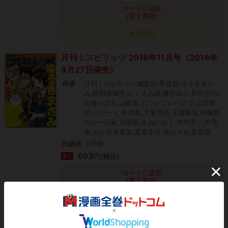
カートに追加
(電子書籍)
タダ読み
月刊！スピリッツ 2016年11月号（2016年
9月27日発売）
作者
月刊！スピリッツ編集部,早良朋,ゆうきまさ
み,松田奈緒子,いくえみ綾,鍬形ゆり,野村宗弘,
高橋のぼる,山崎童々,ツレヅレハナコ,山田玲
司,バナーイ,米代恭,大童澄瞳,玉置勉強,伊藤悠,
カレー沢薫,川端新,さぬいゆう,伊丹澄一,竹良
実,おかざき真里,真造圭伍,寺山マル,荻野真
出版社
小学館
693
円(税込)
電子
カートに追加
(電子書籍)
タダ読み
月刊！スピリッツ 2017年2月号（2016年