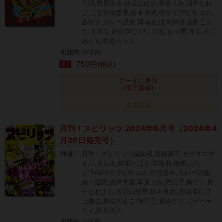
日郎,野原多央,緒里たばさ,草原うみ,田中むね
よし,富野由悠季,鈴木良武,梅サト,宇仁田ゆみ,
あやき,カレー沢薫,薄場圭,浅木伊都,山田こも
も,ＳＮＣ,渡辺瑛心,津上昌也,日々曜,降原,小畠
みんち,悟喜ろうち
出版社
小学館
750
円(税込)
電子
カートに追加
(電子書籍)
タダ読み
月刊！スピリッツ 2024年6月号（2024年4
月26日発売号）
作者
月刊！スピリッツ編集部,真鍋昌平,サササニサ
トシ,るん太,緒里たばさ,早良朋,猪熊しの
ぶ,TABIKO,宇仁田ゆみ,野原多央,カレー沢薫,
克・亜樹,赤井千歳,草原うみ,秀良子,梅サト,田
中むねよし,富野由悠季,鈴木良武,渡辺瑛心,津
上昌也,新立川よこ,猫手三,牧みどり,ミヤハラ
ナイ,田村百人
出版社
小学館