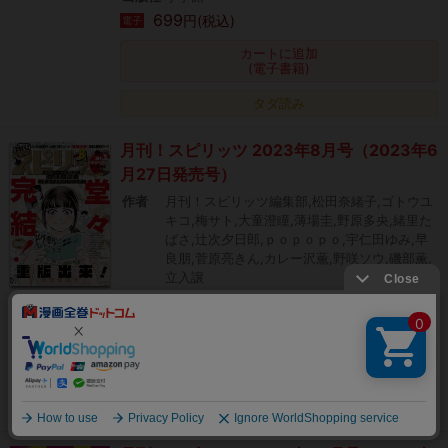
699
円(税込)
電子
カートに追加
(電子書籍)
タダ読み
月刊！スピリッツ 2023年8月号（2023年6
月27日発売号）
作者
月刊！スピリッツ編集部,松田奈緒子,ゴトウユ
キコ,梅サト,大童澄瞳,薄場圭,野原多央,緒里た
ばさ,辻次夕日郎,ｐｏｐｏｐｏ,宇仁田ゆみ,早
良朋,菅原亮きん,カレー沢薫,野咲ソウ,磯部薫,
立入譲
出版社
小学館
699
円(税込)
電子
カートに追加
(電子書籍)
絞り込み
タダ読み