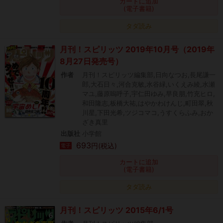
カートに追加
(電子書籍)
タダ読み
月刊！スピリッツ 2019年10月号（2019年
8月27日発売号）
作者
月刊！スピリッツ編集部,日向なつお,長尾謙一
郎,大石日々,河合克敏,水谷緑,いくえみ綾,水瀬
マユ,藤原嗚呼子,宇仁田ゆみ,早良朋,竹充ヒロ,
和田隆志,板橋大祐,はやかわけんじ,町田翠,秋
川星,下田光希,ツジコマコ,うすくらふみ,おか
ざき真里
出版社
小学館
693
円(税込)
電子
カートに追加
(電子書籍)
タダ読み
月刊！スピリッツ 2015年6/1号