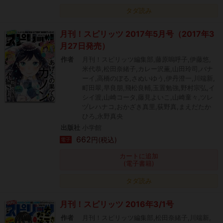
タダ読み
月刊！スピリッツ 2017年5月号（2017年3
月27日発売）
作者
月刊！スピリッツ編集部,藤原嗚呼子,伊藤悠,
米代恭,松田奈緒子,カレー沢薫,山田玲司,バナ
ーイ,高橋のぼる,さぬいゆう,伊丹澄一,川端新,
町田翠,早良朋,飛松良輔,玉置勉強,野村宗弘,イ
シイ渡,山崎コータ,藤見よいこ,山崎童々,ツレ
ヅレハナコ,おかざき真里,荻野真,まえだたか
ひろ,永野真央
出版社
小学館
662
円(税込)
電子
カートに追加
(電子書籍)
タダ読み
月刊！スピリッツ 2016年3/1号
作者
月刊！スピリッツ編集部,松田奈緒子,川端新,