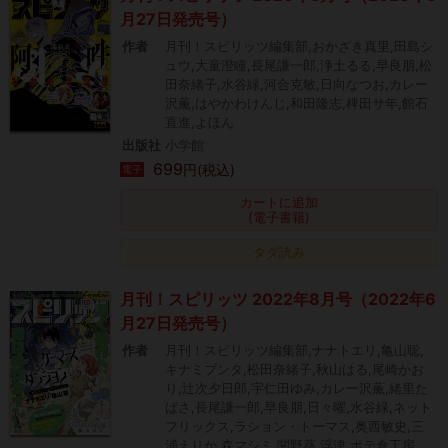
月27日発売号）
作者
月刊！スピリッツ編集部,おかざき真里,田島シ
ュウ,大童澄瞳,長尾謙一郎,浄土るる,早良朋,松
田奈緒子,水谷緑,河合克敏,日向なつお,カレー
沢薫,はやかわけんじ,和田隆志,稗田サ年,館石
直進,よほん
出版社
小学館
699
円(税込)
電子
カートに追加
(電子書籍)
タダ読み
月刊！スピリッツ 2022年8月号（2022年6
月27日発売号）
作者
月刊！スピリッツ編集部,ナナトエリ,亀山聡,
キナミブンタ,松田奈緒子,秋山はる,尾崎かお
り,辻次夕日郎,宇仁田ゆみ,カレー沢薫,緒里た
ばさ,長尾謙一郎,早良朋,日々曜,水谷緑,ネット
フリックス,ラション・トーマス,奥西敏史,三
浦えりか,森マシミ,関野葵,浮津,ポテ倉工房