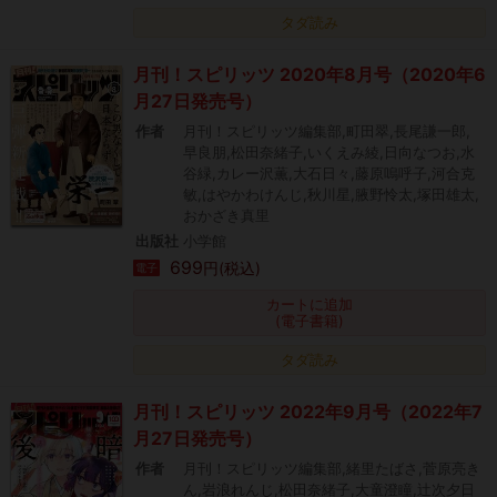
タダ読み
月刊！スピリッツ 2020年8月号（2020年6
月27日発売号）
作者
月刊！スピリッツ編集部,町田翠,長尾謙一郎,
早良朋,松田奈緒子,いくえみ綾,日向なつお,水
谷緑,カレー沢薫,大石日々,藤原嗚呼子,河合克
敏,はやかわけんじ,秋川星,腋野怜太,塚田雄太,
おかざき真里
出版社
小学館
699
円(税込)
電子
カートに追加
(電子書籍)
タダ読み
月刊！スピリッツ 2022年9月号（2022年7
月27日発売号）
作者
月刊！スピリッツ編集部,緒里たばさ,菅原亮き
ん,岩浪れんじ,松田奈緒子,大童澄瞳,辻次夕日