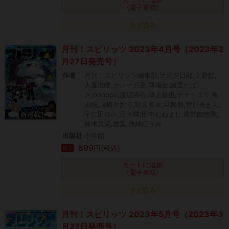
(電子書籍)
タダ読み
月刊！スピリッツ 2023年4月号（2023年2
月27日発売号）
作者
月刊！スピリッツ編集部,辻次夕日郎,文野紋,
大童澄瞳,カレー沢薫,薄場圭,緒里たば
さ,popopo,渡辺瑛心,津上昌也,ナナトエリ,亀
山聡,尾崎かおり,野原多央,早良朋,菅原亮きん,
宇仁田ゆみ,日々曜,田中むねよし,富野由悠季,
鈴木良武,岩葉,熱焼江うお
出版社
小学館
699
円(税込)
電子
カートに追加
(電子書籍)
タダ読み
月刊！スピリッツ 2023年5月号（2023年3
月27日発売号）