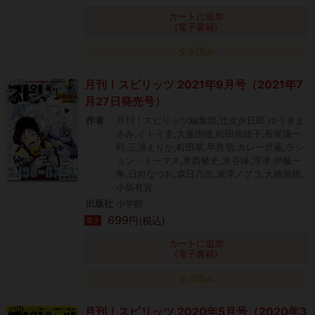
カートに追加
(電子書籍)
タダ読み
月刊！スピリッツ 2021年9月号（2021年7
月27日発売号）
作者
月刊！スピリッツ編集部,辻次夕日郎,ゆうきま
さみ,イトイ圭,大童澄瞳,松田奈緒子,長尾謙一
郎,三浦えりか,町田翠,早良朋,カレー沢薫,ラシ
ョン・トーマス,奥西敏史,水谷緑,浮津,伊藤一
角,日向なつお,森日乃出,瀬澤ノブコ,大橋遊紙,
小島有賀
出版社
小学館
699
円(税込)
電子
カートに追加
(電子書籍)
タダ読み
月刊！スピリッツ 2020年5月号（2020年3