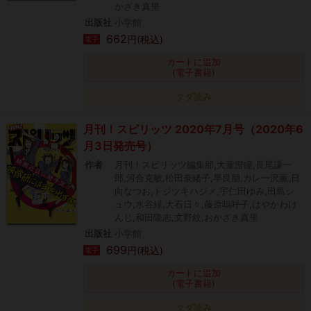
かざき真里
出版社
小学館
662
円(税込)
電子
カートに追加
(電子書籍)
タダ読み
月刊！スピリッツ 2020年7月号（2020年6
月3日発売号）
作者
月刊！スピリッツ編集部,大童澄瞳,長尾謙一
郎,河合克敏,松田奈緒子,早良朋,カレー沢薫,日
向なつお,トジツキハジメ,宇仁田ゆみ,田島シ
ュウ,水谷緑,大石日々,藤原嗚呼子,はやかわけ
んじ,和田隆志,文野紋,おかざき真里
出版社
小学館
699
円(税込)
電子
カートに追加
(電子書籍)
タダ読み