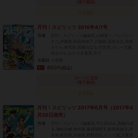
(電子書籍)
タダ読み
月刊！スピリッツ 2016年4/1号
作者
月刊！スピリッツ編集部,山崎童々,ツレヅレハ
ナコ,伊藤悠,松田奈緒子,川端新,真造圭伍,前原
タケル,米代恭,高橋のぼる,竹良実,カレー沢薫,
寺山マル,おかざき真里,月子
出版社
小学館
662
円(税込)
電子
カートに追加
(電子書籍)
タダ読み
月刊！スピリッツ 2017年6月号（2017年4
月26日発売）
作者
月刊！スピリッツ編集部,宇仁田ゆみ,高橋のぼ
る,飛松良輔,米代恭,藤原嗚呼子,松田奈緒子,早
良朋,町田翠,川端新,野村宗弘,イシイ渡,大童澄