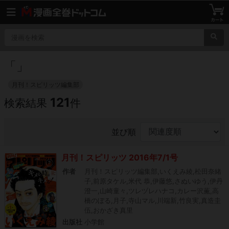
「
」
月刊！スピリッツ編集部
121
検索結果
件
並び順
月刊！スピリッツ 2016年7/1号
作者
月刊！スピリッツ編集部,いくえみ綾,松田奈緒
子,前原タケル,米代 恭,伊藤悠,さぬいゆう,伊丹
澄一,山崎童々,ツレヅレハナコ,カレー沢薫,高
橋のぼる,月子,寺山マル,川端新,竹良実,真造圭
伍,おかざき真里
出版社
小学館