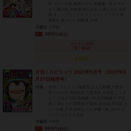
郎,カレー沢薫,尾崎かおり,長尾謙一郎,ナナト
エリ,亀山聡,早良朋,秋山はる,三浦えりか,水谷
緑,ネットフリックス,ラション・トーマス,奥
西敏史,森マシミ,関野葵,浮津
出版社
小学館
699
円(税込)
電子
カートに追加
(電子書籍)
タダ読み
月刊！スピリッツ 2021年5月号（2021年3
月27日発売号）
作者
月刊！スピリッツ編集部,まんだ林檎,大童澄
瞳,いわや晃,長崎尚志,川原杏奈,永井聡,しろま
んた,辻次夕日郎,長尾謙一郎,松田奈緒子,早良
朋,三浦えりか,関野葵,中原裕,水谷緑,丹羽庭,カ
レー沢薫,浮津,日向なつお,伊藤一角,はやかわ
けんじ,おかざき真里
出版社
小学館
699
円(税込)
電子