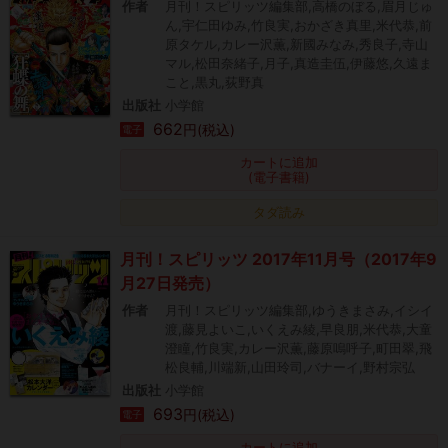
作者
月刊！スピリッツ編集部,高橋のぼる,眉月じゅ
ん,宇仁田ゆみ,竹良実,おかざき真里,米代恭,前
原タケル,カレー沢薫,新國みなみ,秀良子,寺山
マル,松田奈緒子,月子,真造圭伍,伊藤悠,久遠ま
こと,黒丸,荻野真
出版社
小学館
662
円(税込)
電子
カートに追加
(電子書籍)
タダ読み
月刊！スピリッツ 2017年11月号（2017年9
月27日発売）
作者
月刊！スピリッツ編集部,ゆうきまさみ,イシイ
渡,藤見よいこ,いくえみ綾,早良朋,米代恭,大童
澄瞳,竹良実,カレー沢薫,藤原嗚呼子,町田翠,飛
松良輔,川端新,山田玲司,バナーイ,野村宗弘
出版社
小学館
693
円(税込)
電子
カートに追加