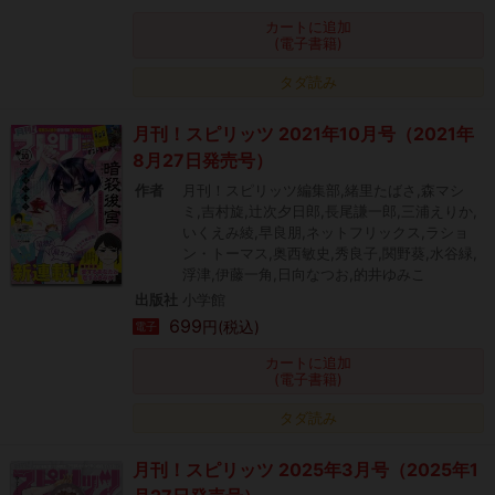
カートに追加
(電子書籍)
タダ読み
月刊！スピリッツ 2021年10月号（2021年
8月27日発売号）
作者
月刊！スピリッツ編集部,緒里たばさ,森マシ
ミ,吉村旋,辻次夕日郎,長尾謙一郎,三浦えりか,
いくえみ綾,早良朋,ネットフリックス,ラショ
ン・トーマス,奥西敏史,秀良子,関野葵,水谷緑,
浮津,伊藤一角,日向なつお,的井ゆみこ
出版社
小学館
699
円(税込)
電子
カートに追加
(電子書籍)
タダ読み
月刊！スピリッツ 2025年3月号（2025年1