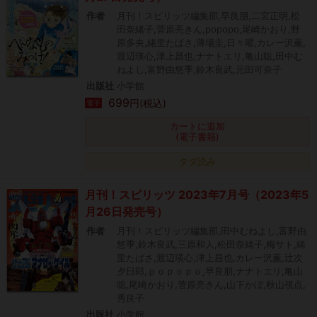
作者
月刊！スピリッツ編集部,早良朋,二宮正明,松
田奈緒子,菅原亮きん,popopo,尾崎かおり,野
原多央,緒里たばさ,薄場圭,日々曜,カレー沢薫,
渡辺瑛心,津上昌也,ナナトエリ,亀山聡,田中む
ねよし,富野由悠季,鈴木良武,元田可奈子
出版社
小学館
699
円(税込)
電子
カートに追加
(電子書籍)
タダ読み
月刊！スピリッツ 2023年7月号（2023年5
月26日発売号）
作者
月刊！スピリッツ編集部,田中むねよし,富野由
悠季,鈴木良武,三原和人,松田奈緒子,梅サト,緒
里たばさ,渡辺瑛心,津上昌也,カレー沢薫,辻次
夕日郎,ｐｏｐｏｐｏ,早良朋,ナナトエリ,亀山
聡,尾崎かおり,菅原亮きん,山下かぼ,秋山視点,
秀良子
出版社
小学館