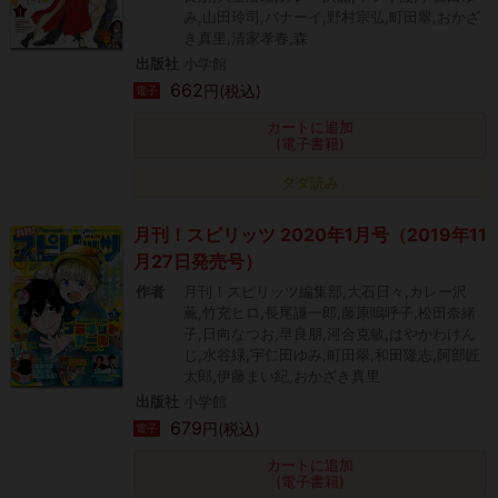
み,山田玲司,バナーイ,野村宗弘,町田翠,おかざ
き真里,清家孝春,森
出版社
小学館
662
円(税込)
電子
カートに追加
(電子書籍)
タダ読み
月刊！スピリッツ 2020年1月号（2019年11
月27日発売号）
作者
月刊！スピリッツ編集部,大石日々,カレー沢
薫,竹充ヒロ,長尾謙一郎,藤原嗚呼子,松田奈緒
子,日向なつお,早良朋,河合克敏,はやかわけん
じ,水谷緑,宇仁田ゆみ,町田翠,和田隆志,阿部匠
太郎,伊藤まい紀,おかざき真里
出版社
小学館
679
円(税込)
電子
カートに追加
(電子書籍)