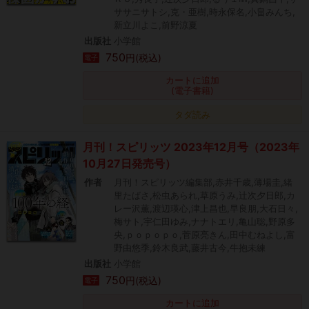
ササニサトシ,克・亜樹,時永保名,小畠みんち,
新立川よこ,前野涼夏
出版社
小学館
750
円(税込)
電子
カートに追加
(電子書籍)
タダ読み
月刊！スピリッツ 2023年12月号（2023年
10月27日発売号）
作者
月刊！スピリッツ編集部,赤井千歳,薄場圭,緒
里たばさ,松虫あられ,草原うみ,辻次夕日郎,カ
レー沢薫,渡辺瑛心,津上昌也,早良朋,大石日々,
梅サト,宇仁田ゆみ,ナナトエリ,亀山聡,野原多
央,ｐｏｐｏｐｏ,菅原亮きん,田中むねよし,富
野由悠季,鈴木良武,藤井古今,牛抱未練
出版社
小学館
750
円(税込)
電子
カートに追加