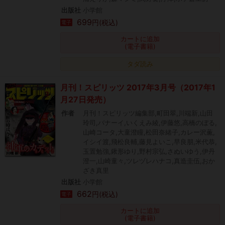
出版社
小学館
699
円(税込)
電子
カートに追加
(電子書籍)
タダ読み
月刊！スピリッツ 2017年3月号（2017年1
月27日発売）
作者
月刊！スピリッツ編集部,町田翠,川端新,山田
玲司,バナーイ,いくえみ綾,伊藤悠,高橋のぼる,
山崎コータ,大童澄瞳,松田奈緒子,カレー沢薫,
イシイ渡,飛松良輔,藤見よいこ,早良朋,米代恭,
玉置勉強,鍬形ゆり,野村宗弘,さぬいゆう,伊丹
澄一,山崎童々,ツレヅレハナコ,真造圭伍,おか
ざき真里
出版社
小学館
662
円(税込)
電子
カートに追加
(電子書籍)