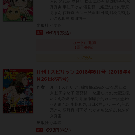
み綾,米代恭,早良朋,松田奈緒子,藤原嗚呼子,永
野真央,宇仁田ゆみ,酒見賢一,緒里たばさ,菅原
亮きん,荻野真,カレー沢薫,町田翠,飛松良輔,お
かざき真里,福田博一
出版社
小学館
662
円(税込)
電子
カートに追加
(電子書籍)
タダ読み
月刊！スピリッツ 2018年6月号（2018年4
月26日発売号）
作者
月刊！スピリッツ編集部,高橋のぼる,黒江ゆ
き,松田奈緒子,酒見賢一,緒里たばさ,大童澄瞳,
いくえみ綾,早良朋,藤原嗚呼子,カレー沢薫,ゆ
うきまさみ,永野真央,山田玲司,バナーイ,菅原
亮きん,荻野真,町田翠,ながみちながる,おかざ
き真里
出版社
小学館
693
円(税込)
電子