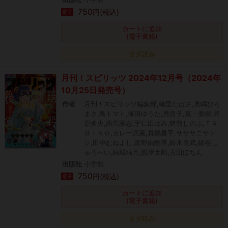
750
円(税込)
電子
カートに追加
(電子書籍)
タダ読み
月刊！スピリッツ 2024年12月号（2024年
10月25日発売号）
作者
月刊！スピリッツ編集部,緒里たばさ,奥嶋ひろ
まさ,鳥トマト,塚田ゆうた,秀良子,克・亜樹,野
原多央,西馬宗志,宇仁田ゆみ,猪熊しのぶ,ＴＡ
ＢＩＫＯ,カレー沢薫,真鍋昌平,サササニサト
シ,田中むねよし,富野由悠季,鈴木良武,細谷し
ゅうへい,結城結月,照屋太郎,古田ぼちん
出版社
小学館
750
円(税込)
電子
カートに追加
(電子書籍)
タダ読み