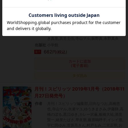
12月27日発売）
作者
月刊！スピリッツ編集部,高橋のぼる,イシイ
渡,山崎コータ,米代恭,飛松良輔,藤見よいこ,早
良朋,川端新,大童澄瞳,山田玲司,バナーイ,鍬形
ゆり,カレー沢薫,さぬいゆう,伊丹澄一,山崎
童々,ツレヅレハナコ,竹良実,野村宗弘,おかざ
き真里,真造圭伍,寺山マル,荻野真,永野真央
出版社
小学館
662
円(税込)
電子
カートに追加
(電子書籍)
タダ読み
月刊！スピリッツ 2019年1月号（2018年11
月27日発売号）
作者
月刊！スピリッツ編集部,日向なつお,高橋悠
也,寺山マル,水瀬マユ,ゆうきまさみ,伊藤静,高
橋のぼる,黒江ゆき,カレー沢薫,板橋大祐,酒見
賢一,緒里たばさ,早良朋,藤原嗚呼子,イシイ渡,
宇仁田ゆみ,菅原亮きん,村戸もみ,二宮正明,お