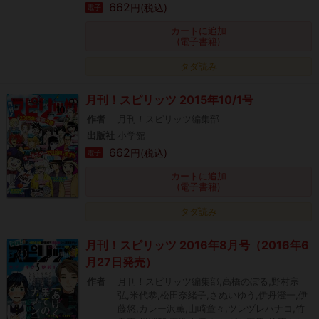
662
円(税込)
電子
カートに追加
(電子書籍)
タダ読み
月刊！スピリッツ 2015年10/1号
作者
月刊！スピリッツ編集部
出版社
小学館
662
円(税込)
電子
カートに追加
(電子書籍)
タダ読み
月刊！スピリッツ 2016年8月号（2016年6
月27日発売）
作者
月刊！スピリッツ編集部,高橋のぼる,野村宗
弘,米代恭,松田奈緒子,さぬいゆう,伊丹澄一,伊
藤悠,カレー沢薫,山崎童々,ツレヅレハナコ,竹