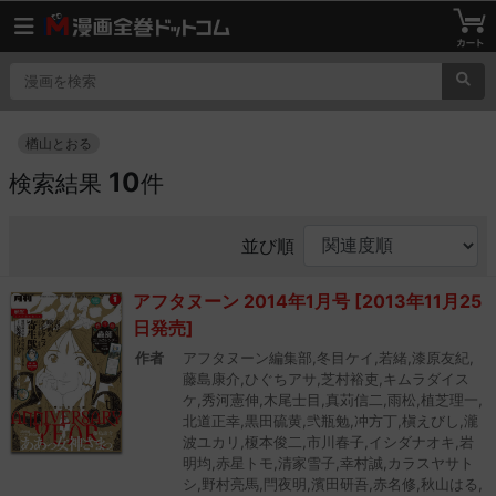
楢山とおる
10
検索結果
件
並び順
アフタヌーン 2014年1月号 [2013年11月25
日発売]
作者
アフタヌーン編集部,冬目ケイ,若緒,漆原友紀,
藤島康介,ひぐちアサ,芝村裕吏,キムラダイス
ケ,秀河憲伸,木尾士目,真苅信二,雨松,植芝理一,
北道正幸,黒田硫黄,弐瓶勉,冲方丁,槇えびし,瀧
波ユカリ,榎本俊二,市川春子,イシダナオキ,岩
明均,赤星トモ,清家雪子,幸村誠,カラスヤサト
シ,野村亮馬,閂夜明,濱田研吾,赤名修,秋山はる,