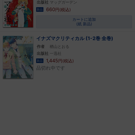
出版社
マッグガーデン
660
円(税込)
新品
カートに追加
(紙 新品)
イナズマクリティカル (1-2巻 全巻)
作者
楢山とおる
出版社
一迅社
1,445
円(税込)
新品
品切れ中です