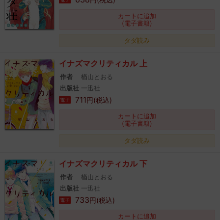
カートに追加
(電子書籍)
タダ読み
イナズマクリティカル 上
作者
楢山とおる
出版社
一迅社
711
円(税込)
電子
カートに追加
(電子書籍)
タダ読み
イナズマクリティカル 下
作者
楢山とおる
出版社
一迅社
733
円(税込)
電子
カートに追加