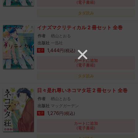
(電子書籍)
タダ読み
イナズマクリティカル 2 冊セット 全巻
作者
楢山とおる
出版社
一迅社
1,444
円(税込)
電子
カートに追加
(電子書籍)
タダ読み
日々是れ尊いネコマタ荘 2 冊セット 全巻
作者
楢山とおる
出版社
マッグガーデン
1,276
円(税込)
電子
カートに追加
(電子書籍)