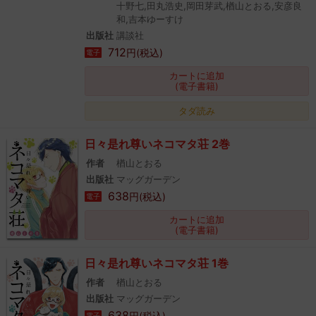
十野七,田丸浩史,岡田芽武,楢山とおる,安彦良
和,吉本ゆーすけ
出版社
講談社
712
円(税込)
電子
カートに追加
(電子書籍)
タダ読み
日々是れ尊いネコマタ荘 2巻
作者
楢山とおる
出版社
マッグガーデン
638
円(税込)
電子
カートに追加
(電子書籍)
日々是れ尊いネコマタ荘 1巻
作者
楢山とおる
出版社
マッグガーデン
638
円(税込)
電子