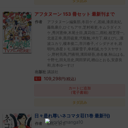
タダ読み
アフタヌーン 153 冊セット 最新刊まで
作者
アフタヌーン編集部,冬目ケイ,若緒,漆原友紀,
藤島康介,ひぐちアサ,芝村裕吏,キムラダイス
ケ,秀河憲伸,木尾士目,真苅信二,雨松,植芝理一,
北道正幸,黒田硫黄,弐瓶勉,冲方丁,槇えびし,瀧
波ユカリ,榎本俊二,市川春子,イシダナオキ,岩
明均,赤星トモ,清家雪子,幸村誠,カラスヤサト
シ,野村亮馬,閂夜明,濱田研吾,赤名修,秋山はる,
十野七,田丸浩史,岡田芽武,楢山とおる,安彦良
和,吉本ゆーすけ
出版社
講談社
109,298
円(税込)
電子
カートに追加
(電子書籍)
タダ読み
日々是れ尊いネコマタ荘(1巻 最新刊)
作者
楢山とおる