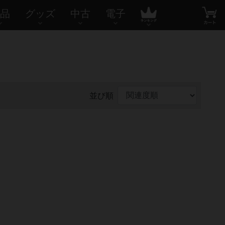
品
グッズ
中古
電子
並び順