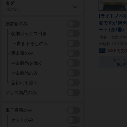
タグ
指定なし
[ライトノベ
者ですが 舞
紙書籍のみ
ート (全1冊)
収納ボックス付き
作者
歌野晶午
書き下ろしのみ
出版社
KADOK
836
円(税
新品
即出荷のみ
カート
中古商品を除く
(紙 新
中古商品のみ
品切れを除く
グッズ商品のみ
電子書籍のみ
セットのみ