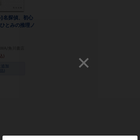
ル]名探偵、初心
田ひとみの推理ノ
AWA/角川書店
込)
に追加
品)