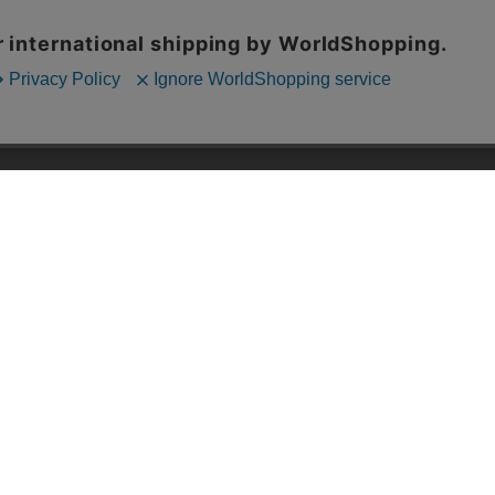
ッフおススメ「全力推し宣言」
漫画ランキング
贈ろう e-giftサービス
›
2025年 年間ランキング
すめの新品漫画セット
›
歴代発行部数
品別漫画収納ボックス
›
紙書籍 週間TOP100
典あり漫画
›
紙書籍 月間TOP100
すめのグッズ商品
›
電子書籍 週間TOP100
すめの中古漫画セット
›
電子書籍 月間TOP100