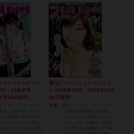
グコミックスピリッ
週刊ビッグコミックスピリッ
年21・22合併号
ツ 2016年48号（2016年10月
年4月24日発売）
24日発売）
ビッグコミックスピリッ
作者
週刊ビッグコミックスピリッ
集部,こざき亜衣,オジロ
ツ編集部,真鍋昌平,池辺葵,ム
ト,加納梨衣,金城宗幸,に
ラタコウジ,花沢健吾,オジロ
けんすけ,のりつけ雅春,
マコト,のりつけ雅春,小林有
庭,水口尚樹,小田扉,夏花
吾,上野直彦,加納梨衣,丹羽庭,
ト,高橋のぼる,中原裕,ゆ
こざき亜衣,水口尚樹,高橋の