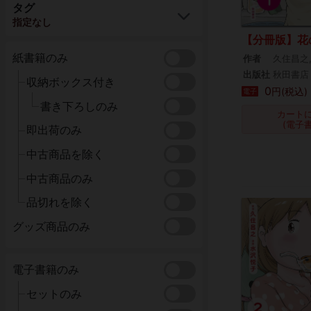
タグ
指定なし
【分冊版】花
紙書籍のみ
作者
久住昌之
出版社
秋田書店
収納ボックス付き
0
円(税込)
電子
書き下ろしのみ
カート
(電子
即出荷のみ
中古商品を除く
中古商品のみ
品切れを除く
グッズ商品のみ
電子書籍のみ
セットのみ