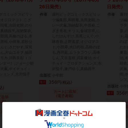
26日発売）
日発売）
グコミックスピリッ
作者
週刊ビッグコミックスピリッ
作者
週刊
,オジロマコト,こざ
ツ編集部,和田竜,吉田史朗,カ
ツ編
和田竜,吉田史朗,のり
レー沢薫,加納梨衣,中原裕,こ
ラタ
,真鍋昌平,加納梨衣,
ざき亜衣,キリエ,金城宗幸,に
彦,
阿部潤,高橋のぼる,水
しだけんすけ,高尾じんぐ,小
ト,
中原裕,小田扉,若杉公
林有吾,上野直彦,オジロマコ
のぼ
じんぐ,さだやす,深見
ト,小田扉,水口尚樹,高橋のぼ
たか
しん,片山ユキヲ,福田
る,丹羽庭,ムラタコウジ,高橋
夏花
城モカ,川島良彰（コ
しん,又吉直樹,武富健治,ホイ
治,
ンター）,ジョージ朝
チョイ・プロダクションズ,水
朝倉
ー沢薫,ホイチョイ・
沢悦子,速戸ゆう,真鍋昌平
沢薫
ションズ,水沢悦子
朗,
出版社
小学館
ンズ
356
円(税込)
電子
出版社
小学
込)
カートに追加
356
円
電子
(電子書籍)
に追加
書籍)
カ
タダ読み
(
読み