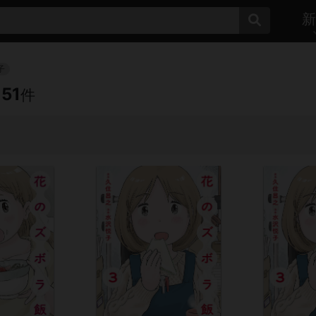
新
子
151
件