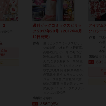
 2
週刊ビッグコミックスピリッ
アイアム
ツ 2017年28号（2017年6月
ソロジー
,水沢悦子
12日発売）
作者
花沢
石黒
込)
作者
週刊ビッグコミックスピリッ
マコ
ツ編集部,小林有吾,上野直彦,
に追加
本浩
高橋のぼる,小田扉,のりつけ
書籍)
出版社
小学
雅春,加納梨衣,キリエ,高尾じ
んぐ,こざき亜衣,水口尚樹,金
693
円
読み
電子
城宗幸,にしだけんすけ,さだ
カ
やす,深見真,阿部潤,真鍋昌平,
(
丹羽庭,中原裕,ムラタコウジ,
ジョージ朝倉,又吉直樹,武富
健治,和田竜,吉田史朗,カレー
沢薫,ホイチョイ・プロダクシ
ョンズ,水沢悦子
出版社
小学館
356
円(税込)
電子