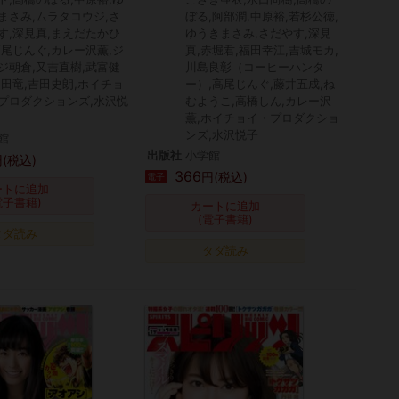
まさみ,ムラタコウジ,さ
ぼる,阿部潤,中原裕,若杉公徳,
す,深見真,まえだたかひ
ゆうきまさみ,さだやす,深見
高尾じんぐ,カレー沢薫,ジ
真,赤堀君,福田幸江,吉城モカ,
ジ朝倉,又吉直樹,武富健
川島良彰（コーヒーハンタ
和田竜,吉田史朗,ホイチョ
ー）,高尾じんぐ,藤井五成,ね
プロダクションズ,水沢悦
むようこ,高橋しん,カレー沢
薫,ホイチョイ・プロダクショ
ンズ,水沢悦子
館
出版社
小学館
(税込)
366
円(税込)
電子
ートに追加
電子書籍)
カートに追加
(電子書籍)
タダ読み
タダ読み