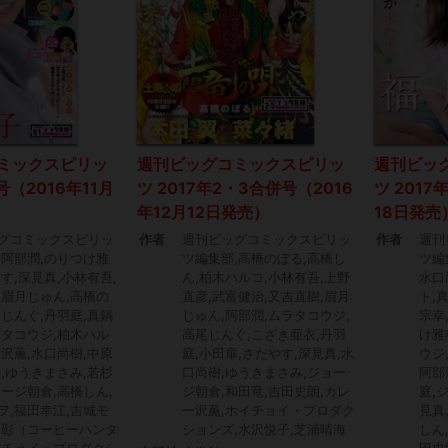
ミックスピリッ
週刊ビッグコミックスピリッ
週刊ビッ
1号（2016年11月
ツ 2017年2・3合併号（2016
ツ 2017
年12月12日発売）
18日発売
グコミックスピリッ
作者
週刊ビッグコミックスピリッ
作者
週刊
,阿部潤,のりつけ雅
ツ編集部,高橋のぼる,高橋し
ツ編
す,深見真,小林有吾,
ん,柏木ハルコ,小林有吾,上野
水口
,眉月じゅん,高橋の
直彦,武富健治,又吉直樹,眉月
ト,
尾じんぐ,丹羽庭,真鍋
じゅん,阿部潤,ムラタコウジ,
宗幸
ラタコウジ,柏木ハル
高尾じんぐ,こざき亜衣,丹羽
け雅
ー沢薫,水口尚樹,中原
庭,小田扉,さだやす,深見真,水
ウジ
扉,ゆうきまさみ,若杉
口尚樹,ゆうきまさみ,ジョー
阿部
ョージ朝倉,高橋しん,
ジ朝倉,和田竜,吉田史朗,カレ
庭,
ヲ,福田幸江,吉城モ
ー沢薫,ホイチョイ・プロダク
見真
良彰（コーヒーハンタ
ションズ,水沢悦子,芝浦晴海
しん