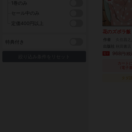
1巻のみ
セール中のみ
定価400円以上
花のズボラ飯
作者
久住昌之
特典付き
出版社
秋田書店
968
円(税
電子
絞り込み条件をリセット
カート
(電子
タダ