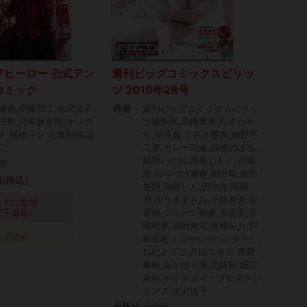
アヒーロー 公式アン
週刊ビッグコミックスピリッ
コミック
ツ 2016年28号
健吾,伊藤潤二,水沢悦子,
作者
週刊ビッグコミックスピリッ
正数,乃木坂太郎,オジロ
ツ編集部,高橋留美子,さだや
ト,横槍メンゴ,鳥飼茜,吉
す,深見真,こざき亜衣,細野不
二
二彦,カレー沢薫,高橋のぼる,
浅野いにお,高尾じんぐ,赤堀
館
君,のりつけ雅春,和田竜,吉田
(税込)
史朗,高橋しん,田中光,阿部
潤,ゆうきまさみ,小林有吾,中
ートに追加
電子書籍)
原裕,ジョージ朝倉,原克玄,吉
田戦車,福田幸江,吉城モカ,川
タダ読み
島良彰（コーヒーハンター）,
ねむようこ,片山ユキヲ,青野
春秋,あかほり悟,北崎拓,堀口
茉純,ホイチョイ・プロダクシ
ョンズ,水沢悦子
出版社
小学館