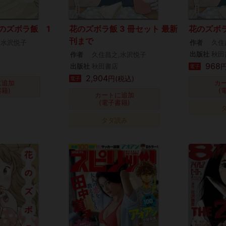
のズボラ飯 1
花のズボラ飯 3 冊セット 最新
花のズボ
刊まで
,水沢悦子
作者
久住
出版社
秋田
作者
久住昌之,水沢悦子
968
出版社
秋田書店
円
電子
2,904
円(税込)
電子
に追加
カ
書籍)
(
カートに追加
(電子書籍)
タダ読み