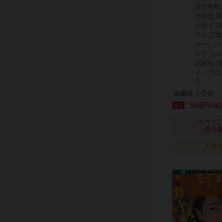
青野春秋
田史朗,
だやす,
モカ,川
ター）,
キヲ,カ
北崎拓,
イ・プロ
子
出版社
小学館
366
円(税
電子
カート
(電子
タダ