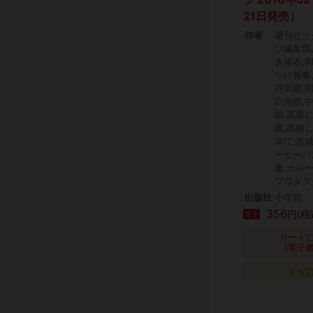
21日発売）
作者
週刊ビッ
ツ編集部
き亜衣,
つけ雅春
丹羽庭,
口尚樹,
徳,高尾
真,高橋
幸江,吉
ーヒーハ
倉,カレ
プロダク
出版社
小学館
356
円(税
電子
カート
(電子
タダ