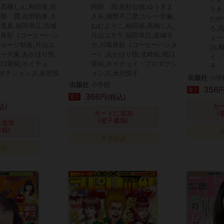
,高橋しん,和田竜,吉
阿部 潤,若杉公徳,ゆうきま
うき
阿部 潤,吉田戦車,さ
さみ,細野不二彦,カレー沢薫,
だや
深見真,福田幸江,吉城
ねむようこ,相田裕,高橋しん,
ろ,
島良彰（コーヒーハン
片山ユキヲ,福田幸江,吉城モ
ョー
ジョージ朝倉,片山ユ
カ,川島良彰（コーヒーハンタ
治,
レー沢薫,あかほり悟,
ー）,あかほり悟,北崎拓,堀口
イ・
堀口茉純,ホイチョ
茉純,ホイチョイ・プロダクシ
子
ダクションズ,水沢悦
ョンズ,水沢悦子
出版社
小学
出版社
小学館
356
円
電子
366
円(税込)
電子
込)
カ
カートに追加
(
(電子書籍)
に追加
書籍)
タダ読み
読み