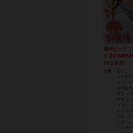
週刊ビッグコ
ツ 2016年5
14日発売）
作者
週刊ビッ
ツ編集部
春,さだや
上野直彦
ぼる,高
昌平,ム
コ,カレ
裕,小田
公徳,ジ
片山ユキ
カ,川島