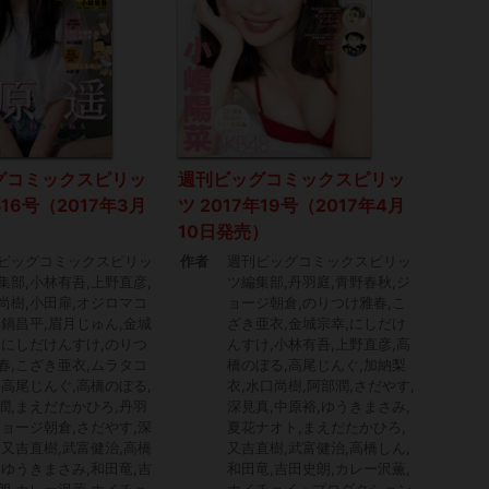
グコミックスピリッ
週刊ビッグコミックスピリッ
年16号（2017年3月
ツ 2017年19号（2017年4月
）
10日発売）
ビッグコミックスピリッ
作者
週刊ビッグコミックスピリッ
集部,小林有吾,上野直彦,
ツ編集部,丹羽庭,青野春秋,ジ
尚樹,小田扉,オジロマコ
ョージ朝倉,のりつけ雅春,こ
真鍋昌平,眉月じゅん,金城
ざき亜衣,金城宗幸,にしだけ
,にしだけんすけ,のりつ
んすけ,小林有吾,上野直彦,高
春,こざき亜衣,ムラタコ
橋のぼる,高尾じんぐ,加納梨
,高尾じんぐ,高橋のぼる,
衣,水口尚樹,阿部潤,さだやす,
潤,まえだたかひろ,丹羽
深見真,中原裕,ゆうきまさみ,
ジョージ朝倉,さだやす,深
夏花ナオト,まえだたかひろ,
,又吉直樹,武富健治,高橋
又吉直樹,武富健治,高橋しん,
,ゆうきまさみ,和田竜,吉
和田竜,吉田史朗,カレー沢薫,