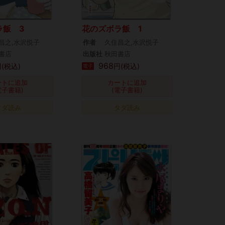
ラ飯 3
花のズボラ飯 1
昌之,水沢悦子
作者
久住昌之,水沢悦子
書店
出版社
秋田書店
968
(税込)
円(税込)
電子
ートに追加
カートに追加
電子書籍)
(電子書籍)
タダ読み
タダ読み