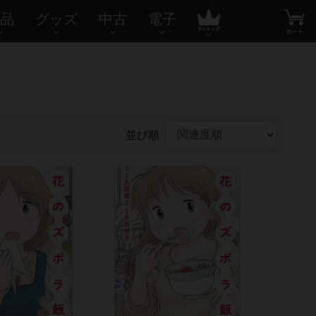
品
グッズ
中古
電子
並び順