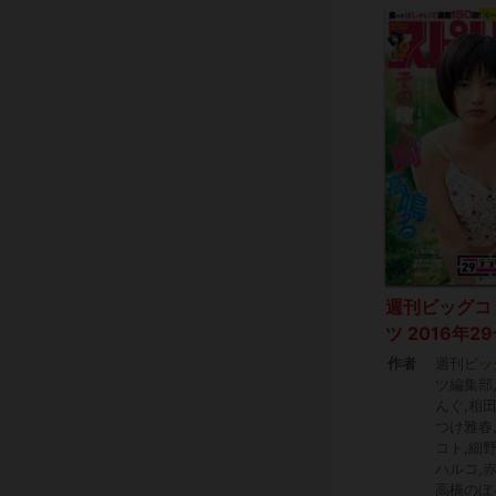
週刊ビッグコ
ツ 2016年2
作者
週刊ビッ
ツ編集部
んぐ,相
つけ雅春
コト,細
ハルコ,赤
高橋のぼ