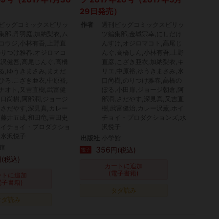
29日発売）
ビッグコミックスピリッ
作者
週刊ビッグコミックスピリッ
集部,丹羽庭,加納梨衣,ム
ツ編集部,金城宗幸,にしだけ
コウジ,小林有吾,上野直
んすけ,オジロマコト,高尾じ
のりつけ雅春,オジロマコ
んぐ,高橋しん,小林有吾,上野
花沢健吾,高尾じんぐ,高橋
直彦,こざき亜衣,加納梨衣,キ
る,ゆうきまさみ,まえだ
リエ,中原裕,ゆうきまさみ,水
ひろ,こざき亜衣,中原裕,
口尚樹,のりつけ雅春,高橋の
ナオト,又吉直樹,武富健
ぼる,小田扉,ジョージ朝倉,阿
水口尚樹,阿部潤,ジョージ
部潤,さだやす,深見真,又吉直
,さだやす,深見真,カレー
樹,武富健治,カレー沢薫,ホイ
,藤井五成,和田竜,吉田史
チョイ・プロダクションズ,水
ホイチョイ・プロダクショ
沢悦子
,水沢悦子
出版社
小学館
館
356
円(税込)
電子
(税込)
カートに追加
(電子書籍)
ートに追加
電子書籍)
タダ読み
タダ読み