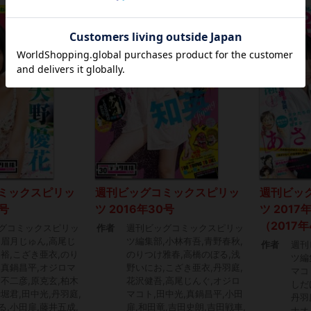
ミックスピリッ
週刊ビッグコミックスピリッ
週刊ビッ
9号
ツ 2016年30号
ツ 2017
（2017
グコミックスピリッ
作者
週刊ビッグコミックスピリッ
,眉月じゅん,高尾じ
ツ編集部,小林有吾,青野春秋,
作者
週刊
田裕,こざき亜衣,のり
のりつけ雅春,高橋のぼる,浅
ツ編
,真鍋昌平,オジロマ
野いにお,こざき亜衣,丹羽庭,
マコ
野不二彦,原克玄,柏木
花沢健吾,高尾じんぐ,オジロ
しだ
堀君,田中光,丹羽庭,
マコト,田中光,真鍋昌平,小田
丹羽
る,小田扉,藤井五成,
扉,和田竜,吉田史朗,吉田戦車,
ナオ