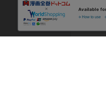
トップページ
スタ
会員登録・ログイン
漫画を
初めての方へ
おす
電子書籍の読み方
›
作
支払方法
›
特
特定商取引法に基づく通販の表記
おす
資金決済法に基づく表示
おす