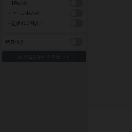
1巻のみ
セール中のみ
定価400円以上
特典付き
絞り込み条件をリセット