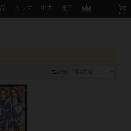
品
グッズ
中古
電子
並び順