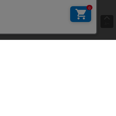
上へ
ご意見をお聞かせください