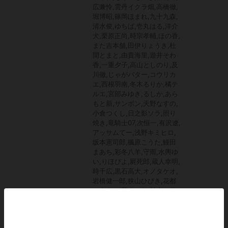
広兼怜,雲丹イクラ畑,高橋徹,
堀博昭,篠岡ほまれ,九十九森,
清水俊,ゆちば,壱丸はる,洋介
犬,栗原正尚,時宗孝輔,ほの香,
また吉本舗,田伊りょうき,杜
間とまと,由貴海里,遊井そわ
香,一重夕子,高山としのり,及
川徹,じゃがバター,コウリカ
エ,西根羽南,冬木るりか,橘テ
ルエ,宮部みゆき,るしか,あら
もと新,サンボン,天野なすの,
小倉つくし,日之影ソラ,照り
焼き,竜騎士07,次恒一,有沢遼,
アッサムてー,浅野キミヒロ,
坂本憲司郎,楓原こうた,鰻田
まあち,彩冬八羊,守雨,水輿ゆ
い,りほぴよ,屍死郎,蔵人幸明,
時千広,黒石高大,オノタケオ,
岩橋健一郎,狭山ひびき,花都
ゆうすけ,葵すみれ,柏木トウ
コ,喜友名トト,優輝光太朗,あ
まね水咲,遥透子,澤村明,沖田
臥竜,信長アキラ,てんてんど