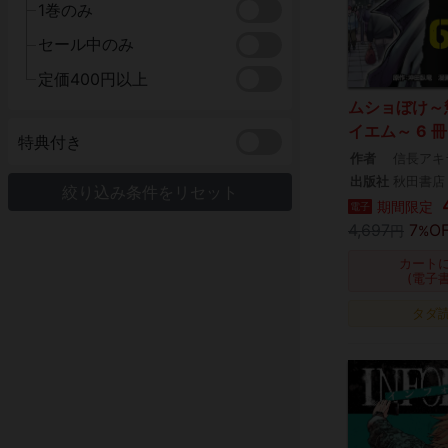
1巻のみ
セール中のみ
定価400円以上
ムショぼけ～
イエム～ 6 
特典付き
作者
信長アキ
出版社
秋田書店
絞り込み条件をリセット
期間限定
電子
4,697
7
O
円
%
カート
(電子
タダ