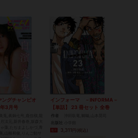
ヤングチャンピオ
インフォーマ －INFORMA－
6年3月号
【単話】 23 冊セット 全巻
美兎,眞銅七号,鹿住槇,龍
作者
沖田臥竜,鯛噛,山本晃司
,月汰元,新井春巻,坂森大
出版社
小学館
にゃ藻,たぢまよしかづ,青
3,311
円(税込)
電子
美,山根和俊,りんご飴サ