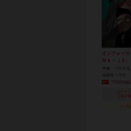
インフォーマ
ＭＡ－（３）
作者
沖田臥竜
出版社
小学館
759
円(税
電子
カート
(電子
タダ