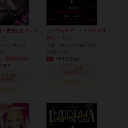
け～懲役たちのレク
インフォーマ －ＩＮＦＯＲ
 １
ＭＡ－（１）
アキラ,沖田臥竜
作者
沖田臥竜,鯛噛,山本晃司
書店
出版社
小学館
363
759
円(税込)
定
円(税込)
電子
OFF
%
カートに追加
(電子書籍)
ートに追加
電子書籍)
タダ読み
タダ読み