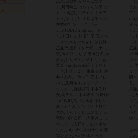
広美,山根和俊,りんご飴サー
ード
ド,川田暁生,はやぶち伶子,と
とん
読み
んこつ毬藻,三沢ケイ,中田ア
アミ
ミノ,深山キリ,山吹はるぺぺ,
da
株式会社ジェンコ,ヤシ
るぺ
ン,STUDIO２Bplus,十月士
シン,
也,櫻田りん,村瀬佳子,高八木
也,
レイナ,もりのもみじ,桜花舞,
レイ
広兼怜,雲丹イクラ畑,九十九
広兼
森,清水俊,ゆちば,壱丸はる,洋
堀博
介犬,月見里スタジオ,ななき,
清水
栗原正尚,時宗孝輔,田伊りょ
犬,
うき,杜間とまと,由貴海里,遊
また
井そわ香,一重夕子,高山とし
間と
のり,及川徹,じゃがバター,コ
香,
ウリカエ,西根羽南,冬木るり
川徹
か,橘テルエ,木嶋隆太,許瑞峰/
エ,
べに時雨,宮部みゆき,るしか,
ルエ
あらもと新,サンボン,天野な
もと
すの,小倉つくし,日之影ソラ,
小倉
竜騎士07,次恒一,有沢遼,アッ
焼き
サムてー,浅野キミヒロ,永緒
アッ
ウカ,yui／サウスのサウス,花
坂本
染なぎさ,坂本憲司郎,楓原こ
まあ