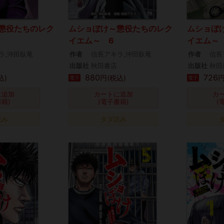
懲役たちのレク
ムショぼけ～懲役たちのレク
ムショぼ
イエム～ 6
イエム～
ラ,沖田臥竜
作者
信長アキラ,沖田臥竜
作者
信長
出版社
秋田書店
出版社
秋田
880
726
込)
円(税込)
円
電子
電子
に追加
カートに追加
カ
書籍)
(電子書籍)
(
読み
タダ読み