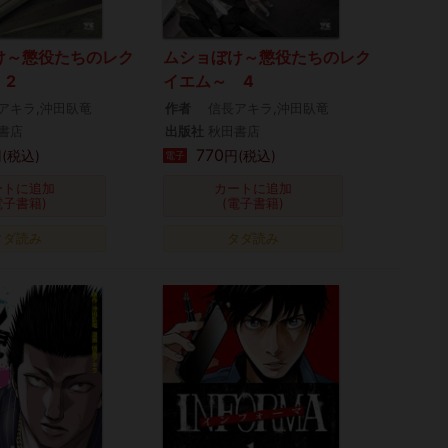
け～懲役たちのレク
ムショぼけ～懲役たちのレク
 2
イエム～ 4
アキラ,沖田臥竜
作者
信長アキラ,沖田臥竜
書店
出版社
秋田書店
770
(税込)
円(税込)
電子
ートに追加
カートに追加
電子書籍)
(電子書籍)
タダ読み
タダ読み