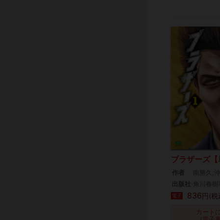
ブラザーズ【
作者
南勝久,
出版社
角川春樹
836
円(税
電子
カート
(電子