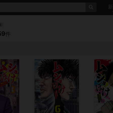
新
竜
59
件