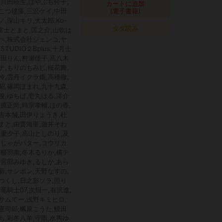
,川田暁生,はやぶち伶子,
カートに追加
こつ毬藻,三沢ケイ,中田
(電子書籍)
ノ,深山キリ,犬太郎,Ko-
タダ読み
i,富士とまと,匡之介,山吹は
ぺ,株式会社ジェンコ,ヤ
STUDIO２Bplus,十月士
櫻田りん,村瀬佳子,高八木
ナ,もりのもみじ,桜花舞,
怜,雲丹イクラ畑,高橋徹,
昭,篠岡ほまれ,九十九森,
俊,ゆちば,壱丸はる,洋介
栗原正尚,時宗孝輔,ほの香,
吉本舗,田伊りょうき,杜
まと,由貴海里,遊井そわ
一重夕子,高山としのり,及
,じゃがバター,コウリカ
西根羽南,冬木るりか,橘テ
,宮部みゆき,るしか,あら
新,サンボン,天野なすの,
つくし,日之影ソラ,照り
,竜騎士07,次恒一,有沢遼,
サムてー,浅野キミヒロ,
憲司郎,楓原こうた,鰻田
ち,彩冬八羊,守雨,水輿ゆ