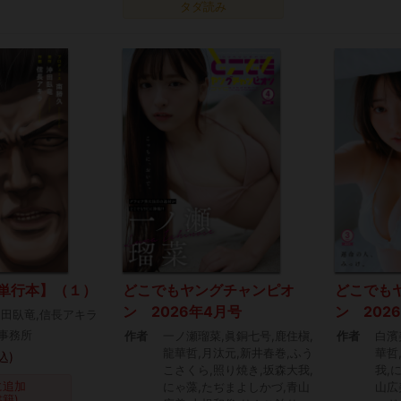
タダ読み
単行本】（１）
どこでもヤングチャンピオ
どこでも
ン 2026年4月号
ン 202
沖田臥竜,信長アキラ
事務所
作者
一ノ瀬瑠菜,眞銅七号,鹿住槇,
作者
白濱
龍華哲,月汰元,新井春巻,ふう
華哲
込)
こさくら,照り焼き,坂森大我,
我,
に追加
にゃ藻,たぢまよしかづ,青山
山広
書籍)