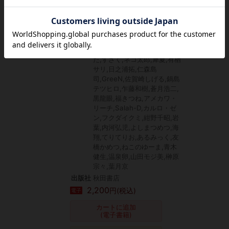
んどん,岸本さとる,小海太郎,
ハヤシ,たべ・こーじ,津保昭
博,農民ヤズー,桑島黎音,すず
はねすず,さざなみ陽輔,コム
ラ,いのぐちしな,あやめゴン
太,春日旬,衣太,ふるかわてん
た,すざく,ネコ太郎,犀夏,有栖
サリ,日之浦拓,仁森島
司,GreeN,佐賀崎しげる,鍋島
テツヒロ,乍藤和樹,蒼月浩二,
黒龍眼,福きつね,アメカワ・
リーチ,Salah-D,カルロ・ゼ
ン,フクダイクミ,紺野千昭,岩
葉,内河弘児,よしまつめつ,海
翔,てりてりお,あるみっく,友
橋かめつ,ねこのゆーま,青木
健生,温泉卵,山田モジ美,榊原
宗々,葉月京
出版社
秋田書店
2,200
円(税込)
電子
カートに追加
(電子書籍)