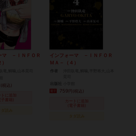
ーマ －ＩＮＦＯＲ
インフォーマ －ＩＮＦＯＲ
２）
ＭＡ－（４）
臥竜,鯛噛,山本晃司
作者
沖田臥竜,鯛噛,平野将大,山本
晃司
館
出版社
小学館
(税込)
759
円(税込)
電子
ートに追加
電子書籍)
カートに追加
(電子書籍)
タダ読み
タダ読み