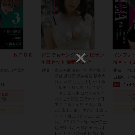
 －ＩＮＦＯＲ
どこでもヤングチャンピオン
インフォ
4 冊セット 最新刊まで
ＭＡ－（
,鯛噛,山本晃司
作者
白濱美兎,眞銅七号,鹿住槇,龍
作者
沖田
華哲,月汰元,新井春巻,坂森大
出版社
小学
我,にゃ藻,たぢまよしかづ,青
759
込)
円
電子
山広美,山根和俊,りんご飴サ
ード,川田暁生,はやぶち伶子,
に追加
カ
書籍)
とんこつ毬藻,三沢ケイ,中田
(
アミノ,深山キリ,犬太郎,Ko-
読み
dai,富士とまと,匡之介,山吹は
るぺぺ,株式会社ジェンコ,ヤ
シン,STUDIO２Bplus,十月士
也,櫻田りん,村瀬佳子,高八木
レイナ,もりのもみじ,桜花舞,