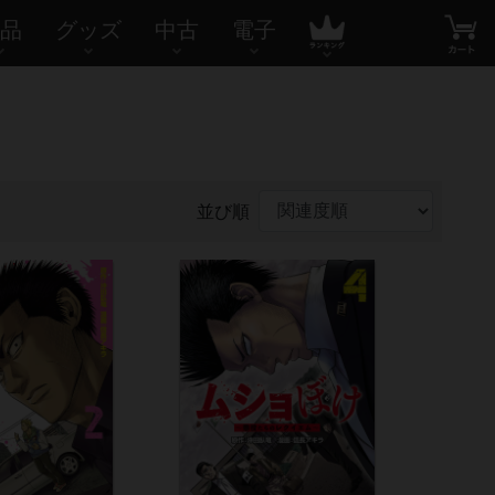
品
グッズ
中古
電子
並び順