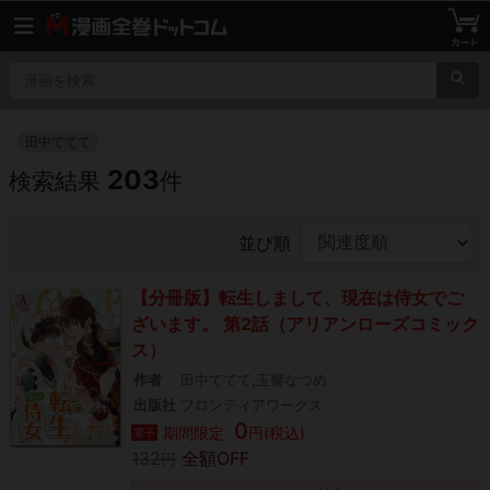
田中ててて
203
検索結果
件
並び順
【分冊版】転生しまして、現在は侍女でご
ざいます。 第2話（アリアンローズコミック
ス）
作者
田中ててて,玉響なつめ
出版社
フロンティアワークス
0
期間限定
円(税込)
電子
132
全額OFF
円