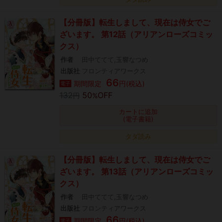
【分冊版】転生しまして、現在は侍女でご
ざいます。 第12話（アリアンローズコミッ
クス）
作者
田中ててて,玉響なつめ
出版社
フロンティアワークス
66
期間限定
円(税込)
電子
132
50
OFF
円
%
カートに追加
(電子書籍)
タダ読み
【分冊版】転生しまして、現在は侍女でご
ざいます。 第13話（アリアンローズコミッ
クス）
作者
田中ててて,玉響なつめ
出版社
フロンティアワークス
66
期間限定
円(税込)
電子