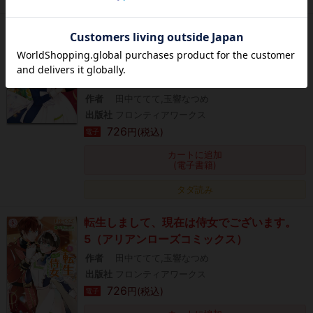
転生しまして、現在は侍女でございます。
9【電子限定書き下ろしSS＆描き下ろしイ
ラスト特典付き】（アリアンローズコミッ
クス）
作者
田中ててて,玉響なつめ
出版社
フロンティアワークス
726
円(税込)
電子
カートに追加
(電子書籍)
タダ読み
転生しまして、現在は侍女でございます。
5（アリアンローズコミックス）
作者
田中ててて,玉響なつめ
出版社
フロンティアワークス
726
円(税込)
電子