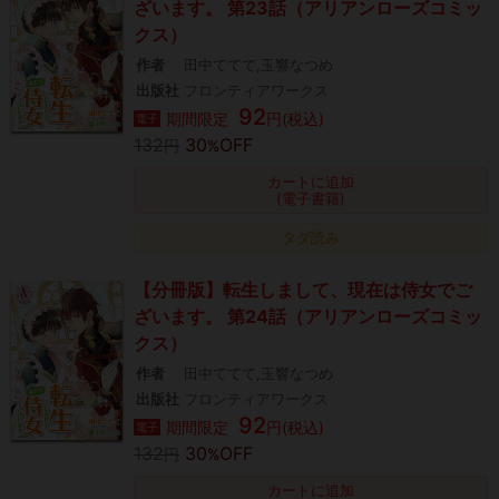
ざいます。 第23話（アリアンローズコミッ
クス）
作者
田中ててて,玉響なつめ
出版社
フロンティアワークス
92
期間限定
円(税込)
電子
132
30
OFF
円
%
カートに追加
(電子書籍)
タダ読み
【分冊版】転生しまして、現在は侍女でご
ざいます。 第24話（アリアンローズコミッ
クス）
作者
田中ててて,玉響なつめ
出版社
フロンティアワークス
92
期間限定
円(税込)
電子
132
30
OFF
円
%
カートに追加