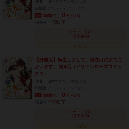
作者
田中ててて,玉響なつめ
出版社
フロンティアワークス
0
期間限定
円(税込)
電子
132
全額OFF
円
カートに追加
(電子書籍)
タダ読み
【分冊版】転生しまして、現在は侍女でご
ざいます。 第4話（アリアンローズコミッ
クス）
作者
田中ててて,玉響なつめ
出版社
フロンティアワークス
0
期間限定
円(税込)
電子
132
全額OFF
円
カートに追加
(電子書籍)
タダ読み