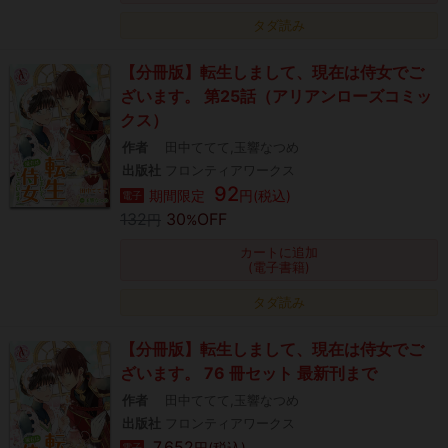
タダ読み
【分冊版】転生しまして、現在は侍女でご
ざいます。 第25話（アリアンローズコミッ
クス）
作者
田中ててて,玉響なつめ
出版社
フロンティアワークス
92
期間限定
円(税込)
電子
132
30
OFF
円
%
カートに追加
(電子書籍)
タダ読み
【分冊版】転生しまして、現在は侍女でご
ざいます。 76 冊セット 最新刊まで
作者
田中ててて,玉響なつめ
出版社
フロンティアワークス
7,652
円(税込)
電子