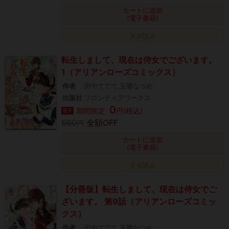
カートに追加
(電子書籍)
タダ読み
転生しまして、現在は侍女でございます。
1（アリアンローズコミックス）
作者
田中ててて,玉響なつめ
出版社
フロンティアワークス
0
期間限定
円(税込)
電子
660
全額OFF
円
カートに追加
(電子書籍)
タダ読み
【分冊版】転生しまして、現在は侍女でご
ざいます。 第9話（アリアンローズコミッ
クス）
作者
田中ててて,玉響なつめ