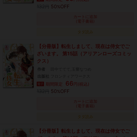
132
50
OFF
円
%
カートに追加
(電子書籍)
タダ読み
【分冊版】転生しまして、現在は侍女でご
ざいます。 第15話（アリアンローズコミッ
クス）
作者
田中ててて,玉響なつめ
出版社
フロンティアワークス
66
期間限定
円(税込)
電子
132
50
OFF
円
%
カートに追加
(電子書籍)
タダ読み
【分冊版】転生しまして、現在は侍女でご