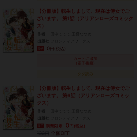
【分冊版】転生しまして、現在は侍女でご
ざいます。 第1話（アリアンローズコミック
ス）
作者
田中ててて,玉響なつめ
出版社
フロンティアワークス
0
円(税込)
電子
カートに追加
(電子書籍)
タダ読み
【分冊版】転生しまして、現在は侍女でご
ざいます。 第6話（アリアンローズコミッ
クス）
作者
田中ててて,玉響なつめ
出版社
フロンティアワークス
0
期間限定
円(税込)
電子
132
全額OFF
円