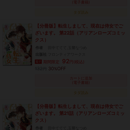
(電子書籍)
タダ読み
【分冊版】転生しまして、現在は侍女でご
ざいます。 第22話（アリアンローズコミッ
クス）
作者
田中ててて,玉響なつめ
出版社
フロンティアワークス
92
期間限定
円(税込)
電子
132
30
OFF
円
%
カートに追加
(電子書籍)
タダ読み
【分冊版】転生しまして、現在は侍女でご
ざいます。 第21話（アリアンローズコミッ
クス）
作者
田中ててて,玉響なつめ