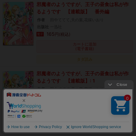
邪魔者のようですが、王子の昼食は私が作
るようです 【連載版】 番外編
作者
田中ててて,天の葉,花綵いおり
出版社
一迅社
165
円(税込)
電子
カートに追加
(電子書籍)
タダ読み
邪魔者のようですが、王子の昼食は私が作
るようです 【連載版】: 1
作者
田中ててて,天の葉,花綵いおり
出版社
一迅社
165
円(税込)
電子
カートに追加
絞り込み
(電子書籍)
タダ読み