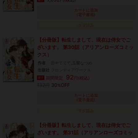
カートに追加
(電子書籍)
タダ読み
【分冊版】転生しまして、現在は侍女でご
ざいます。 第30話（アリアンローズコミッ
クス）
作者
田中ててて,玉響なつめ
出版社
フロンティアワークス
92
期間限定
円(税込)
電子
132
30
OFF
円
%
カートに追加
(電子書籍)
タダ読み
【分冊版】転生しまして、現在は侍女でご
ざいます。 第31話（アリアンローズコミッ