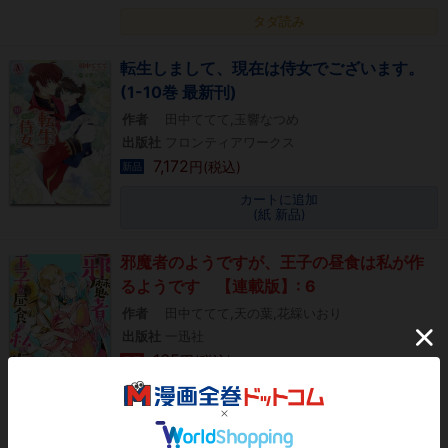
タダ読み
転生しまして、現在は侍女でございます。
(1-10巻 最新刊)
作者
田中ててて,玉響なつめ
出版社
フロンティアワークス
7,172
円(税込)
新品
カートに追加
(紙 新品)
邪魔者のようですが、王子の昼食は私が作
るようです 【連載版】: 6
作者
田中ててて,天の葉,花綵いおり
出版社
一迅社
165
円(税込)
電子
カートに追加
(電子書籍)
タダ読み