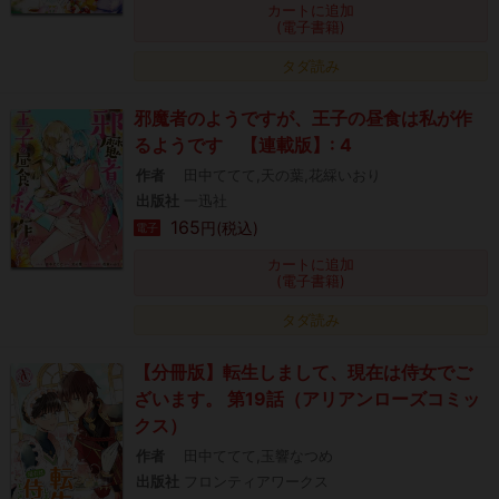
カートに追加
(電子書籍)
タダ読み
邪魔者のようですが、王子の昼食は私が作
るようです 【連載版】: 4
作者
田中ててて,天の葉,花綵いおり
出版社
一迅社
165
円(税込)
電子
カートに追加
(電子書籍)
タダ読み
【分冊版】転生しまして、現在は侍女でご
ざいます。 第19話（アリアンローズコミッ
クス）
作者
田中ててて,玉響なつめ
出版社
フロンティアワークス