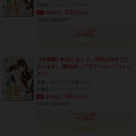
出版社
フロンティアワークス
92
期間限定
円(税込)
電子
132
30
OFF
円
%
カートに追加
(電子書籍)
タダ読み
【分冊版】転生しまして、現在は侍女でご
ざいます。 第20話（アリアンローズコミッ
クス）
作者
田中ててて,玉響なつめ
出版社
フロンティアワークス
66
期間限定
円(税込)
電子
132
50
OFF
円
%
カートに追加
(電子書籍)
タダ読み