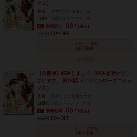
クス）
作者
田中ててて,玉響なつめ
出版社
フロンティアワークス
66
期間限定
円(税込)
電子
132
50
OFF
円
%
カートに追加
(電子書籍)
タダ読み
【分冊版】転生しまして、現在は侍女でご
ざいます。 第18話（アリアンローズコミッ
クス）
作者
田中ててて,玉響なつめ
出版社
フロンティアワークス
66
期間限定
円(税込)
電子
132
50
OFF
円
%
カートに追加
(電子書籍)