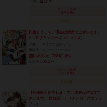
132
全額OFF
円
カートに追加
(電子書籍)
タダ読み
転生しまして、現在は侍女でございます。
2（アリアンローズコミックス）
作者
田中ててて,玉響なつめ
出版社
フロンティアワークス
286
期間限定
円(税込)
電子
572
50
OFF
円
%
カートに追加
(電子書籍)
タダ読み
【分冊版】転生しまして、現在は侍女でご
ざいます。 第11話（アリアンローズコミッ
クス）