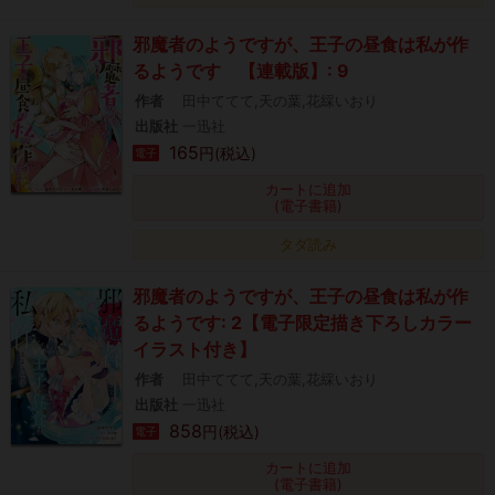
邪魔者のようですが、王子の昼食は私が作
るようです 【連載版】: 9
作者
田中ててて,天の葉,花綵いおり
出版社
一迅社
165
円(税込)
電子
カートに追加
(電子書籍)
タダ読み
邪魔者のようですが、王子の昼食は私が作
るようです: 2【電子限定描き下ろしカラー
イラスト付き】
作者
田中ててて,天の葉,花綵いおり
出版社
一迅社
858
円(税込)
電子
カートに追加
(電子書籍)