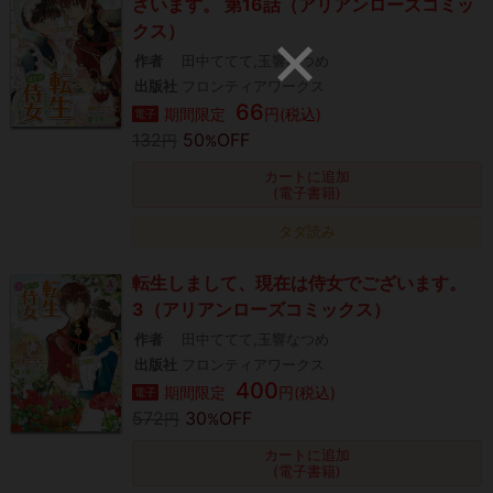
ざいます。 第16話（アリアンローズコミッ
クス）
作者
田中ててて,玉響なつめ
出版社
フロンティアワークス
66
期間限定
円(税込)
電子
132
50
OFF
円
%
カートに追加
(電子書籍)
タダ読み
転生しまして、現在は侍女でございます。
3（アリアンローズコミックス）
作者
田中ててて,玉響なつめ
出版社
フロンティアワークス
400
期間限定
円(税込)
電子
572
30
OFF
円
%
カートに追加
(電子書籍)