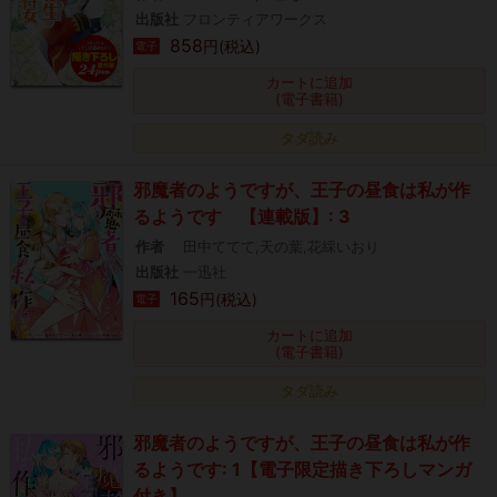
出版社
フロンティアワークス
858
円(税込)
電子
カートに追加
(電子書籍)
タダ読み
邪魔者のようですが、王子の昼食は私が作
るようです 【連載版】: 3
作者
田中ててて,天の葉,花綵いおり
出版社
一迅社
165
円(税込)
電子
カートに追加
(電子書籍)
タダ読み
邪魔者のようですが、王子の昼食は私が作
るようです: 1【電子限定描き下ろしマンガ
付き】