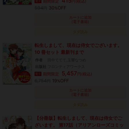
415
期間限定
円(税込)
電子
594
30
OFF
円
%
カートに追加
(電子書籍)
タダ読み
転生しまして、現在は侍女でございます。
10 冊セット 最新刊まで
作者
田中ててて,玉響なつめ
出版社
フロンティアワークス
5,457
期間限定
円(税込)
電子
6,754
19
OFF
円
%
カートに追加
(電子書籍)
タダ読み
【分冊版】転生しまして、現在は侍女でご
ざいます。 第17話（アリアンローズコミッ