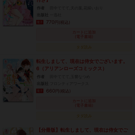
作者
田中ててて,天の葉,花綵いおり
出版社
一迅社
770
円(税込)
電子
カートに追加
(電子書籍)
タダ読み
転生しまして、現在は侍女でございます。
6（アリアンローズコミックス）
作者
田中ててて,玉響なつめ
出版社
フロンティアワークス
660
円(税込)
電子
カートに追加
(電子書籍)
タダ読み
【分冊版】転生しまして、現在は侍女でご