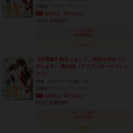
出版社
フロンティアワークス
0
期間限定
円(税込)
電子
132
全額OFF
円
カートに追加
(電子書籍)
タダ読み
【分冊版】転生しまして、現在は侍女でご
ざいます。 第10話（アリアンローズコミッ
クス）
作者
田中ててて,玉響なつめ
出版社
フロンティアワークス
0
期間限定
円(税込)
電子
132
全額OFF
円
カートに追加
(電子書籍)
タダ読み