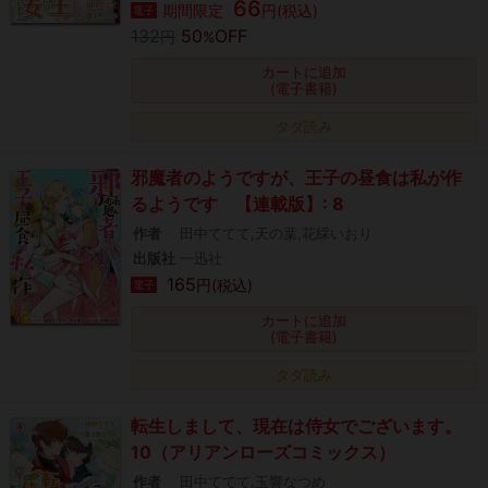
66
期間限定
円(税込)
電子
132
50
OFF
円
%
カートに追加
(電子書籍)
タダ読み
邪魔者のようですが、王子の昼食は私が作
るようです 【連載版】: 8
作者
田中ててて,天の葉,花綵いおり
出版社
一迅社
165
円(税込)
電子
カートに追加
(電子書籍)
タダ読み
転生しまして、現在は侍女でございます。
10（アリアンローズコミックス）
作者
田中ててて,玉響なつめ