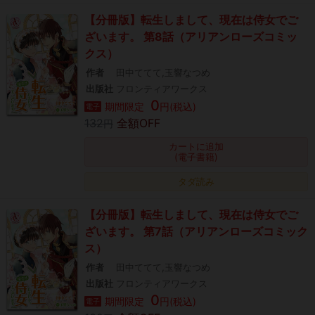
【分冊版】転生しまして、現在は侍女でご
ざいます。 第8話（アリアンローズコミッ
クス）
作者
田中ててて,玉響なつめ
出版社
フロンティアワークス
0
期間限定
円(税込)
電子
132
全額OFF
円
カートに追加
(電子書籍)
タダ読み
【分冊版】転生しまして、現在は侍女でご
ざいます。 第7話（アリアンローズコミック
ス）
作者
田中ててて,玉響なつめ
出版社
フロンティアワークス
0
期間限定
円(税込)
電子