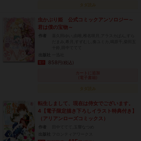
タダ読み
虫かぶり姫 公式コミックアンソロジー～
君は僕の宝物～
作者
喜久田ゆい,由唯,椎名咲月,アラスカぱん,すら
だまみ,希月,すずむし,奏ユミカ,鳴原千,柴田五
十鈴,田中ててて
出版社
一迅社
858
円(税込)
電子
カートに追加
(電子書籍)
タダ読み
転生しまして、現在は侍女でございます。
4【電子限定描き下ろしイラスト特典付き】
（アリアンローズコミックス）
作者
田中ててて,玉響なつめ
出版社
フロンティアワークス