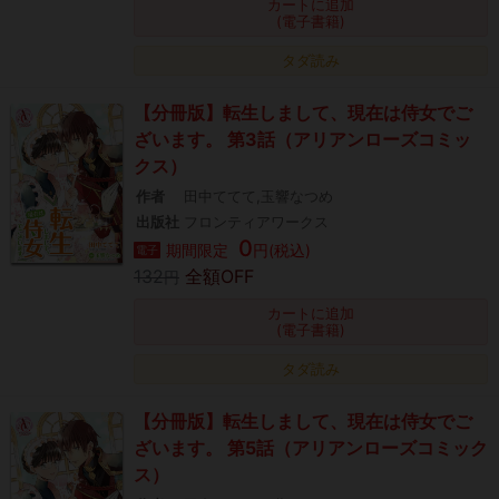
カートに追加
(電子書籍)
タダ読み
【分冊版】転生しまして、現在は侍女でご
ざいます。 第3話（アリアンローズコミッ
クス）
作者
田中ててて,玉響なつめ
出版社
フロンティアワークス
0
期間限定
円(税込)
電子
132
全額OFF
円
カートに追加
(電子書籍)
タダ読み
【分冊版】転生しまして、現在は侍女でご
ざいます。 第5話（アリアンローズコミック
ス）