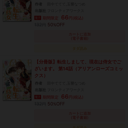
作者
田中ててて,玉響なつめ
出版社
フロンティアワークス
66
期間限定
円(税込)
電子
132
50
OFF
円
%
カートに追加
(電子書籍)
タダ読み
【分冊版】転生しまして、現在は侍女でご
ざいます。 第14話（アリアンローズコミッ
クス）
作者
田中ててて,玉響なつめ
出版社
フロンティアワークス
66
期間限定
円(税込)
電子
132
50
OFF
円
%
カートに追加
(電子書籍)
タダ読み