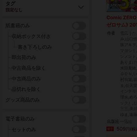
タグ
指定なし
Comic ZER
ゼロサム) 20
紙書籍のみ
作者
雪広うた
収納ボックス付き
み,山口悟
坂アキヲ
書き下ろしのみ
マヨシミ
ンメント
即出荷のみ
ありまけ
中古商品を除く
米田夏緒
ＯＯＮ,
中古商品のみ
村有菜,
ま,任天
品切れを除く
インテリ
理央,め
グッズ商品のみ
ック）,
三三,美
ゆま,遠
電子書籍のみ
出版社
一迅社
509
円(税
セットのみ
電子