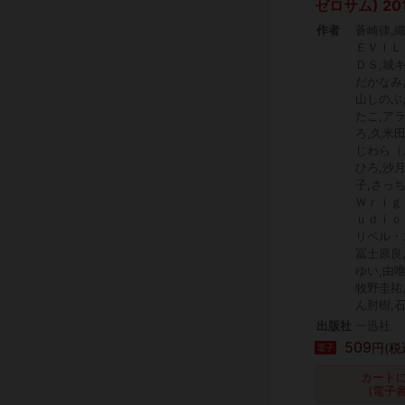
ゼロサム) 20
作者
蒼崎律,
ＥＶＩＬ
ＤＳ,城
だかなみ
山しのぶ
たこ,ア
ろ,久米
じわら（
ひろ,沙
子,さっ
Ｗｒｉｇ
ｕｄｉｏ
リベル・
冨士原良
ゆい,由唯
牧野圭祐
ん肘樹,
出版社
一迅社
509
円(税
電子
カート
(電子