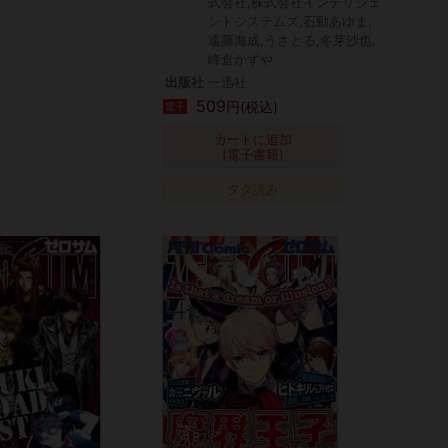
式会社,株式会社インテリジェ
ントシステムズ,石動あゆま,
遠藤海成,うさとる,冬芽沙也,
峰倉かずや
出版社
一迅社
509
円(税込)
電子
カートに追加
(電子書籍)
タダ読み