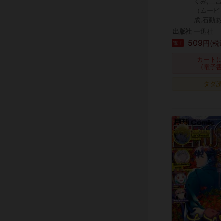
くみ,二
（ムービ
成,石動
出版社
一迅社
509
円(税
電子
カート
(電子
タダ