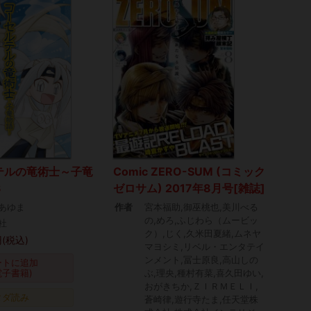
テルの竜術士～子竜
Comic ZERO-SUM (コミック
3
ゼロサム) 2017年8月号[雑誌]
あゆま
作者
宮本福助,御巫桃也,美川べる
の,めろ,ふじわら（ムービッ
社
ク）,じく,久米田夏緒,ムネヤ
(税込)
マヨシミ,リベル・エンタテイ
ンメント,冨士原良,高山しの
ートに追加
電子書籍)
ぶ,理央,種村有菜,喜久田ゆい,
おがきちか,ＺＩＲＭＥＬＩ,
タダ読み
蒼崎律,遊行寺たま,任天堂株