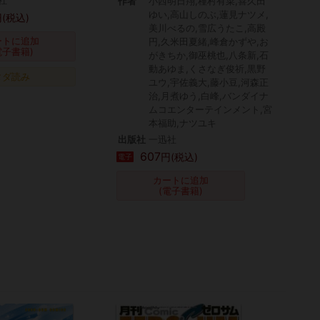
社
作者
小西明日翔,種村有菜,喜久田
ゆい,高山しのぶ,蓮見ナツメ,
(税込)
美川べるの,雪広うたこ,高殿
ートに追加
円,久米田夏緒,峰倉かずや,お
電子書籍)
がきちか,御巫桃也,八条新,石
動あゆま,くさなぎ俊祈,黒野
タダ読み
ユウ,宇佐義大,藤小豆,河森正
治,月煮ゆう,白峰,バンダイナ
ムコエンターテインメント,宮
本福助,ナツユキ
出版社
一迅社
607
円(税込)
電子
カートに追加
(電子書籍)