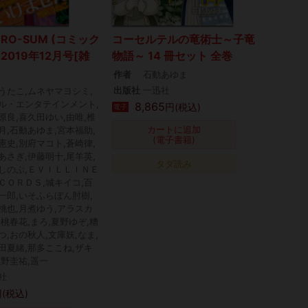
ZERO-SUM (コミック
コーセルテルの竜術士～子竜
2019年12月号[雑
物語～ 14 冊セット 全巻
作者
石動あゆま
出版社
一迅社
うたこ,ムネヤマヨシミ,
ル・エンタテインメント,
8,865
円(税込)
電子
原良,喜久田ゆい,由唯,椎
カートに追加
月,石動あゆま,宮本福助,
(電子書籍)
憲史,別府マコト,蒼崎律,
あさぎ,伊藤明十,尾羊英,
タダ読み
しのぶ,ＥＶＩＬＬＩＮＥ
ＣＯＲＤＳ,城キイコ,百
一郎,いそふらぼん肘樹,
桃也,月煮ゆう,アラスカ
,桃春花,まろ,夏野ゆぞ,糟
つ,おの秋人,文庫妖,なま,
田夏緒,那多ここね,ザキ
牧野圭祐,遥一
社
(税込)