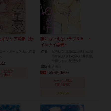
ぬギリシア富豪【分
誰にもいえないラブ＆Ｈ ～
イケナイ恋愛～
ニー・ルーカス,秋元奈美
作者
兄崎ゆな,築島治,水槻れん,琥
珀華菜,ひさわゆみ,桜井真優,
r
市川しんす,秋元奈美
税込)
出版社
講談社
ートに追加
594
円(税込)
電子
電子書籍)
カートに追加
(電子書籍)
タダ読み