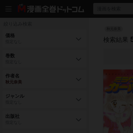
漫画を検索
絞り込み検索
秋元奈美
価格
検索結果
指定なし
巻数
指定なし
作者名
秋元奈美
ジャンル
指定なし
出版社
指定なし