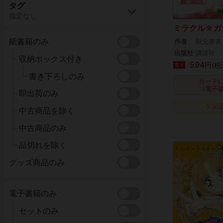
タグ
指定なし
ミラクル☆ガ
紙書籍のみ
作者
秋元奈美
出版社
講談社
収納ボックス付き
594
円(税
電子
書き下ろしのみ
カート
(電子
即出荷のみ
タダ
中古商品を除く
中古商品のみ
品切れを除く
グッズ商品のみ
電子書籍のみ
セットのみ