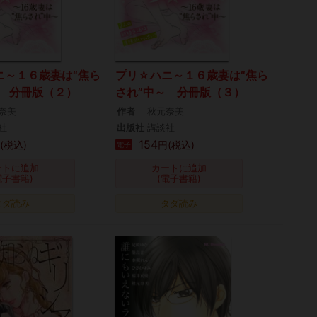
ニ～１６歳妻は“焦ら
プリ☆ハニ～１６歳妻は“焦ら
～ 分冊版（２）
され”中～ 分冊版（３）
奈美
作者
秋元奈美
社
出版社
講談社
154
(税込)
円(税込)
電子
ートに追加
カートに追加
電子書籍)
(電子書籍)
タダ読み
タダ読み