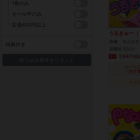
1巻のみ
セール中のみ
定価400円以上
うるきゅー（
作者
秋元奈美
特典付き
出版社
講談社
594
円(税
電子
絞り込み条件をリセット
カート
(電子
タダ