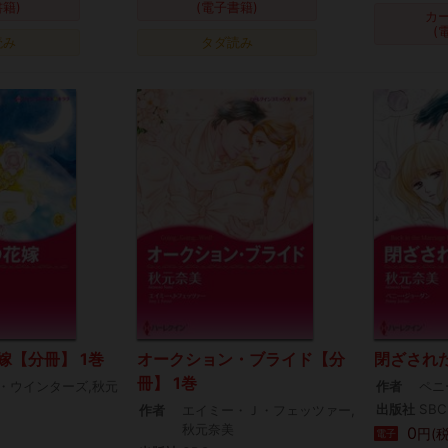
書籍)
(電子書籍)
カ
(
読み
タダ読み
嫁【分冊】 1巻
オークション・ブライド【分
閉ざされた
冊】 1巻
・ウインターズ,秋元
作者
ペニ
出版社
SBC
作者
エイミー・Ｊ・フェッツァー,
秋元奈美
0
円(
電子