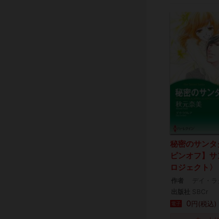
秘密のサンタ
ピンオフ】サ
ロジェクト〉
作者
デイ・ラ
出版社
SBCr
0
円(税込)
電子