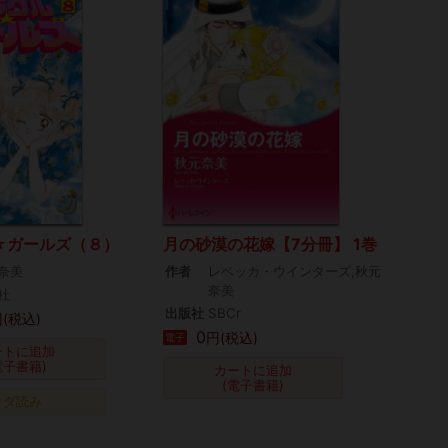
☆ガールズ（８）
月の砂漠の花嫁【7分冊】 1巻
奈美
作者
レベッカ・ウインターズ,秋元
奈美
社
出版社
SBCr
(税込)
0
円(税込)
電子
ートに追加
電子書籍)
カートに追加
(電子書籍)
タダ読み