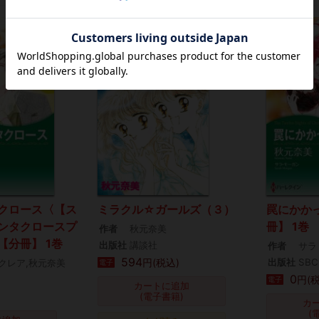
クロース〈【ス
ミラクル☆ガールズ（３）
罠にかか
ンタクロースプ
冊】 1巻
作者
秋元奈美
【分冊】 1巻
出版社
講談社
作者
サラ
594
円(税込)
出版社
SBC
クレア,秋元奈美
電子
0
円(
電子
カートに追加
(電子書籍)
カ
(