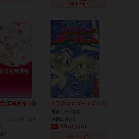
(電子書籍)
璧な花嫁候補【分
ミラクル☆ガールズ（６）
作者
秋元奈美
出版社
講談社
・ラクレア,秋元奈美
594
r
円(税込)
電子
税込)
カートに追加