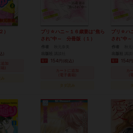
２）
プリ☆ハニ～１６歳妻は“焦ら
プリ☆ハ
され”中～ 分冊版（１）
され”中
作者
秋元奈美
作者
秋元
込)
出版社
講談社
出版社
講談
154
154
円(税込)
円
電子
電子
に追加
書籍)
カートに追加
カ
(電子書籍)
(
読み
タダ読み