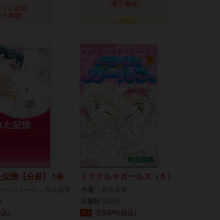
(電子書籍)
ートに追加
電子書籍)
タダ読み
記憶【分冊】 1巻
ミラクル☆ガールズ（５）
ー・ジョーダン,秋元奈美
作者
秋元奈美
r
出版社
講談社
594
税込)
円(税込)
電子