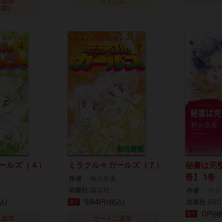
に追加
タダ読み
書籍)
ールズ（４）
ミラクル☆ガールズ（７）
秘書は完
冊】 1巻
作者
秋元奈美
出版社
講談社
作者
デイ
594
込)
円(税込)
出版社
SBC
電子
0
円(
電子
に追加
カートに追加