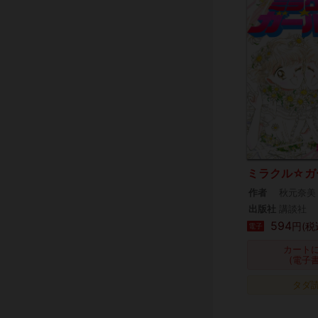
ミラクル☆ガ
作者
秋元奈美
出版社
講談社
594
円(税
電子
カート
(電子
タダ