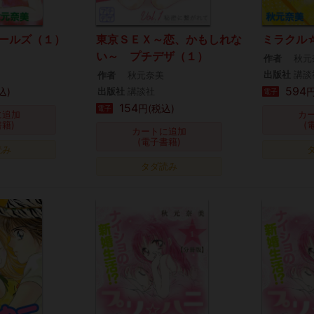
ールズ（１）
東京ＳＥＸ～恋、かもしれな
ミラクル
い～ プチデザ（１）
作者
秋元
出版社
講談
作者
秋元奈美
594
込)
出版社
講談社
円
電子
154
円(税込)
電子
に追加
カ
書籍)
(
カートに追加
(電子書籍)
読み
タダ読み