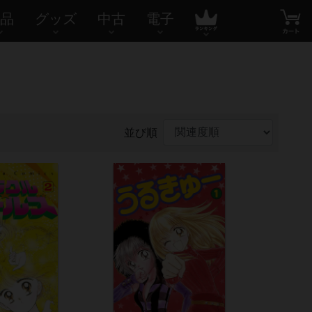
品
グッズ
中古
電子
並び順