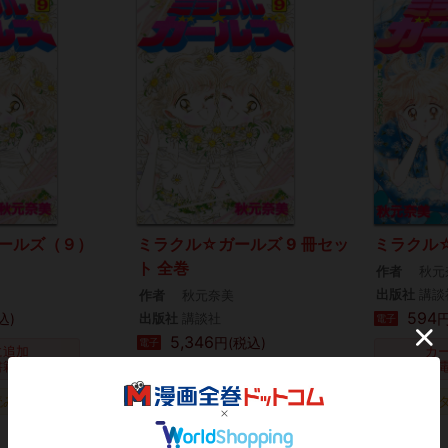
ールズ（９）
ミラクル☆ガールズ 9 冊セッ
ミラクル
ト 全巻
作者
秋元
出版社
講談
作者
秋元奈美
594
込)
出版社
講談社
円
電子
5,346
円(税込)
電子
に追加
カ
書籍)
(
カートに追加
(電子書籍)
読み
タダ読み