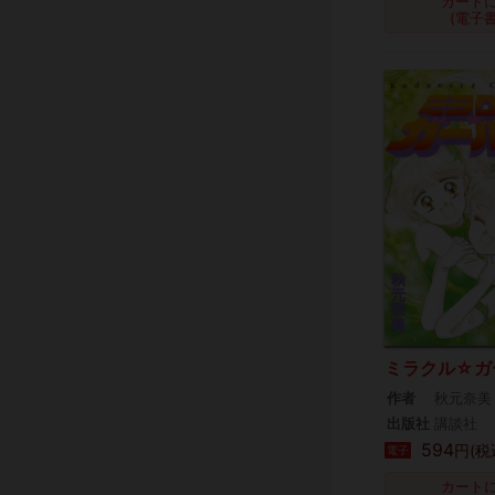
カート
(電子
ミラクル☆ガ
作者
秋元奈美
出版社
講談社
594
円(税
電子
カート