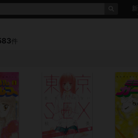
新
583
件