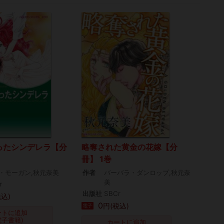
ったシンデレラ【分
略奪された黄金の花嫁【分
冊】 1巻
・モーガン,秋元奈美
作者
バーバラ・ダンロップ,秋元奈
美
r
出版社
SBCr
税込)
0
円(税込)
電子
ートに追加
電子書籍)
カートに追加