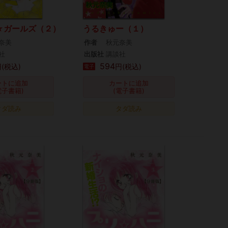
☆ガールズ（２）
うるきゅー（１）
奈美
作者
秋元奈美
社
出版社
講談社
594
(税込)
円(税込)
電子
ートに追加
カートに追加
電子書籍)
(電子書籍)
タダ読み
タダ読み