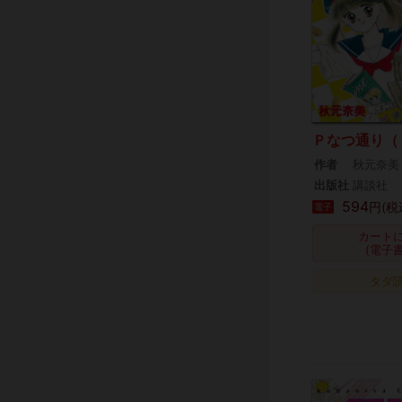
Ｐなつ通り（
作者
秋元奈美
出版社
講談社
594
円(税
電子
カート
(電子
タダ