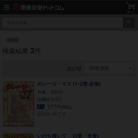
草野諠
2
検索結果
件
並び順
ガレージ・ママ (1-2巻 全巻)
作者
草野諠
出版社
集英社
1,111
円(税込)
新品
品切れ中です
いのち輝いて (1巻 全巻)