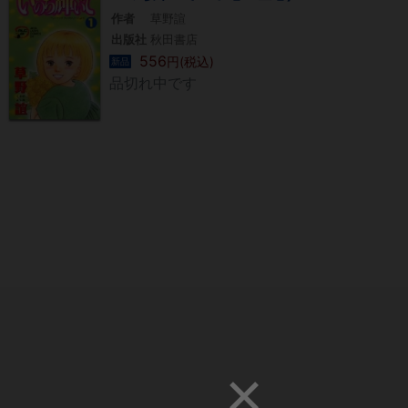
作者
草野諠
出版社
秋田書店
556
円(税込)
新品
品切れ中です